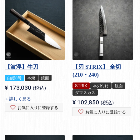
【波浮】牛刀
【刃 STRIX】 全切
(210・240)
白紙3号
本焼
鏡面
STRIX
本刃付け
鏡面
¥
173,030
税込
ダマスカス
＋詳しく見る
¥
102,850
税込
お気に入りに登録する
お気に入りに登録する