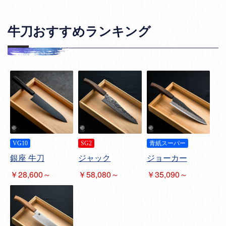
牛刀おすすめランキング
VG10
SG2
青紙スーパー
銀座 牛刀
ジャック
ジョーカー
￥28,600～
￥58,080～
￥35,090～