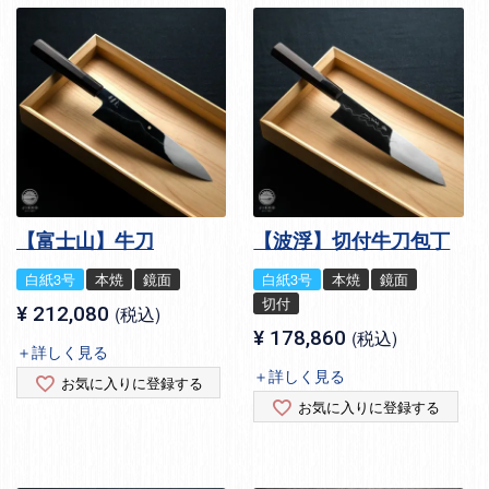
【富士山】牛刀
【波浮】切付牛刀包丁
白紙3号
本焼
鏡面
白紙3号
本焼
鏡面
切付
¥
212,080
税込
¥
178,860
税込
＋詳しく見る
＋詳しく見る
お気に入りに登録する
お気に入りに登録する