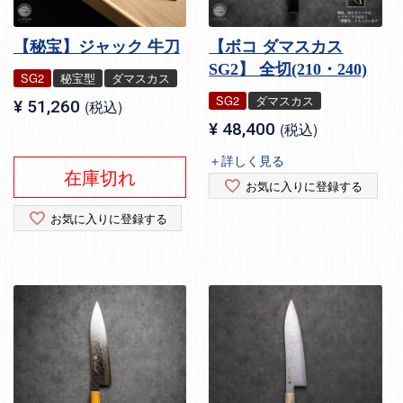
【秘宝】ジャック 牛刀
【ボコ ダマスカス
SG2】 全切(210・240)
SG2
秘宝型
ダマスカス
SG2
ダマスカス
¥
51,260
税込
¥
48,400
税込
＋詳しく見る
在庫切れ
お気に入りに登録する
お気に入りに登録する