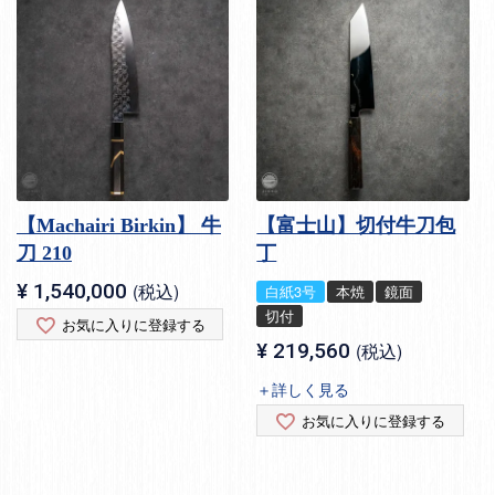
【Machairi Birkin】 牛
【富士山】切付牛刀包
刀 210
丁
¥
1,540,000
税込
白紙3号
本焼
鏡面
切付
お気に入りに登録する
¥
219,560
税込
＋詳しく見る
お気に入りに登録する