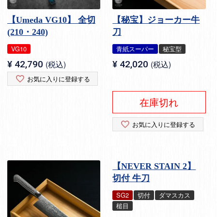
【Umeda VG10】 全切
【秘宝】ジョーカー牛
(210・240)
刀
VG10
青紙スーパー
秘宝型
¥
42,790
税込
¥
42,020
税込
お気に入りに登録する
在庫切れ
お気に入りに登録する
【NEVER STAIN 2】
切付 牛刀
SG2
切付
ダマスカス
槌目