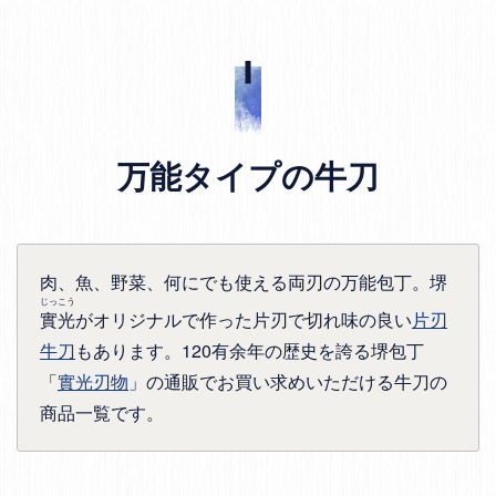
万能タイプの牛刀
肉、魚、野菜、何にでも使える両刃の万能包丁。堺
じっこう
實光
がオリジナルで作った片刃で切れ味の良い
片刃
牛刀
もあります。120有余年の歴史を誇る堺包丁
「
實光刃物
」の通販でお買い求めいただける牛刀の
商品一覧です。