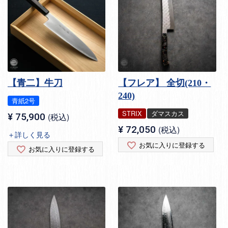
【青二】牛刀
【フレア】 全切(210・
240)
青紙2号
STRIX
ダマスカス
¥
75,900
税込
¥
72,050
税込
＋詳しく見る
お気に入りに登録する
お気に入りに登録する