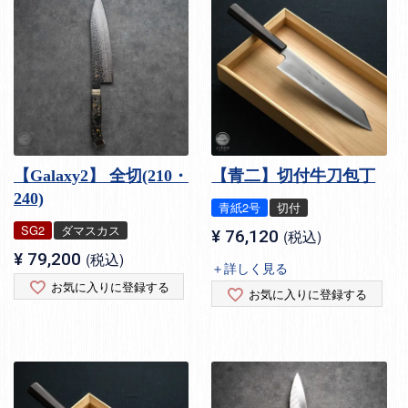
【Galaxy2】 全切(210・
【青二】切付牛刀包丁
240)
青紙2号
切付
SG2
ダマスカス
¥
76,120
税込
¥
79,200
税込
＋詳しく見る
お気に入りに登録する
お気に入りに登録する