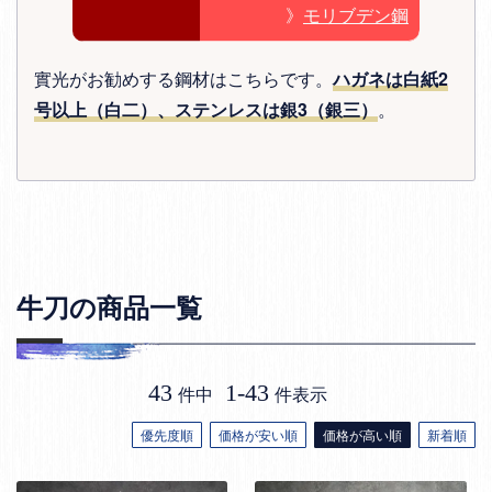
》
モリブデン鋼
實光がお勧めする鋼材はこちらです。
ハガネは白紙2
号以上（白二）、ステンレスは銀3（銀三）
。
牛刀の商品一覧
43
1
-
43
件中
件表示
優先度順
価格が安い順
価格が高い順
新着順