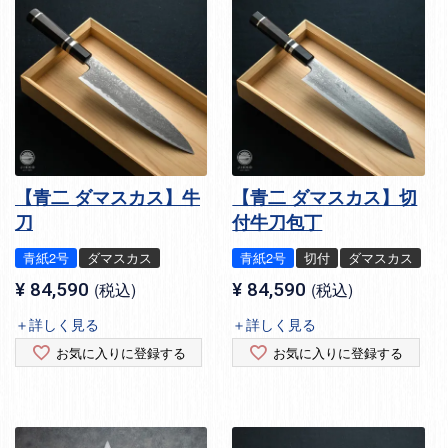
【青二 ダマスカス】牛
【青二 ダマスカス】切
刀
付牛刀包丁
青紙2号
ダマスカス
青紙2号
切付
ダマスカス
¥
84,590
税込
¥
84,590
税込
＋詳しく見る
＋詳しく見る
お気に入りに登録する
お気に入りに登録する