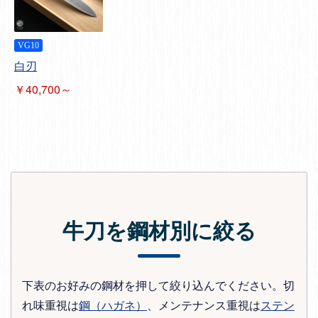
VG10
白刃
￥40,700～
牛刀を鋼材別に絞る
下表のお好みの鋼材を押して絞り込んでください。切
れ味重視は
鋼（ハガネ）
、メンテナンス重視は
ステン