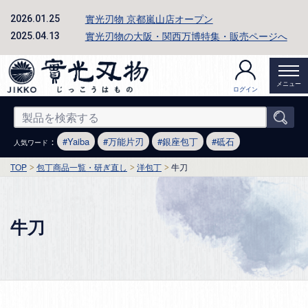
實光刃物 京都嵐山店オープン
2026.01.25
實光刃物の大阪・関西万博特集・販売ページへ
2025.04.13
メニュー
ログイン
：
Yaiba
万能片刃
銀座包丁
砥石
人気ワード
TOP
包丁商品一覧・研ぎ直し
洋包丁
牛刀
牛刀