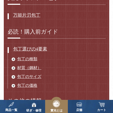
万能片刃包丁
必読！購入前ガイド
包丁選びの4要素
包丁の種類
材質（鋼材）
包丁のサイズ
包丁の価格
その他の情報
商品一覧
店舗
カート
研ぎ・修理
實光とは