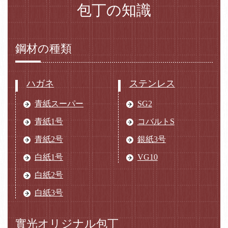
包丁の知識
鋼材の種類
ハガネ
ステンレス
青紙スーパー
SG2
青紙1号
コバルトS
青紙2号
銀紙3号
白紙1号
VG10
白紙2号
白紙3号
實光オリジナル包丁