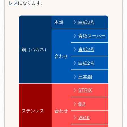
レス
になります。
本焼
》
白紙3号
》
青紙スーパー
鋼（ハガネ）
》
青紙2号
合わせ
》
白紙2号
》
日本鋼
》
STRIX
》
銀3
ステンレス
合わせ
》
VG10