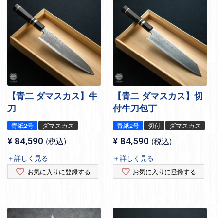
【青二 ダマスカス】牛
【青二 ダマスカス】切
刀
付牛刀包丁
青紙2号
ダマスカス
青紙2号
切付
ダマスカス
¥
84,590
税込
¥
84,590
税込
＋詳しく見る
＋詳しく見る
お気に入りに登録する
お気に入りに登録する