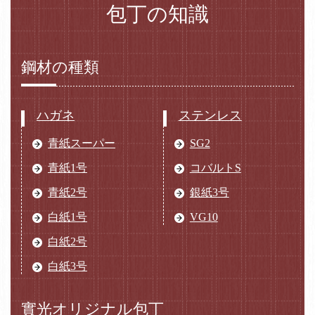
包丁の知識
鋼材の種類
ハガネ
ステンレス
青紙スーパー
SG2
青紙1号
コバルトS
青紙2号
銀紙3号
白紙1号
VG10
白紙2号
白紙3号
實光オリジナル包丁