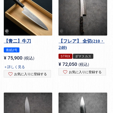
【青二】牛刀
【フレア】 全切(210・
240)
青紙2号
STRIX
ダマスカス
¥
75,900
税込
¥
72,050
税込
＋詳しく見る
お気に入りに登録する
お気に入りに登録する