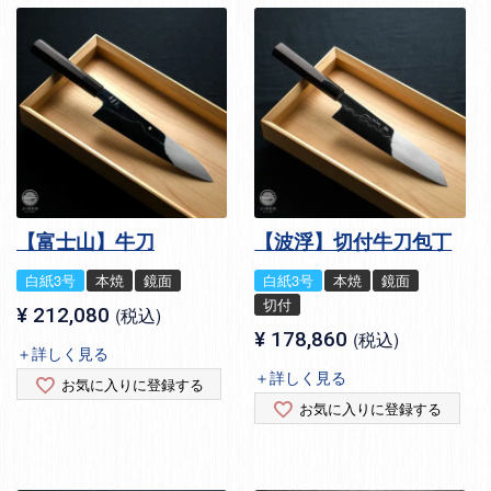
【富士山】牛刀
【波浮】切付牛刀包丁
白紙3号
本焼
鏡面
白紙3号
本焼
鏡面
切付
¥
212,080
税込
¥
178,860
税込
＋詳しく見る
＋詳しく見る
お気に入りに登録する
お気に入りに登録する