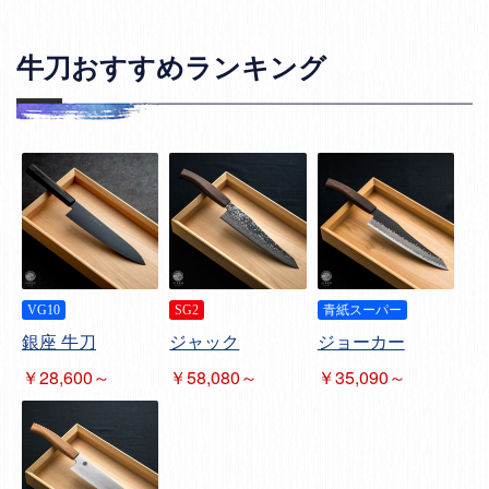
牛刀おすすめランキング
VG10
SG2
青紙スーパー
銀座 牛刀
ジャック
ジョーカー
￥28,600～
￥58,080～
￥35,090～