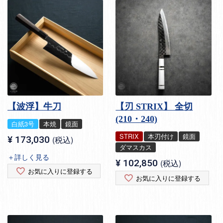
【波浮】牛刀
【刃 STRIX】 全切
(210・240)
白紙3号
本焼
鏡面
STRIX
本刃付け
鏡面
¥
173,030
税込
ダマスカス
＋詳しく見る
¥
102,850
税込
お気に入りに登録する
お気に入りに登録する