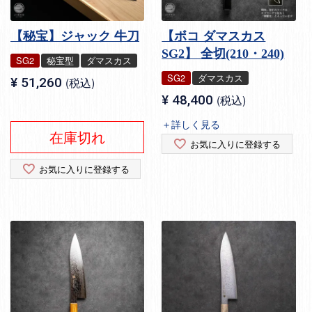
【秘宝】ジャック 牛刀
【ボコ ダマスカス
SG2】 全切(210・240)
SG2
秘宝型
ダマスカス
SG2
ダマスカス
¥
51,260
税込
¥
48,400
税込
＋詳しく見る
在庫切れ
お気に入りに登録する
お気に入りに登録する