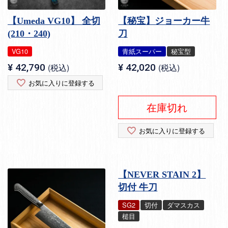
【Umeda VG10】 全切
【秘宝】ジョーカー牛
(210・240)
刀
VG10
青紙スーパー
秘宝型
¥
42,790
税込
¥
42,020
税込
お気に入りに登録する
在庫切れ
お気に入りに登録する
【NEVER STAIN 2】
切付 牛刀
SG2
切付
ダマスカス
槌目