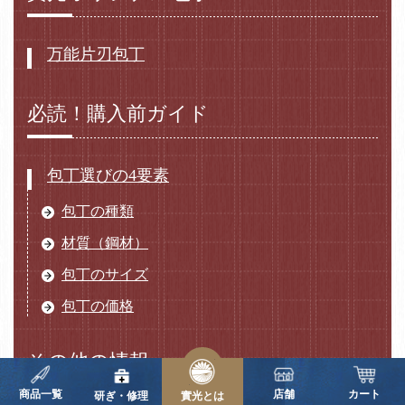
万能片刃包丁
必読！購入前ガイド
包丁選びの4要素
包丁の種類
材質（鋼材）
包丁のサイズ
包丁の価格
その他の情報
商品一覧
店舗
カート
研ぎ・修理
實光とは