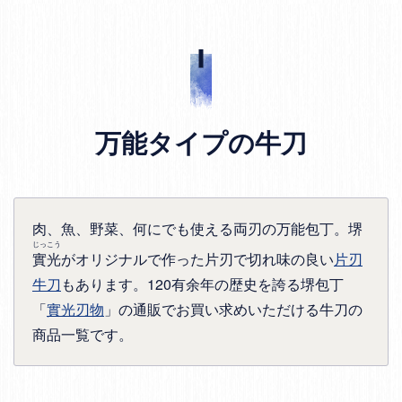
万能タイプの牛刀
肉、魚、野菜、何にでも使える両刃の万能包丁。堺
じっこう
實光
がオリジナルで作った片刃で切れ味の良い
片刃
牛刀
もあります。120有余年の歴史を誇る堺包丁
「
實光刃物
」の通販でお買い求めいただける牛刀の
商品一覧です。