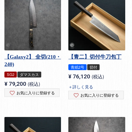
【Galaxy2】 全切(210・
【青二】切付牛刀包丁
240)
青紙2号
切付
SG2
ダマスカス
¥
76,120
税込
¥
79,200
税込
＋詳しく見る
お気に入りに登録する
お気に入りに登録する