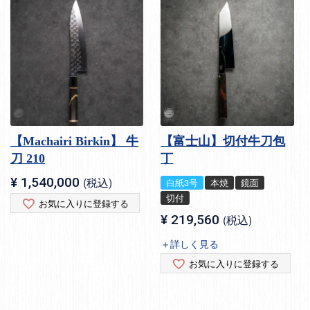
【Machairi Birkin】 牛
【富士山】切付牛刀包
刀 210
丁
¥
1,540,000
税込
白紙3号
本焼
鏡面
切付
お気に入りに登録する
¥
219,560
税込
＋詳しく見る
お気に入りに登録する