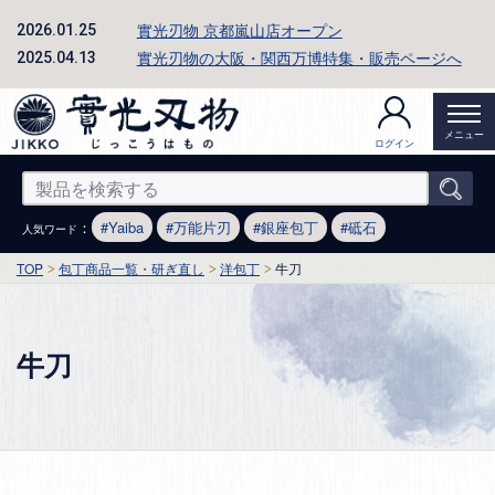
實光刃物 京都嵐山店オープン
2026.01.25
實光刃物の大阪・関西万博特集・販売ページへ
2025.04.13
メニュー
ログイン
：
Yaiba
万能片刃
銀座包丁
砥石
人気ワード
TOP
包丁商品一覧・研ぎ直し
洋包丁
牛刀
牛刀