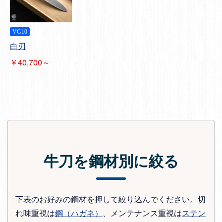
VG10
白刃
￥40,700～
牛刀を鋼材別に絞る
下表のお好みの鋼材を押して絞り込んでください。切
れ味重視は
鋼（ハガネ）
、メンテナンス重視は
ステン