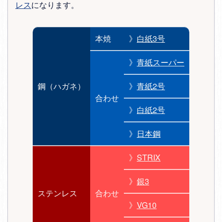
レス
になります。
本焼
》
白紙3号
》
青紙スーパー
鋼（ハガネ）
》
青紙2号
合わせ
》
白紙2号
》
日本鋼
》
STRIX
》
銀3
ステンレス
合わせ
》
VG10