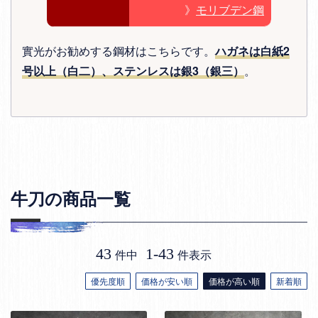
》
モリブデン鋼
實光がお勧めする鋼材はこちらです。
ハガネは白紙2
号以上（白二）、ステンレスは銀3（銀三）
。
牛刀の商品一覧
43
1
-
43
件中
件表示
優先度順
価格が安い順
価格が高い順
新着順