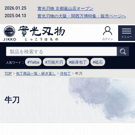
實光刃物 京都嵐山店オープン
2026.01.25
實光刃物の大阪・関西万博特集・販売ページへ
2025.04.13
メニュー
ログイン
：
Yaiba
万能片刃
銀座包丁
砥石
人気ワード
TOP
包丁商品一覧・研ぎ直し
洋包丁
牛刀
牛刀