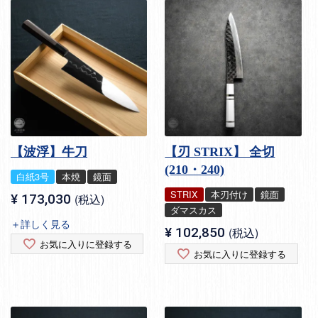
【波浮】牛刀
【刃 STRIX】 全切
(210・240)
白紙3号
本焼
鏡面
STRIX
本刃付け
鏡面
¥
173,030
税込
ダマスカス
＋詳しく見る
¥
102,850
税込
お気に入りに登録する
お気に入りに登録する