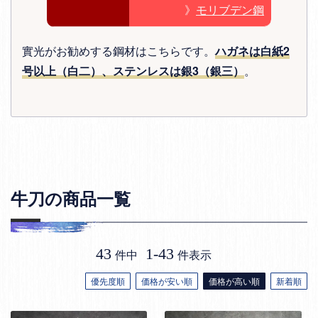
》
モリブデン鋼
實光がお勧めする鋼材はこちらです。
ハガネは白紙2
号以上（白二）、ステンレスは銀3（銀三）
。
牛刀の商品一覧
43
1
-
43
件中
件表示
優先度順
価格が安い順
価格が高い順
新着順