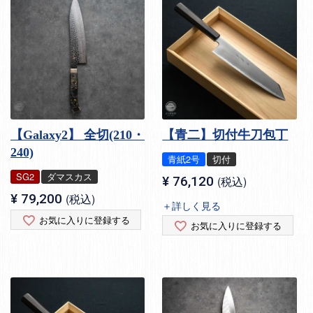
【Galaxy2】 全切(210・
【青二】切付牛刀包丁
240)
青紙2号
切付
SG2
ダマスカス
¥
76,120
税込
¥
79,200
税込
＋詳しく見る
お気に入りに登録する
お気に入りに登録する