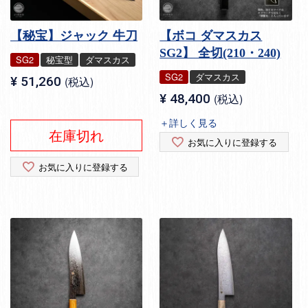
【秘宝】ジャック 牛刀
【ボコ ダマスカス
SG2】 全切(210・240)
SG2
秘宝型
ダマスカス
SG2
ダマスカス
¥
51,260
税込
¥
48,400
税込
＋詳しく見る
在庫切れ
お気に入りに登録する
お気に入りに登録する