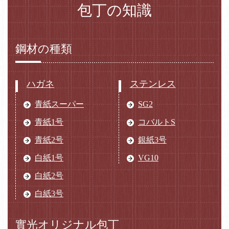
包丁の知識
鋼材の種類
ハガネ
ステンレス
青紙スーパー
SG2
青紙1号
コバルトS
青紙2号
銀紙3号
白紙1号
VG10
白紙2号
白紙3号
實光オリジナル包丁