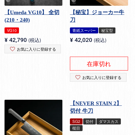
【Umeda VG10】 全切
【秘宝】ジョーカー牛
(210・240)
刀
VG10
青紙スーパー
秘宝型
¥
42,790
税込
¥
42,020
税込
お気に入りに登録する
在庫切れ
お気に入りに登録する
【NEVER STAIN 2】
切付 牛刀
SG2
切付
ダマスカス
槌目