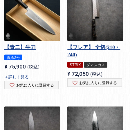
【青二】牛刀
【フレア】 全切(210・
240)
青紙2号
STRIX
ダマスカス
¥
75,900
税込
¥
72,050
税込
＋詳しく見る
お気に入りに登録する
お気に入りに登録する