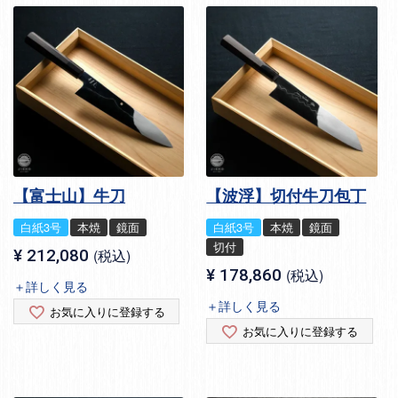
【富士山】牛刀
【波浮】切付牛刀包丁
白紙3号
本焼
鏡面
白紙3号
本焼
鏡面
切付
¥
212,080
税込
¥
178,860
税込
＋詳しく見る
＋詳しく見る
お気に入りに登録する
お気に入りに登録する