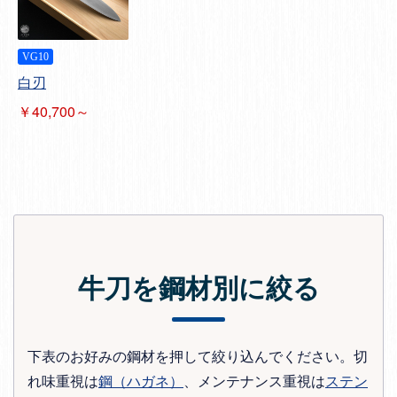
VG10
白刃
￥40,700～
牛刀を鋼材別に絞る
下表のお好みの鋼材を押して絞り込んでください。切
れ味重視は
鋼（ハガネ）
、メンテナンス重視は
ステン