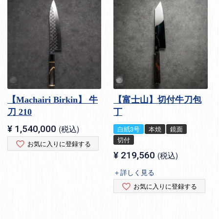
【Machairi Birkin】 牛
【富士山】切付牛刀包
刀 210
丁
¥
1,540,000
税込
白紙3号
本焼
鏡面
切付
お気に入りに登録する
¥
219,560
税込
＋詳しく見る
お気に入りに登録する