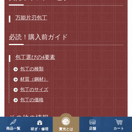
万能片刃包丁
必読！購入前ガイド
包丁選びの4要素
包丁の種類
材質（鋼材）
包丁のサイズ
包丁の価格
その他の情報
商品一覧
店舗
カート
研ぎ・修理
實光とは