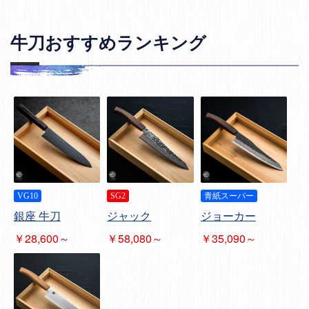
牛刀おすすめランキング
VG10
SG2
青紙スーパー
銀座 牛刀
ジャック
ジョーカー
￥28,600～
￥58,080～
￥35,090～