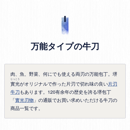
万能タイプの牛刀
肉、魚、野菜、何にでも使える両刃の万能包丁。堺
じっこう
實光
がオリジナルで作った片刃で切れ味の良い
片刃
牛刀
もあります。120有余年の歴史を誇る堺包丁
「
實光刃物
」の通販でお買い求めいただける牛刀の
商品一覧です。