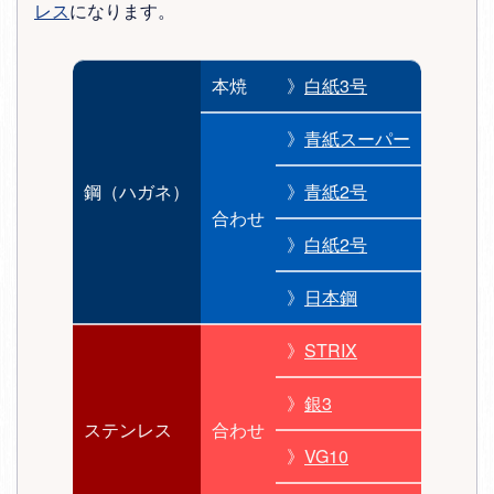
レス
になります。
本焼
》
白紙3号
》
青紙スーパー
鋼（ハガネ）
》
青紙2号
合わせ
》
白紙2号
》
日本鋼
》
STRIX
》
銀3
ステンレス
合わせ
》
VG10