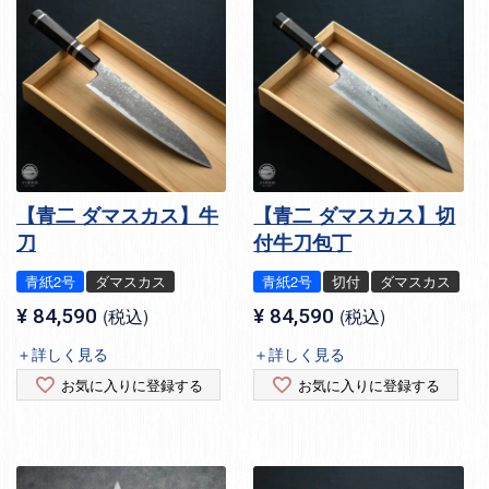
【青二 ダマスカス】牛
【青二 ダマスカス】切
刀
付牛刀包丁
青紙2号
ダマスカス
青紙2号
切付
ダマスカス
¥
84,590
税込
¥
84,590
税込
＋詳しく見る
＋詳しく見る
お気に入りに登録する
お気に入りに登録する