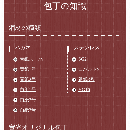
包丁の知識
鋼材の種類
ハガネ
ステンレス
青紙スーパー
SG2
青紙1号
コバルトS
青紙2号
銀紙3号
白紙1号
VG10
白紙2号
白紙3号
實光オリジナル包丁