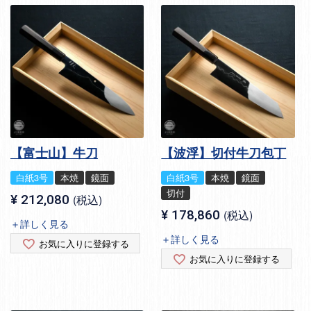
【富士山】牛刀
【波浮】切付牛刀包丁
白紙3号
本焼
鏡面
白紙3号
本焼
鏡面
切付
¥
212,080
税込
¥
178,860
税込
＋詳しく見る
＋詳しく見る
お気に入りに登録する
お気に入りに登録する