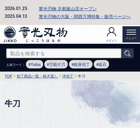
實光刃物 京都嵐山店オープン
2026.01.25
實光刃物の大阪・関西万博特集・販売ページへ
2025.04.13
メニュー
ログイン
：
Yaiba
万能片刃
銀座包丁
砥石
人気ワード
TOP
包丁商品一覧・研ぎ直し
洋包丁
牛刀
牛刀