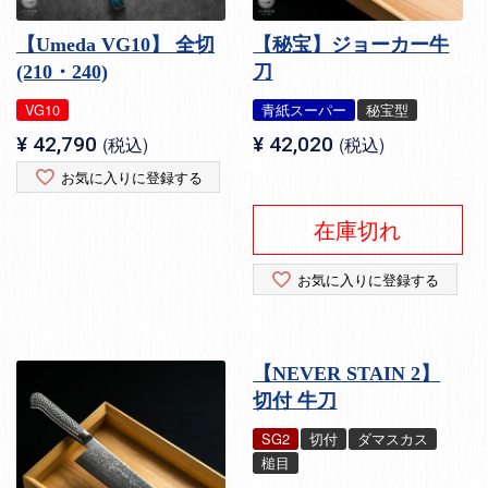
【Umeda VG10】 全切
【秘宝】ジョーカー牛
(210・240)
刀
VG10
青紙スーパー
秘宝型
¥
42,790
税込
¥
42,020
税込
お気に入りに登録する
在庫切れ
お気に入りに登録する
【NEVER STAIN 2】
切付 牛刀
SG2
切付
ダマスカス
槌目