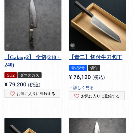
【Galaxy2】 全切(210・
【青二】切付牛刀包丁
240)
青紙2号
切付
SG2
ダマスカス
¥
76,120
税込
¥
79,200
税込
＋詳しく見る
お気に入りに登録する
お気に入りに登録する