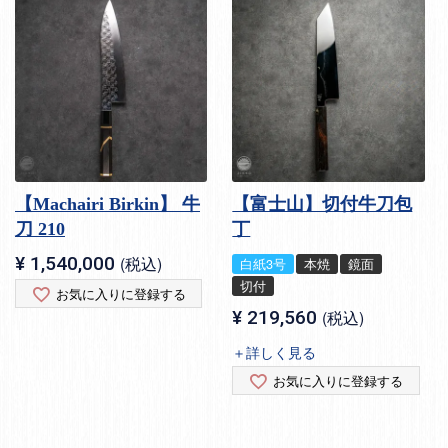
【Machairi Birkin】 牛
【富士山】切付牛刀包
刀 210
丁
¥
1,540,000
税込
白紙3号
本焼
鏡面
切付
お気に入りに登録する
¥
219,560
税込
＋詳しく見る
お気に入りに登録する