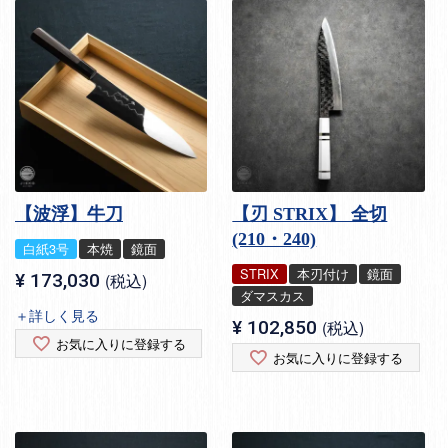
【波浮】牛刀
【刃 STRIX】 全切
(210・240)
白紙3号
本焼
鏡面
STRIX
本刃付け
鏡面
¥
173,030
税込
ダマスカス
＋詳しく見る
¥
102,850
税込
お気に入りに登録する
お気に入りに登録する