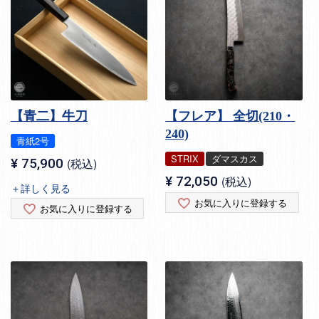
【青二】牛刀
【フレア】 全切(210・
240)
青紙2号
STRIX
ダマスカス
¥
75,900
税込
¥
72,050
税込
＋詳しく見る
お気に入りに登録する
お気に入りに登録する