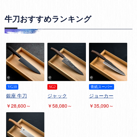
牛刀おすすめランキング
VG10
SG2
青紙スーパー
銀座 牛刀
ジャック
ジョーカー
￥28,600～
￥58,080～
￥35,090～