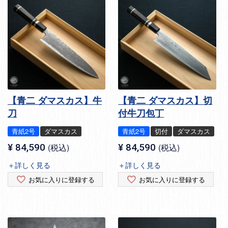
【青二 ダマスカス】牛
【青二 ダマスカス】切
刀
付牛刀包丁
青紙2号
ダマスカス
青紙2号
切付
ダマスカス
¥
84,590
税込
¥
84,590
税込
＋詳しく見る
＋詳しく見る
お気に入りに登録する
お気に入りに登録する