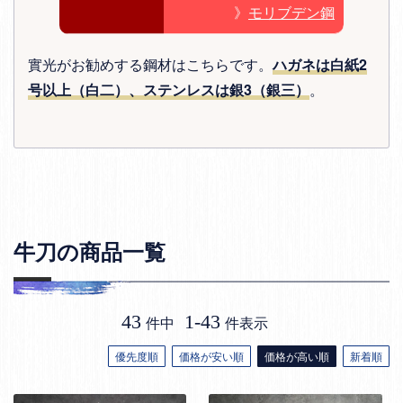
》
モリブデン鋼
實光がお勧めする鋼材はこちらです。
ハガネは白紙2
号以上（白二）、ステンレスは銀3（銀三）
。
牛刀の商品一覧
43
1
-
43
件中
件表示
優先度順
価格が安い順
価格が高い順
新着順