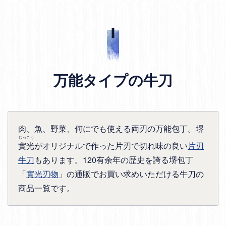
万能タイプの牛刀
肉、魚、野菜、何にでも使える両刃の万能包丁。堺
じっこう
實光
がオリジナルで作った片刃で切れ味の良い
片刃
牛刀
もあります。120有余年の歴史を誇る堺包丁
「
實光刃物
」の通販でお買い求めいただける牛刀の
商品一覧です。