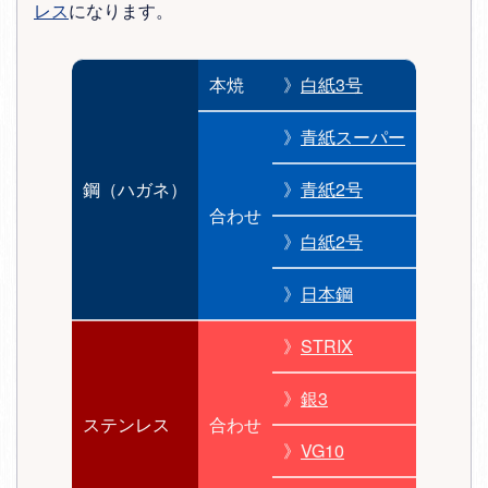
レス
になります。
本焼
》
白紙3号
》
青紙スーパー
鋼（ハガネ）
》
青紙2号
合わせ
》
白紙2号
》
日本鋼
》
STRIX
》
銀3
ステンレス
合わせ
》
VG10