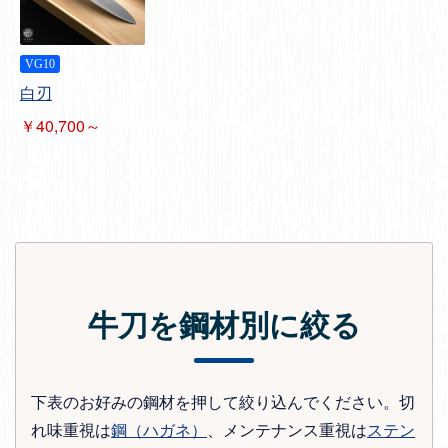
VG10
白刃
￥40,700～
牛刀を鋼材別に絞る
下表のお好みの鋼材を押して絞り込んでください。切
れ味重視は
鋼（ハガネ）
、メンテナンス重視は
ステン