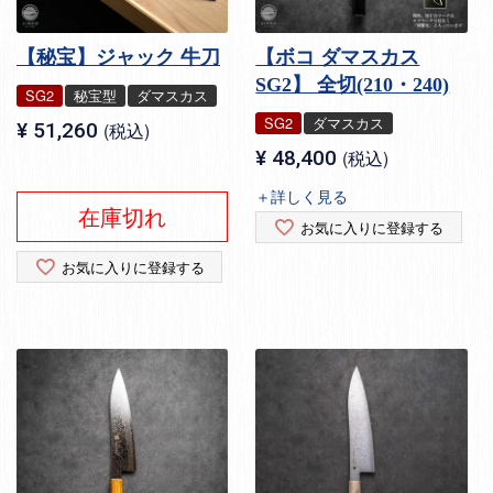
【秘宝】ジャック 牛刀
【ボコ ダマスカス
SG2】 全切(210・240)
SG2
秘宝型
ダマスカス
SG2
ダマスカス
¥
51,260
税込
¥
48,400
税込
＋詳しく見る
在庫切れ
お気に入りに登録する
お気に入りに登録する