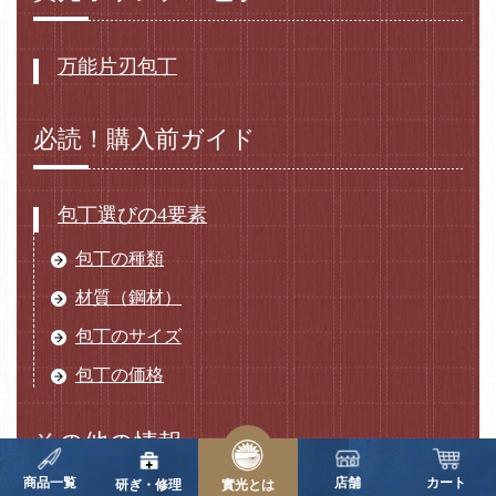
万能片刃包丁
必読！購入前ガイド
包丁選びの4要素
包丁の種類
材質（鋼材）
包丁のサイズ
包丁の価格
その他の情報
商品一覧
店舗
カート
研ぎ・修理
實光とは