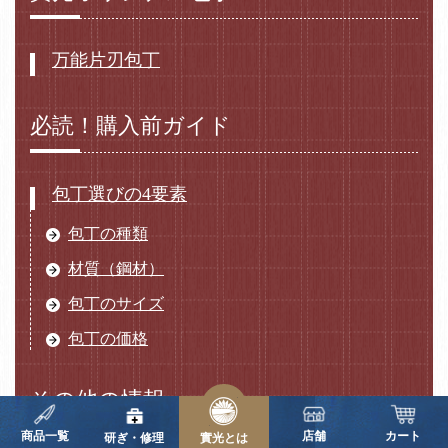
万能片刃包丁
必読！購入前ガイド
包丁選びの4要素
包丁の種類
材質（鋼材）
包丁のサイズ
包丁の価格
その他の情報
商品一覧
店舗
カート
研ぎ・修理
實光とは