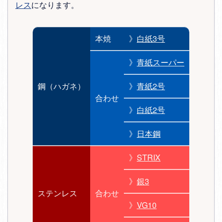
レス
になります。
本焼
》
白紙3号
》
青紙スーパー
鋼（ハガネ）
》
青紙2号
合わせ
》
白紙2号
》
日本鋼
》
STRIX
》
銀3
ステンレス
合わせ
》
VG10