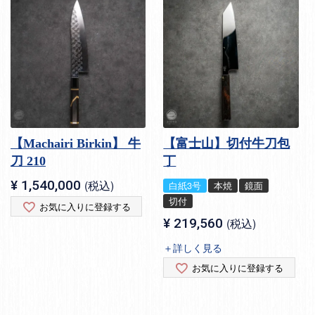
【Machairi Birkin】 牛
【富士山】切付牛刀包
刀 210
丁
¥
1,540,000
税込
白紙3号
本焼
鏡面
切付
お気に入りに登録する
¥
219,560
税込
＋詳しく見る
お気に入りに登録する