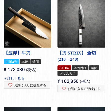
【波浮】牛刀
【刃 STRIX】 全切
(210・240)
白紙3号
本焼
鏡面
STRIX
本刃付け
鏡面
¥
173,030
税込
ダマスカス
＋詳しく見る
¥
102,850
税込
お気に入りに登録する
お気に入りに登録する