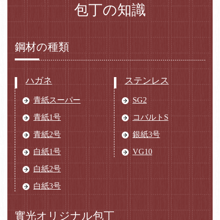
包丁の知識
鋼材の種類
ハガネ
ステンレス
青紙スーパー
SG2
青紙1号
コバルトS
青紙2号
銀紙3号
白紙1号
VG10
白紙2号
白紙3号
實光オリジナル包丁