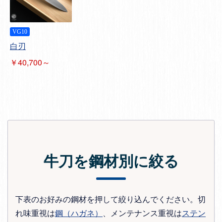
VG10
白刃
￥40,700～
牛刀を鋼材別に絞る
下表のお好みの鋼材を押して絞り込んでください。切
れ味重視は
鋼（ハガネ）
、メンテナンス重視は
ステン