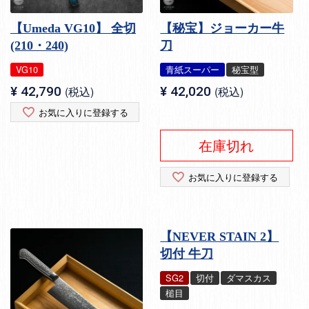
【Umeda VG10】 全切
【秘宝】ジョーカー牛
(210・240)
刀
VG10
青紙スーパー
秘宝型
¥
42,790
税込
¥
42,020
税込
お気に入りに登録する
在庫切れ
お気に入りに登録する
【NEVER STAIN 2】
切付 牛刀
SG2
切付
ダマスカス
槌目