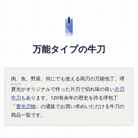
万能タイプの牛刀
肉、魚、野菜、何にでも使える両刃の万能包丁。堺
じっこう
實光
がオリジナルで作った片刃で切れ味の良い
片刃
牛刀
もあります。120有余年の歴史を誇る堺包丁
「
實光刃物
」の通販でお買い求めいただける牛刀の
商品一覧です。