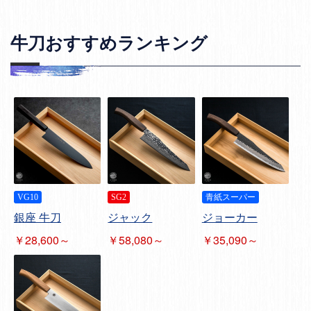
牛刀おすすめランキング
VG10
SG2
青紙スーパー
銀座 牛刀
ジャック
ジョーカー
￥28,600～
￥58,080～
￥35,090～