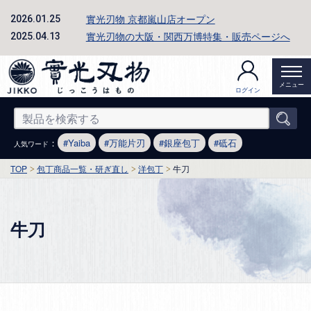
實光刃物 京都嵐山店オープン
2026.01.25
實光刃物の大阪・関西万博特集・販売ページへ
2025.04.13
メニュー
ログイン
：
Yaiba
万能片刃
銀座包丁
砥石
人気ワード
TOP
包丁商品一覧・研ぎ直し
洋包丁
牛刀
牛刀