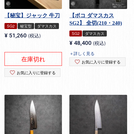
【秘宝】ジャック 牛刀
【ボコ ダマスカス
SG2】 全切(210・240)
SG2
秘宝型
ダマスカス
SG2
ダマスカス
¥
51,260
税込
¥
48,400
税込
＋詳しく見る
在庫切れ
お気に入りに登録する
お気に入りに登録する