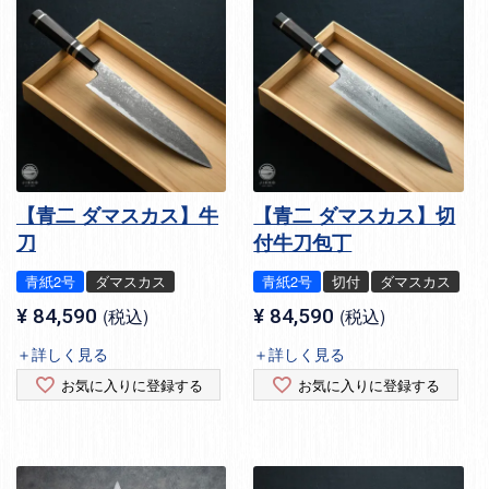
【青二 ダマスカス】牛
【青二 ダマスカス】切
刀
付牛刀包丁
青紙2号
ダマスカス
青紙2号
切付
ダマスカス
¥
84,590
税込
¥
84,590
税込
＋詳しく見る
＋詳しく見る
お気に入りに登録する
お気に入りに登録する