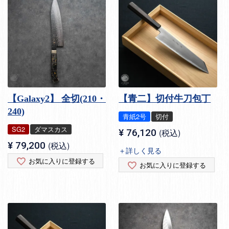
【Galaxy2】 全切(210・
【青二】切付牛刀包丁
240)
青紙2号
切付
SG2
ダマスカス
¥
76,120
税込
¥
79,200
税込
＋詳しく見る
お気に入りに登録する
お気に入りに登録する