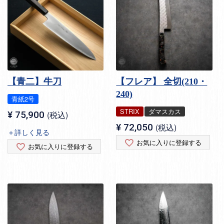
【青二】牛刀
【フレア】 全切(210・
240)
青紙2号
STRIX
ダマスカス
¥
75,900
税込
¥
72,050
税込
＋詳しく見る
お気に入りに登録する
お気に入りに登録する