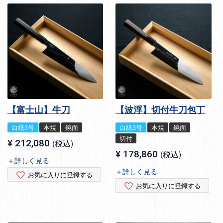
【富士山】牛刀
【波浮】切付牛刀包丁
白紙3号
本焼
鏡面
白紙3号
本焼
鏡面
切付
¥
212,080
税込
¥
178,860
税込
＋詳しく見る
＋詳しく見る
お気に入りに登録する
お気に入りに登録する