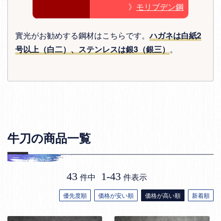
》
モリブデン鋼
實光がお勧めする鋼材はこちらです。
ハガネは白紙2
号以上（白二）、ステンレスは銀3（銀三）
。
牛刀の商品一覧
43
1
-
43
件中
件表示
優先度順
価格が安い順
価格が高い順
新着順