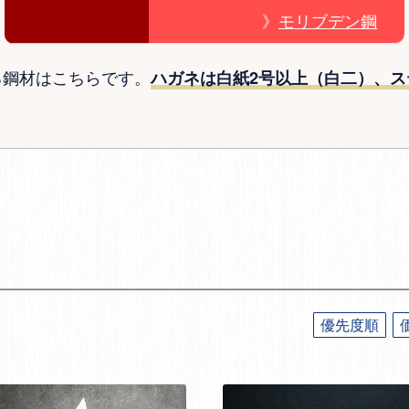
》
モリブデン鋼
る鋼材はこちらです。
ハガネは白紙2号以上（白二）、ス
優先度順