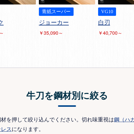
青紙スーパー
VG10
ク
ジョーカー
白刃
0～
￥35,090～
￥40,700～
牛刀を鋼材別に絞る
鋼材を押して絞り込んでください。切れ味重視は
鋼（ハ
ンレス
になります。