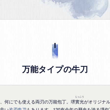
万能タイプの牛刀
じっこう
、何にでも使える両刃の万能包丁。堺
實光
がオリジナ
良い
片刃牛刀
もあります。120有余年の歴史を誇る堺包