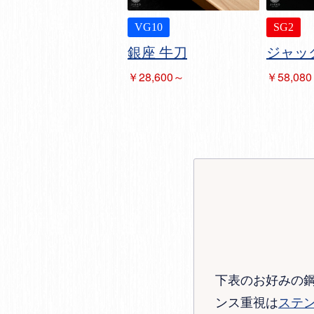
VG10
SG2
銀座 牛刀
ジャッ
￥28,600～
￥58,08
下表のお好みの
ンス重視は
ステ