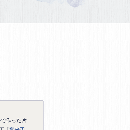
ルで作った片
丁「
實光刃