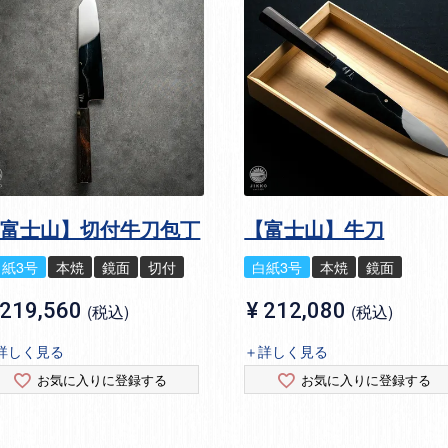
【富士山】切付牛刀包丁
【富士山】牛刀
白紙3号
本焼
鏡面
切付
白紙3号
本焼
鏡面
219,560
¥
212,080
税込
税込
詳しく見る
＋詳しく見る
お気に入りに登録する
お気に入りに登録する