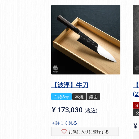
【波浮】牛刀
【
(
白紙3号
本焼
鏡面
S
¥
173,030
税込
＋詳しく見る
¥
お気に入りに登録する