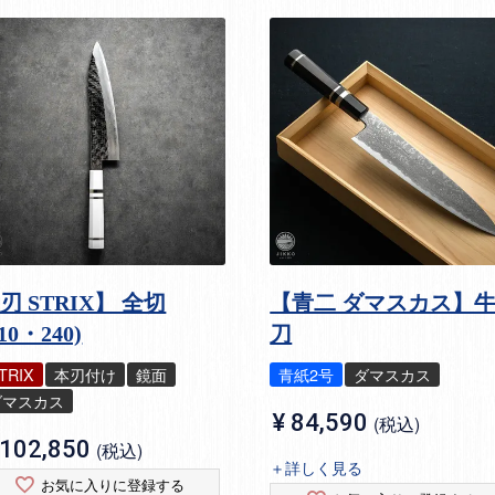
刃 STRIX】 全切
【青二 ダマスカス】
210・240)
刀
TRIX
本刃付け
鏡面
青紙2号
ダマスカス
ダマスカス
¥
84,590
税込
102,850
税込
＋詳しく見る
お気に入りに登録する