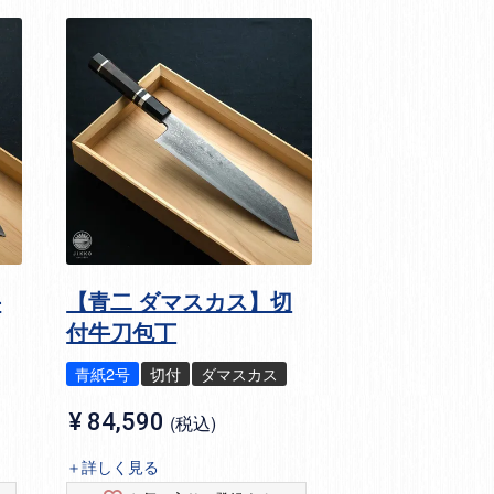
牛
【青二 ダマスカス】切
付牛刀包丁
青紙2号
切付
ダマスカス
¥
84,590
税込
＋詳しく見る