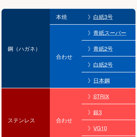
本焼
》
白紙3号
》
青紙スーパー
鋼（ハガネ）
》
青紙2号
合わせ
》
白紙2号
》
日本鋼
》
STRIX
》
銀3
ステンレス
合わせ
》
VG10