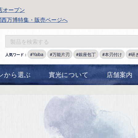
店オープン
関西万博特集・販売ページへ
Yaiba
万能片刃
銀座包丁
本刃付け
研
人気ワード：
ンから選ぶ
實光について
店舗案内