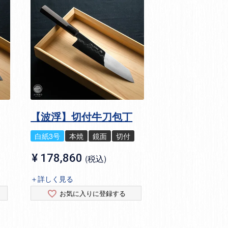
【波浮】切付牛刀包丁
白紙3号
本焼
鏡面
切付
¥
178,860
税込
＋詳しく見る
お気に入りに登録する