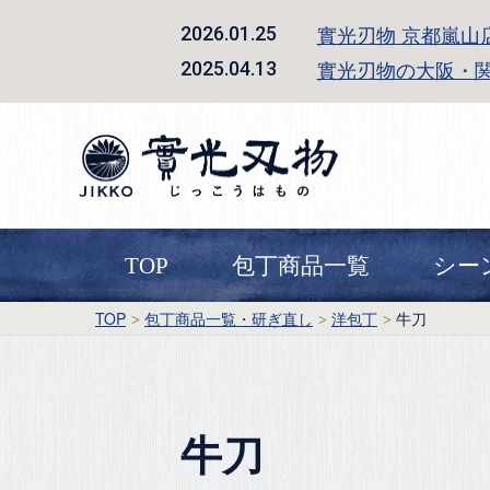
實光刃物 京都嵐山
2026.01.25
實光刃物の大阪・
2025.04.13
TOP
包丁商品一覧
シー
TOP
包丁商品一覧・研ぎ直し
洋包丁
牛刀
牛刀