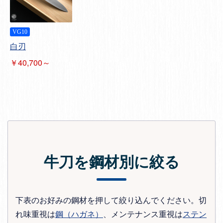
VG10
白刃
￥40,700～
牛刀を鋼材別に絞る
下表のお好みの鋼材を押して絞り込んでください。切
れ味重視は
鋼（ハガネ）
、メンテナンス重視は
ステン