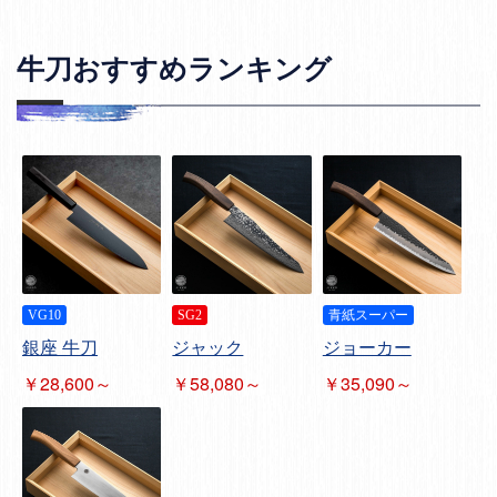
牛刀おすすめランキング
VG10
SG2
青紙スーパー
銀座 牛刀
ジャック
ジョーカー
￥28,600～
￥58,080～
￥35,090～