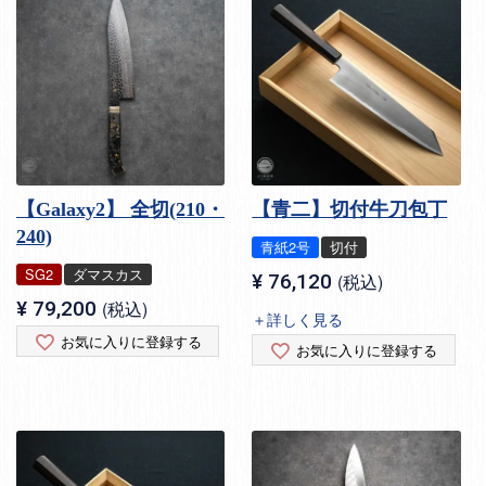
【Galaxy2】 全切(210・
【青二】切付牛刀包丁
240)
青紙2号
切付
SG2
ダマスカス
¥
76,120
税込
¥
79,200
税込
＋詳しく見る
お気に入りに登録する
お気に入りに登録する