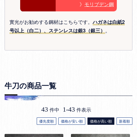
》
モリブデン鋼
實光がお勧めする鋼材はこちらです。
ハガネは白紙2
号以上（白二）、ステンレスは銀3（銀三）
。
牛刀の商品一覧
43
1
-
43
件中
件表示
優先度順
価格が安い順
価格が高い順
新着順