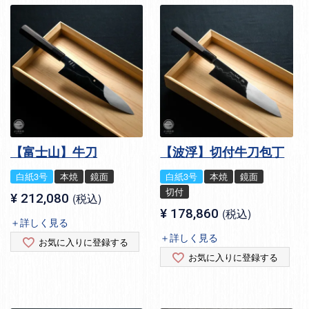
【富士山】牛刀
【波浮】切付牛刀包丁
白紙3号
本焼
鏡面
白紙3号
本焼
鏡面
切付
¥
212,080
税込
¥
178,860
税込
＋詳しく見る
＋詳しく見る
お気に入りに登録する
お気に入りに登録する