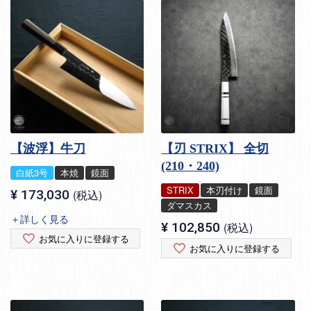
【波浮】牛刀
【刃 STRIX】 全切
(210・240)
白紙3号
本焼
鏡面
STRIX
本刃付け
鏡面
¥
173,030
税込
ダマスカス
＋詳しく見る
¥
102,850
税込
お気に入りに登録する
お気に入りに登録する