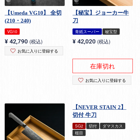
【Umeda VG10】 全切
【秘宝】ジョーカー牛
(210・240)
刀
VG10
青紙スーパー
秘宝型
¥
42,790
税込
¥
42,020
税込
お気に入りに登録する
在庫切れ
お気に入りに登録する
【NEVER STAIN 2】
切付 牛刀
SG2
切付
ダマスカス
槌目