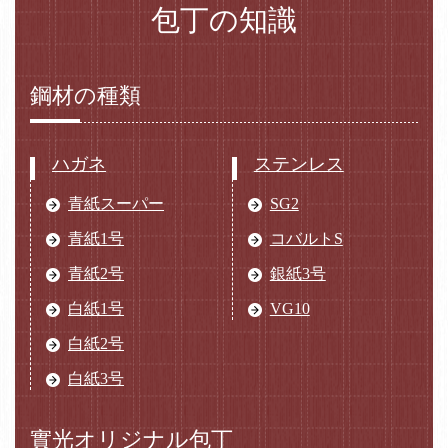
包丁の知識
鋼材の種類
ハガネ
ステンレス
青紙スーパー
SG2
青紙1号
コバルトS
青紙2号
銀紙3号
白紙1号
VG10
白紙2号
白紙3号
實光オリジナル包丁