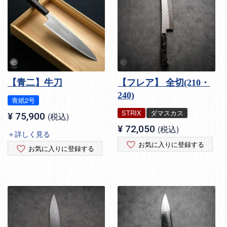
【青二】牛刀
【フレア】 全切(210・
240)
青紙2号
STRIX
ダマスカス
¥
75,900
税込
¥
72,050
税込
＋詳しく見る
お気に入りに登録する
お気に入りに登録する