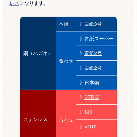
レス
になります。
本焼
》
白紙3号
》
青紙スーパー
鋼（ハガネ）
》
青紙2号
合わせ
》
白紙2号
》
日本鋼
》
STRIX
》
銀3
ステンレス
合わせ
》
VG10