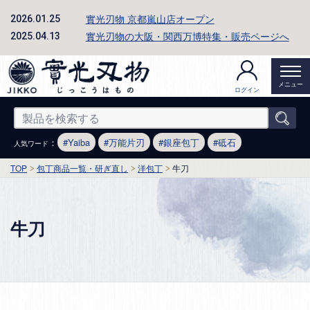
實光刃物 京都嵐山店オープン
2026.01.25
實光刃物の大阪・関西万博特集・販売ページへ
2025.04.13
メニュー
ログイン
：
Yaiba
万能片刃
銀座包丁
砥石
人気ワード
TOP
包丁商品一覧・研ぎ直し
洋包丁
牛刀
牛刀