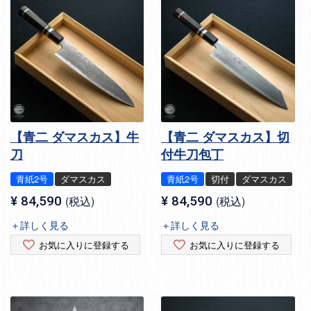
【青二 ダマスカス】牛
【青二 ダマスカス】切
刀
付牛刀包丁
青紙2号
ダマスカス
青紙2号
切付
ダマスカス
¥
84,590
税込
¥
84,590
税込
＋詳しく見る
＋詳しく見る
お気に入りに登録する
お気に入りに登録する