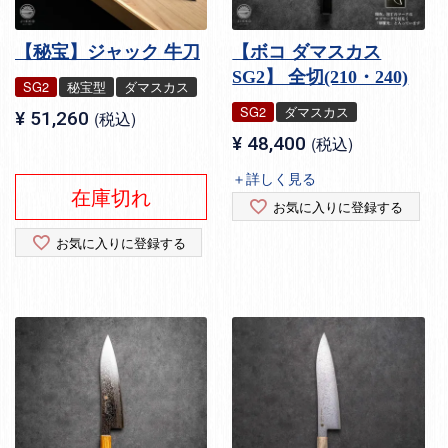
【秘宝】ジャック 牛刀
【ボコ ダマスカス
SG2】 全切(210・240)
SG2
秘宝型
ダマスカス
SG2
ダマスカス
¥
51,260
税込
¥
48,400
税込
＋詳しく見る
在庫切れ
お気に入りに登録する
お気に入りに登録する