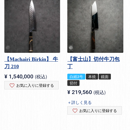
【Machairi Birkin】 牛
【富士山】切付牛刀包
刀 210
丁
¥
1,540,000
税込
白紙3号
本焼
鏡面
切付
お気に入りに登録する
¥
219,560
税込
＋詳しく見る
お気に入りに登録する