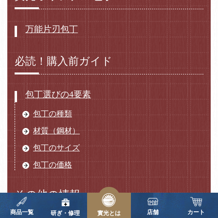
万能片刃包丁
必読！購入前ガイド
包丁選びの4要素
包丁の種類
材質（鋼材）
包丁のサイズ
包丁の価格
その他の情報
商品一覧
店舗
カート
研ぎ・修理
實光とは