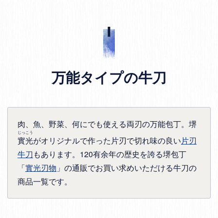
万能タイプの牛刀
肉、魚、野菜、何にでも使える両刃の万能包丁。堺
じっこう
實光
がオリジナルで作った片刃で切れ味の良い
片刃
牛刀
もあります。120有余年の歴史を誇る堺包丁
「
實光刃物
」の通販でお買い求めいただける牛刀の
商品一覧です。