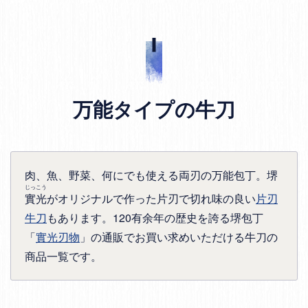
万能タイプの牛刀
肉、魚、野菜、何にでも使える両刃の万能包丁。堺
じっこう
實光
がオリジナルで作った片刃で切れ味の良い
片刃
牛刀
もあります。120有余年の歴史を誇る堺包丁
「
實光刃物
」の通販でお買い求めいただける牛刀の
商品一覧です。