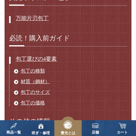
万能片刃包丁
必読！購入前ガイド
包丁選びの4要素
包丁の種類
材質（鋼材）
包丁のサイズ
包丁の価格
その他の情報
商品一覧
店舗
カート
研ぎ・修理
實光とは