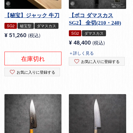
【秘宝】ジャック 牛刀
【ボコ ダマスカス
SG2】 全切(210・240)
SG2
秘宝型
ダマスカス
SG2
ダマスカス
¥
51,260
税込
¥
48,400
税込
＋詳しく見る
在庫切れ
お気に入りに登録する
お気に入りに登録する