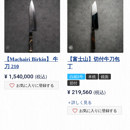
【Machairi Birkin】 牛
【富士山】切付牛刀包
刀 210
丁
¥
1,540,000
税込
白紙3号
本焼
鏡面
切付
お気に入りに登録する
¥
219,560
税込
＋詳しく見る
お気に入りに登録する