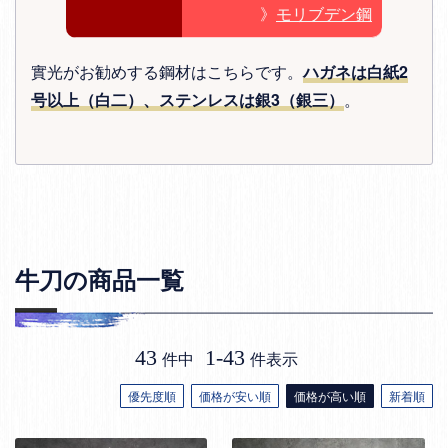
》
モリブデン鋼
實光がお勧めする鋼材はこちらです。
ハガネは白紙2
号以上（白二）、ステンレスは銀3（銀三）
。
牛刀の商品一覧
43
1
-
43
件中
件表示
優先度順
価格が安い順
価格が高い順
新着順