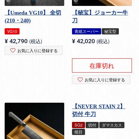
【Umeda VG10】 全切
【秘宝】ジョーカー牛
(210・240)
刀
VG10
青紙スーパー
秘宝型
¥
42,790
税込
¥
42,020
税込
お気に入りに登録する
在庫切れ
お気に入りに登録する
【NEVER STAIN 2】
切付 牛刀
SG2
切付
ダマスカス
槌目