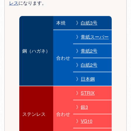
レス
になります。
本焼
》
白紙3号
》
青紙スーパー
鋼（ハガネ）
》
青紙2号
合わせ
》
白紙2号
》
日本鋼
》
STRIX
》
銀3
ステンレス
合わせ
》
VG10