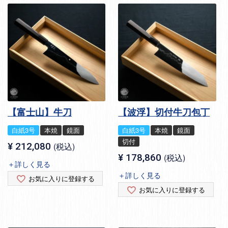
【富士山】牛刀
【波浮】切付牛刀包丁
白紙3号
本焼
鏡面
白紙3号
本焼
鏡面
切付
¥
212,080
税込
¥
178,860
税込
＋詳しく見る
＋詳しく見る
お気に入りに登録する
お気に入りに登録する