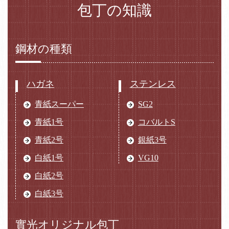
包丁の知識
鋼材の種類
ハガネ
ステンレス
青紙スーパー
SG2
青紙1号
コバルトS
青紙2号
銀紙3号
白紙1号
VG10
白紙2号
白紙3号
實光オリジナル包丁