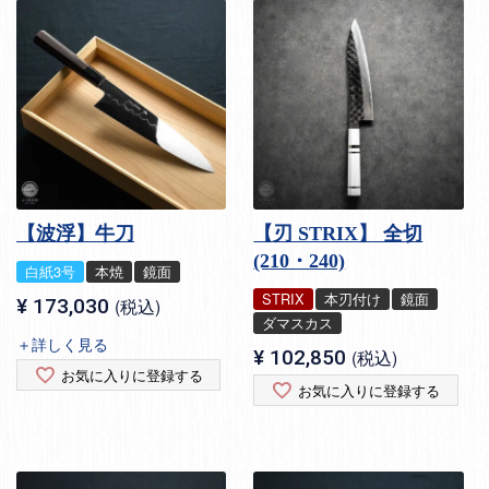
【波浮】牛刀
【刃 STRIX】 全切
(210・240)
白紙3号
本焼
鏡面
STRIX
本刃付け
鏡面
¥
173,030
税込
ダマスカス
＋詳しく見る
¥
102,850
税込
お気に入りに登録する
お気に入りに登録する