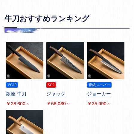
牛刀おすすめランキング
VG10
SG2
青紙スーパー
銀座 牛刀
ジャック
ジョーカー
￥28,600～
￥58,080～
￥35,090～