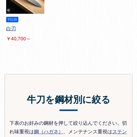
VG10
白刃
￥40,700～
牛刀を鋼材別に絞る
下表のお好みの鋼材を押して絞り込んでください。切
れ味重視は
鋼（ハガネ）
、メンテナンス重視は
ステン