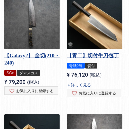
【Galaxy2】 全切(210・
【青二】切付牛刀包丁
240)
青紙2号
切付
SG2
ダマスカス
¥
76,120
税込
¥
79,200
税込
＋詳しく見る
お気に入りに登録する
お気に入りに登録する