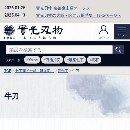
實光刃物 京都嵐山店オープン
2026.01.25
實光刃物の大阪・関西万博特集・販売ページへ
2025.04.13
メニュー
ログイン
：
Yaiba
万能片刃
銀座包丁
砥石
人気ワード
TOP
包丁商品一覧・研ぎ直し
洋包丁
牛刀
牛刀