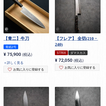
【青二】牛刀
【フレア】 全切(210・
240)
青紙2号
STRIX
ダマスカス
¥
75,900
税込
¥
72,050
税込
＋詳しく見る
お気に入りに登録する
お気に入りに登録する