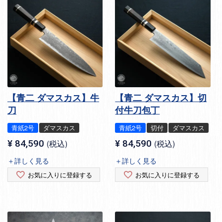
【青二 ダマスカス】牛
【青二 ダマスカス】切
刀
付牛刀包丁
青紙2号
ダマスカス
青紙2号
切付
ダマスカス
¥
84,590
税込
¥
84,590
税込
＋詳しく見る
＋詳しく見る
お気に入りに登録する
お気に入りに登録する