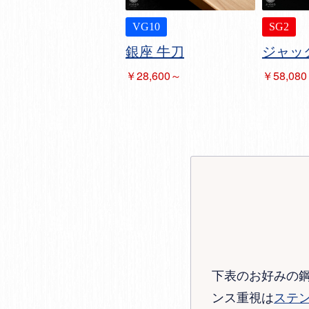
VG10
SG2
銀座 牛刀
ジャッ
￥28,600～
￥58,08
下表のお好みの
ンス重視は
ステ