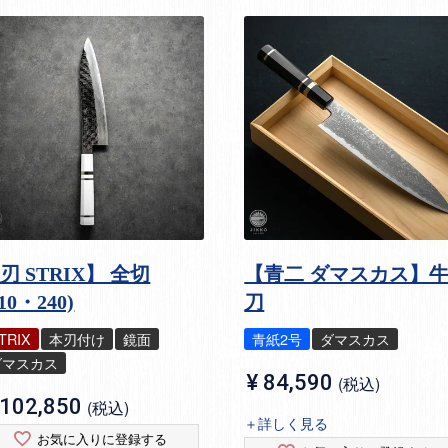
刃 STRIX】 全切
【青二 ダマスカス】
210・240)
刀
TRIX
本刃付け
鏡面
青紙2号
ダマスカス
ダマスカス
¥
84,590
税込
102,850
税込
＋詳しく見る
お気に入りに登録する