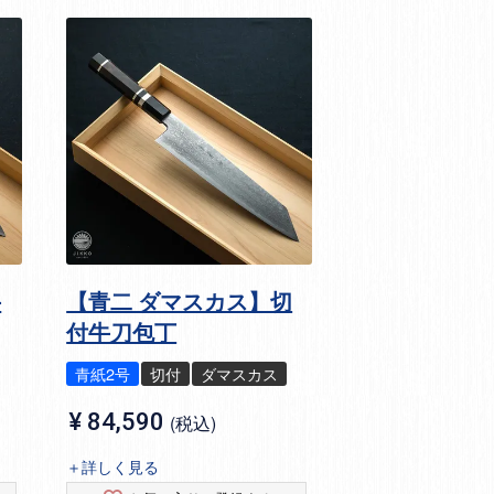
牛
【青二 ダマスカス】切
付牛刀包丁
青紙2号
切付
ダマスカス
¥
84,590
税込
＋詳しく見る