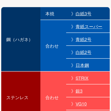
本焼
》
白紙3号
》
青紙スーパー
鋼（ハガネ）
》
青紙2号
合わせ
》
白紙2号
》
日本鋼
》
STRIX
》
銀3
ステンレス
合わせ
》
VG10