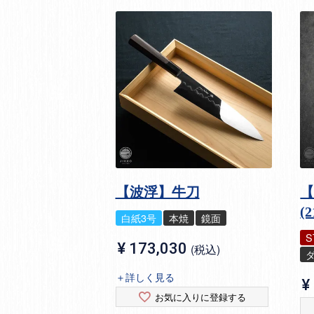
【波浮】牛刀
【
(
白紙3号
本焼
鏡面
S
¥
173,030
税込
＋詳しく見る
¥
お気に入りに登録する