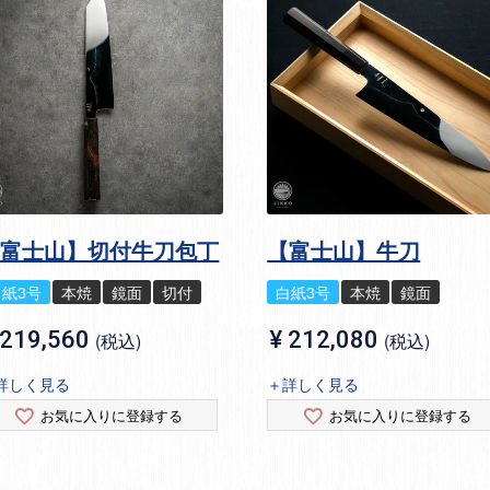
【富士山】切付牛刀包丁
【富士山】牛刀
白紙3号
本焼
鏡面
切付
白紙3号
本焼
鏡面
219,560
¥
212,080
税込
税込
詳しく見る
＋詳しく見る
お気に入りに登録する
お気に入りに登録する