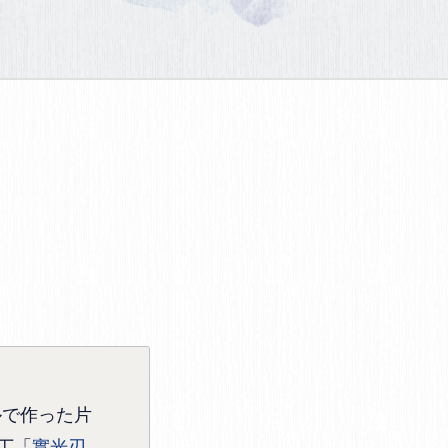
ルで作った片
丁「
實光刃