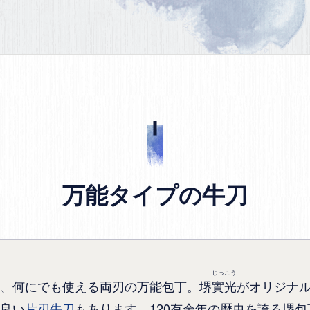
万能タイプの牛刀
じっこう
、何にでも使える両刃の万能包丁。堺
實光
がオリジナ
良い
片刃牛刀
もあります。120有余年の歴史を誇る堺包