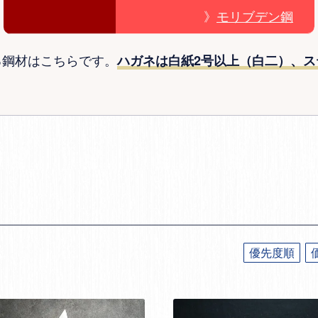
》
モリブデン鋼
る鋼材はこちらです。
ハガネは白紙2号以上（白二）、ス
優先度順