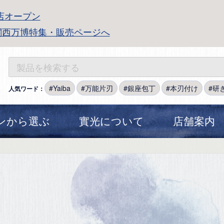
店オープン
関西万博特集・販売ページへ
Yaiba
万能片刃
銀座包丁
本刃付け
研
人気ワード：
ンから選ぶ
實光について
店舗案内