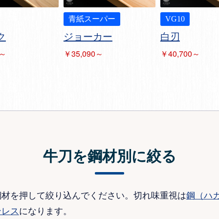
青紙スーパー
VG10
ク
ジョーカー
白刃
0～
￥35,090～
￥40,700～
牛刀を鋼材別に絞る
鋼材を押して絞り込んでください。切れ味重視は
鋼（ハ
ンレス
になります。