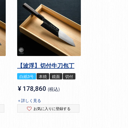
【波浮】切付牛刀包丁
白紙3号
本焼
鏡面
切付
¥
178,860
税込
＋詳しく見る
お気に入りに登録する