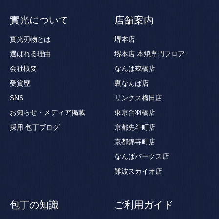
實光について
店舗案内
實光刃物とは
堺本店
選ばれる理由
堺本店 本焼専門フロア
会社概要
なんば戎橋店
受賞歴
裏なんば店
SNS
リンクス梅田店
お知らせ・メディア掲載
東京合羽橋店
採用
包丁ブログ
京都先斗町店
京都錦寺町店
なんばパークス店
難波スカイオ店
包丁の知識
ご利用ガイド