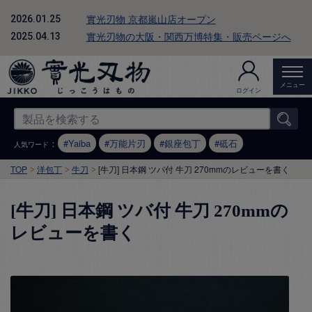
實光刃物 京都嵐山店オープン
2026.01.25
實光刃物の大阪・関西万博特集・販売ページへ
2025.04.13
メニュー
ログイン
：
Yaiba
万能片刃
銀座包丁
砥石
人気ワード
TOP
洋包丁
牛刀
[牛刀] 日本鋼 ツバ付 牛刀 270mmのレビューを書く
[牛刀] 日本鋼 ツバ付 牛刀 270mmの
レビューを書く