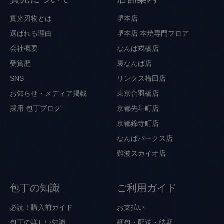
實光刃物とは
堺本店
選ばれる理由
堺本店 本焼専門フロア
会社概要
なんば戎橋店
受賞歴
裏なんば店
SNS
リンクス梅田店
お知らせ・メディア掲載
東京合羽橋店
採用
包丁ブログ
京都先斗町店
京都錦寺町店
なんばパークス店
難波スカイオ店
包丁の知識
ご利用ガイド
必読！購入前ガイド
お支払い
包丁の詳しい知識
梱包・配送・納期