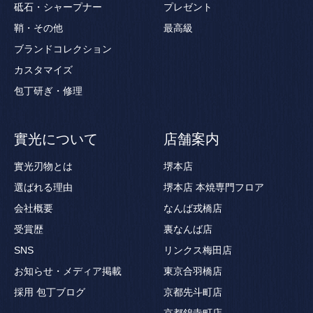
砥石・シャープナー
プレゼント
鞘・その他
最高級
ブランドコレクション
カスタマイズ
包丁研ぎ・修理
實光について
店舗案内
實光刃物とは
堺本店
選ばれる理由
堺本店 本焼専門フロア
会社概要
なんば戎橋店
受賞歴
裏なんば店
SNS
リンクス梅田店
お知らせ・メディア掲載
東京合羽橋店
採用
包丁ブログ
京都先斗町店