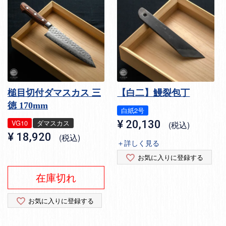
槌目切付ダマスカス 三
【白二】鰻裂包丁
徳 170mm
白紙2号
VG10
ダマスカス
¥
20,130
税込
¥
18,920
税込
＋詳しく見る
お気に入りに登録する
在庫切れ
お気に入りに登録する