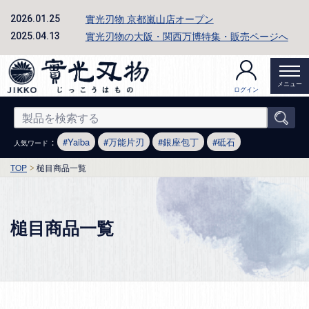
實光刃物 京都嵐山店オープン
2026.01.25
實光刃物の大阪・関西万博特集・販売ページへ
2025.04.13
メニュー
ログイン
：
Yaiba
万能片刃
銀座包丁
砥石
人気ワード
TOP
槌目商品一覧
槌目商品一覧