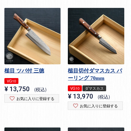
槌目 ツバ付 三徳
槌目切付ダマスカス パ
ーリング 70mm
VG10
¥
13,750
VG10
ダマスカス
税込
¥
13,970
税込
お気に入りに登録する
お気に入りに登録する