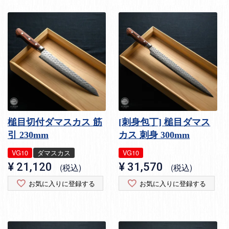
槌目切付ダマスカス 筋
[刺身包丁] 槌目ダマス
引 230mm
カス 刺身 300mm
VG10
ダマスカス
VG10
¥
21,120
¥
31,570
税込
税込
お気に入りに登録する
お気に入りに登録する