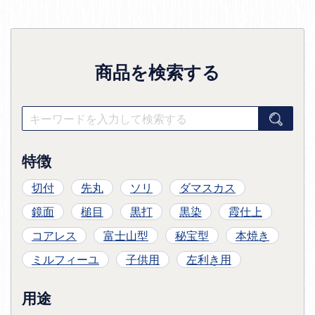
商品を検索する
特徴
切付
先丸
ソリ
ダマスカス
鏡面
槌目
黒打
黒染
霞仕上
コアレス
富士山型
秘宝型
本焼き
ミルフィーユ
子供用
左利き用
用途