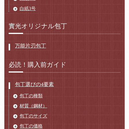
白紙3号
實光オリジナル包丁
万能片刃包丁
必読！購入前ガイド
包丁選びの4要素
包丁の種類
材質（鋼材）
包丁のサイズ
包丁の価格