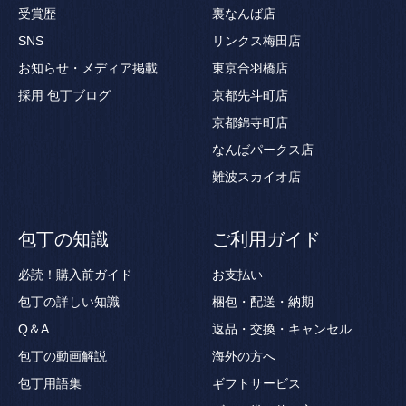
受賞歴
裏なんば店
SNS
リンクス梅田店
お知らせ・メディア掲載
東京合羽橋店
採用
包丁ブログ
京都先斗町店
京都錦寺町店
なんばパークス店
難波スカイオ店
包丁の知識
ご利用ガイド
必読！購入前ガイド
お支払い
包丁の詳しい知識
梱包・配送・納期
Q＆A
返品・交換・キャンセル
包丁の動画解説
海外の方へ
包丁用語集
ギフトサービス