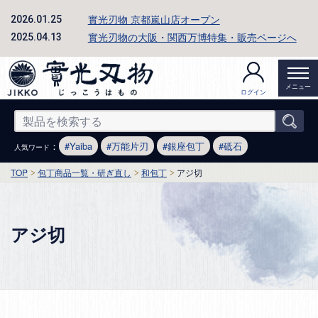
實光刃物 京都嵐山店オープン
2026.01.25
實光刃物の大阪・関西万博特集・販売ページへ
2025.04.13
メニュー
ログイン
：
Yaiba
万能片刃
銀座包丁
砥石
人気ワード
TOP
包丁商品一覧・研ぎ直し
和包丁
アジ切
アジ切