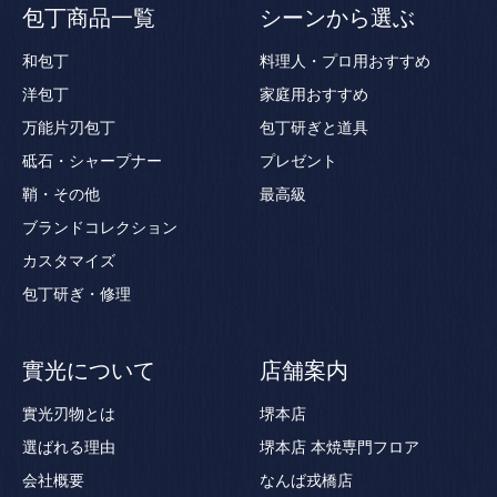
包丁商品一覧
シーンから選ぶ
和包丁
料理人・プロ用おすすめ
洋包丁
家庭用おすすめ
万能片刃包丁
包丁研ぎと道具
砥石・シャープナー
プレゼント
鞘・その他
最高級
ブランドコレクション
カスタマイズ
包丁研ぎ・修理
實光について
店舗案内
實光刃物とは
堺本店
選ばれる理由
堺本店 本焼専門フロア
会社概要
なんば戎橋店