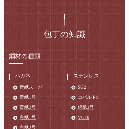
包丁の知識
鋼材の種類
ハガネ
ステンレス
青紙スーパー
SG2
青紙1号
コバルトS
青紙2号
銀紙3号
白紙1号
VG10
白紙2号