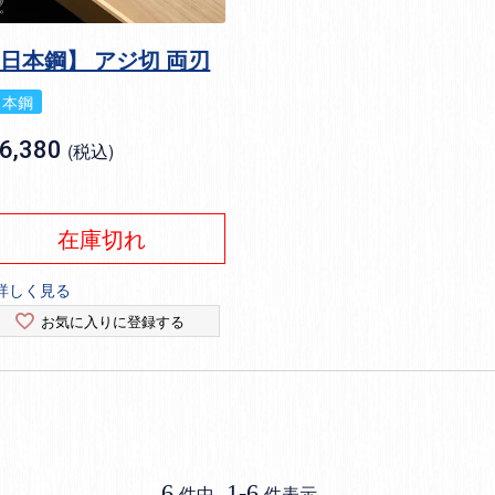
日本鋼】 アジ切 両刃
日本鋼
6,380
税込
在庫切れ
詳しく見る
お気に入りに登録する
6
1
-
6
件中
件表示