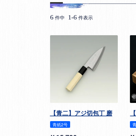
6
1
-
6
件中
件表示
【青二】アジ切包丁 磨
【
青紙2号