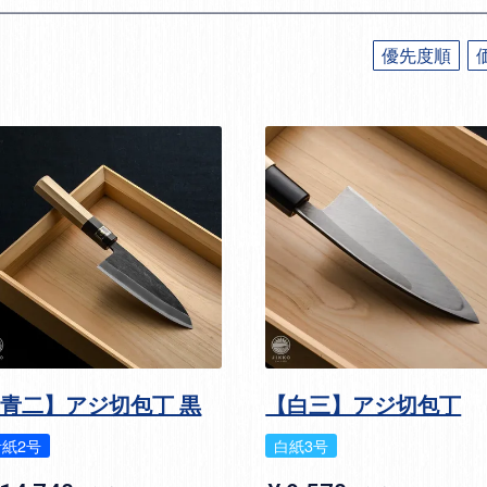
優先度順
青二】アジ切包丁 黒
【白三】アジ切包丁
青紙2号
白紙3号