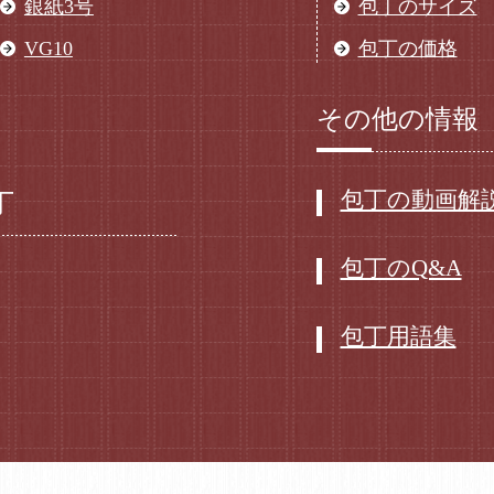
銀紙3号
包丁のサイズ
VG10
包丁の価格
その他の情報
包丁の動画解
丁
包丁のQ&A
包丁用語集