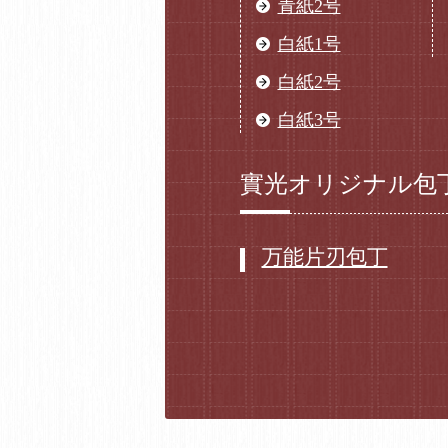
青紙2号
白紙1号
白紙2号
白紙3号
實光オリジナル包
万能片刃包丁