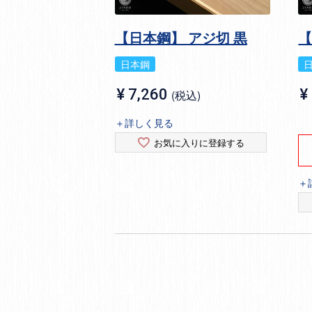
【日本鋼】 アジ切 黒
【
日本鋼
¥
7,260
¥
税込
＋詳しく見る
お気に入りに登録する
＋