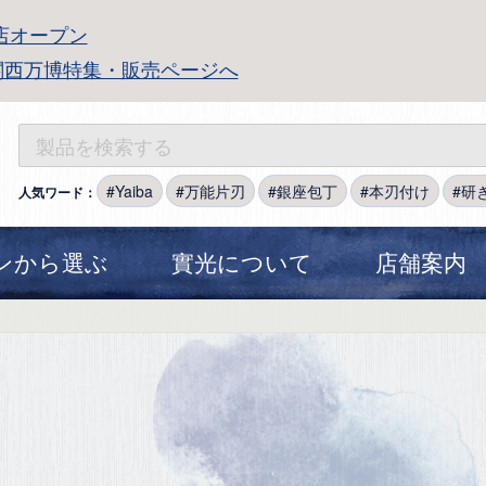
店オープン
関西万博特集・販売ページへ
Yaiba
万能片刃
銀座包丁
本刃付け
研
人気ワード：
ンから選ぶ
實光について
店舗案内