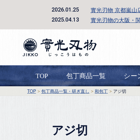
實光刃物 京都嵐山
2026.01.25
實光刃物の大阪・
2025.04.13
TOP
包丁商品一覧
シー
TOP
包丁商品一覧・研ぎ直し
和包丁
アジ切
アジ切