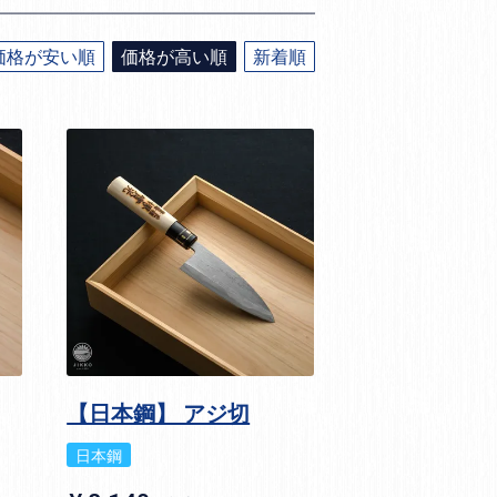
価格が安い順
価格が高い順
新着順
【日本鋼】 アジ切
日本鋼