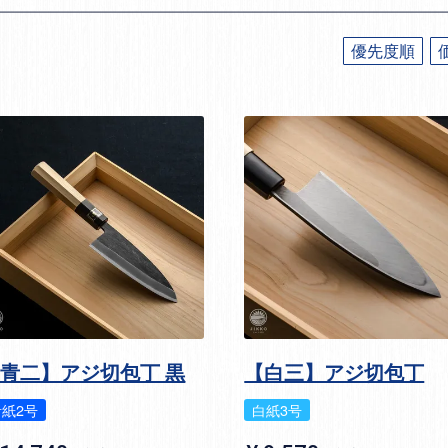
優先度順
青二】アジ切包丁 黒
【白三】アジ切包丁
青紙2号
白紙3号