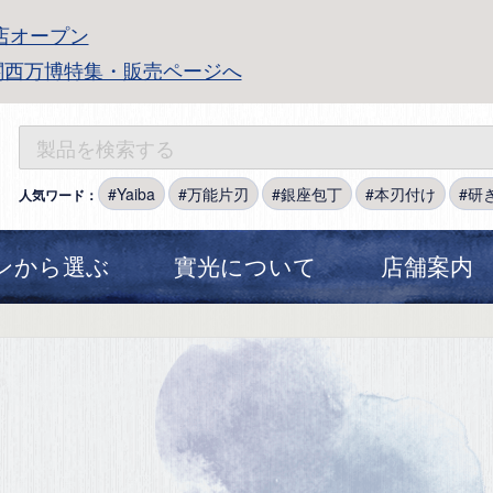
店オープン
関西万博特集・販売ページへ
Yaiba
万能片刃
銀座包丁
本刃付け
研
人気ワード：
ンから選ぶ
實光について
店舗案内