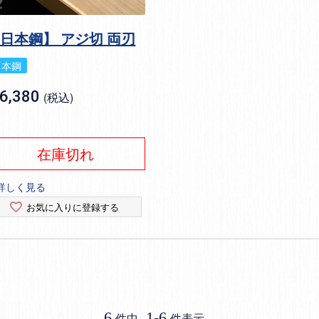
日本鋼】 アジ切 両刃
日本鋼
6,380
税込
在庫切れ
詳しく見る
お気に入りに登録する
6
1
-
6
件中
件表示