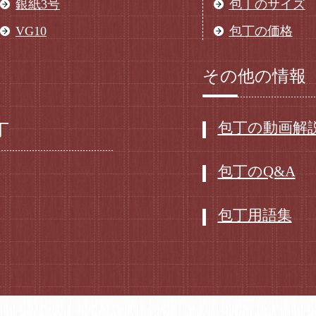
銀紙3号
包丁のサイズ
VG10
包丁の価格
その他の情報
包丁の動画解
丁
包丁のQ&A
包丁用語集