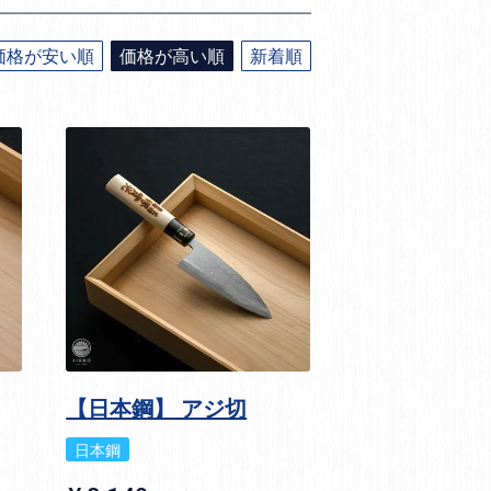
価格が安い順
価格が高い順
新着順
【日本鋼】 アジ切
日本鋼