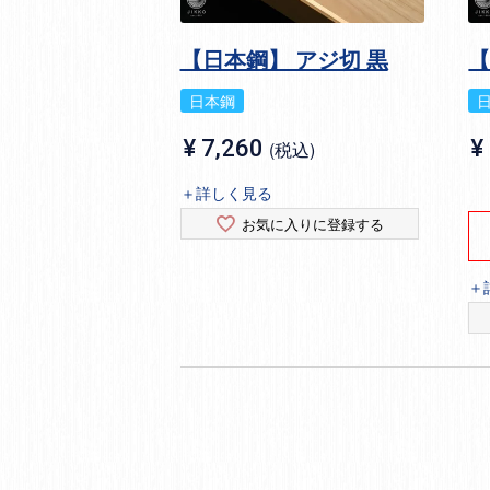
【日本鋼】 アジ切 黒
【
日本鋼
¥
7,260
¥
税込
＋詳しく見る
お気に入りに登録する
＋