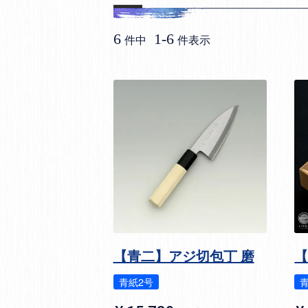
6
1
-
6
件中
件表示
【青二】アジ切包丁 磨
【
青紙2号