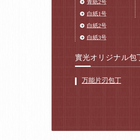
青紙2号
白紙1号
白紙2号
白紙3号
實光オリジナル包
万能片刃包丁