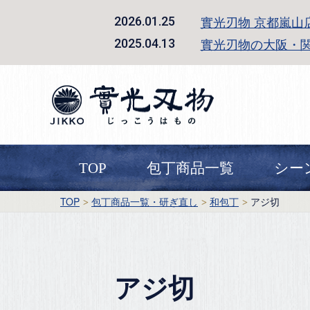
實光刃物 京都嵐山
2026.01.25
實光刃物の大阪・
2025.04.13
TOP
包丁商品一覧
シー
TOP
包丁商品一覧・研ぎ直し
和包丁
アジ切
アジ切