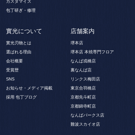
カスタマイズ
包丁研ぎ・修理
實光について
店舗案内
實光刃物とは
堺本店
選ばれる理由
堺本店 本焼専門フロア
会社概要
なんば戎橋店
受賞歴
裏なんば店
SNS
リンクス梅田店
お知らせ・メディア掲載
東京合羽橋店
採用
包丁ブログ
京都先斗町店
京都錦寺町店
なんばパークス店
難波スカイオ店