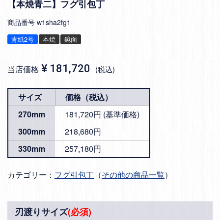
【本焼青二】フグ引包丁
商品番号
w1sha2fg1
青紙2号
本焼
鏡面
¥
181,720
当店価格
税込
サイズ
価格（税込）
270mm
181,720円 (基準価格)
300mm
218,680円
330mm
257,180円
カテゴリー：
フグ引包丁
（
その他の商品一覧
）
刃渡りサイズ
(必須)