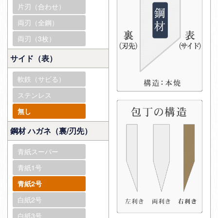
片刃（合わせ）
両刃（全鋼）
両刃（3枚）
サイド（表）
軟鉄（サビる）
ステンレス
無し
鋼材 ハガネ（裏/刃先）
青紙スーパー
青紙1号
青紙2号
白紙2号
白紙3号