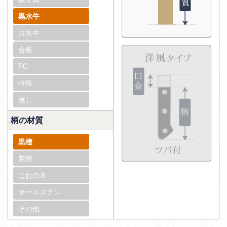
黒水牛
白水牛
合板
PC
特殊
無し
柄の材質
黒檀
紫檀
ほおの木
オールステン
その他