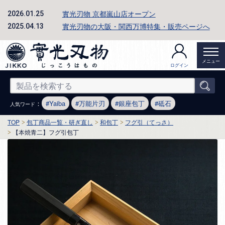
實光刃物 京都嵐山店オープン
2026.01.25
實光刃物の大阪・関西万博特集・販売ページへ
2025.04.13
メニュー
ログイン
：
Yaiba
万能片刃
銀座包丁
砥石
人気ワード
TOP
包丁商品一覧・研ぎ直し
和包丁
フグ引（てっさ）
【本焼青二】フグ引包丁