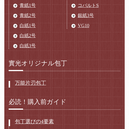
青紙1号
コバルトS
青紙2号
銀紙3号
白紙1号
VG10
白紙2号
白紙3号
實光オリジナル包丁
万能片刃包丁
必読！購入前ガイド
包丁選びの4要素