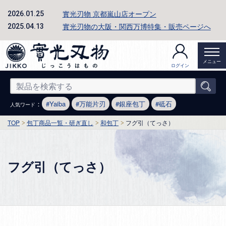
實光刃物 京都嵐山店オープン
2026.01.25
實光刃物の大阪・関西万博特集・販売ページへ
2025.04.13
メニュー
ログイン
：
Yaiba
万能片刃
銀座包丁
砥石
人気ワード
TOP
包丁商品一覧・研ぎ直し
和包丁
フグ引（てっさ）
フグ引（てっさ）