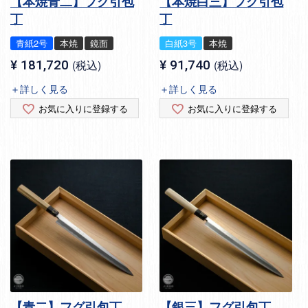
【本焼青二】フグ引包
【本焼白三】フグ引包
丁
丁
青紙2号
本焼
鏡面
白紙3号
本焼
¥
181,720
税込
¥
91,740
税込
＋詳しく見る
＋詳しく見る
お気に入りに登録する
お気に入りに登録する
【青二】フグ引包丁
【銀三】フグ引包丁