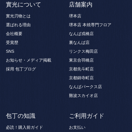
實光について
店舗案内
實光刃物とは
堺本店
選ばれる理由
堺本店 本焼専門フロア
会社概要
なんば戎橋店
受賞歴
裏なんば店
SNS
リンクス梅田店
お知らせ・メディア掲載
東京合羽橋店
採用
包丁ブログ
京都先斗町店
京都錦寺町店
なんばパークス店
難波スカイオ店
包丁の知識
ご利用ガイド
必読！購入前ガイド
お支払い