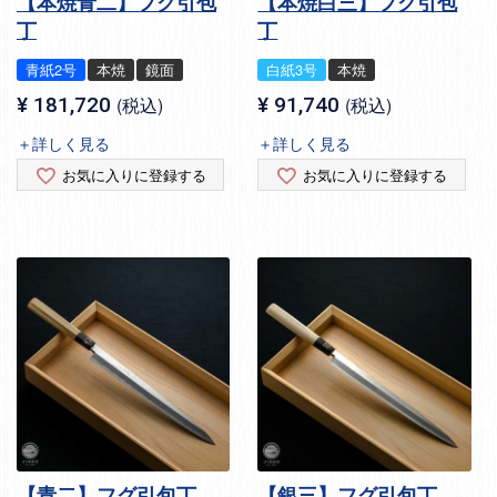
【本焼青二】フグ引包
【本焼白三】フグ引包
丁
丁
青紙2号
本焼
鏡面
白紙3号
本焼
¥
181,720
税込
¥
91,740
税込
＋詳しく見る
＋詳しく見る
お気に入りに登録する
お気に入りに登録する
【青二】フグ引包丁
【銀三】フグ引包丁