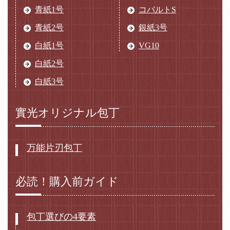
青紙1号
コバルトS
青紙2号
銀紙3号
白紙1号
VG10
白紙2号
白紙3号
實光オリジナル包丁
万能片刃包丁
必読！購入前ガイド
包丁選びの4要素