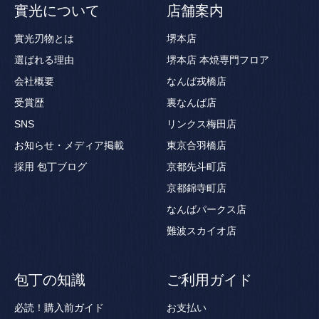
實光について
店舗案内
實光刃物とは
堺本店
選ばれる理由
堺本店 本焼専門フロア
会社概要
なんば戎橋店
受賞歴
裏なんば店
SNS
リンクス梅田店
お知らせ・メディア掲載
東京合羽橋店
採用
包丁ブログ
京都先斗町店
京都錦寺町店
なんばパークス店
難波スカイオ店
包丁の知識
ご利用ガイド
必読！購入前ガイド
お支払い