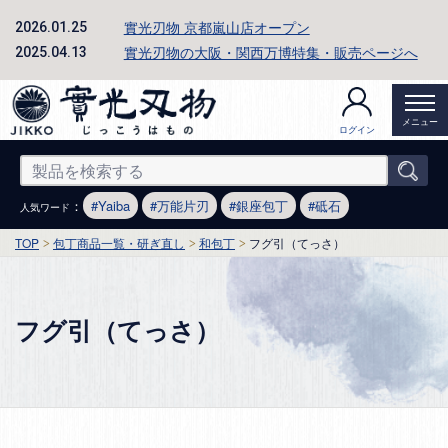
實光刃物 京都嵐山店オープン
2026.01.25
實光刃物の大阪・関西万博特集・販売ページへ
2025.04.13
メニュー
ログイン
：
Yaiba
万能片刃
銀座包丁
砥石
人気ワード
TOP
包丁商品一覧・研ぎ直し
和包丁
フグ引（てっさ）
フグ引（てっさ）