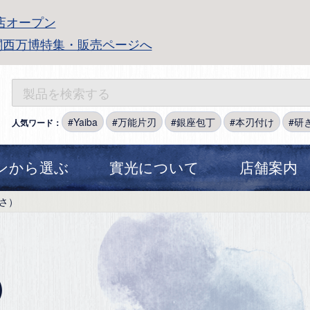
店オープン
関西万博特集・販売ページへ
Yaiba
万能片刃
銀座包丁
本刃付け
研
人気ワード：
ンから選ぶ
實光について
店舗案内
さ）
）