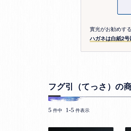
實光がお勧めす
ハガネは白紙2号
フグ引（てっさ）の
5
1
-
5
件中
件表示