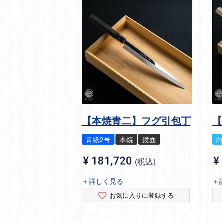
【本焼青二】フグ引包丁
青紙2号
本焼
鏡面
¥
181,720
¥
税込
＋詳しく見る
＋
お気に入りに登録する