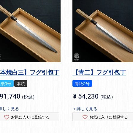
【本焼白三】フグ引包丁
【青二】フグ引包丁
白紙3号
本焼
青紙2号
91,740
¥
54,230
税込
税込
詳しく見る
＋詳しく見る
お気に入りに登録する
お気に入りに登録する