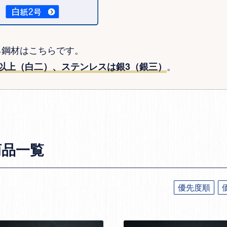
る鋼材はこちらです。
。
以上（白二）、ステンレスは銀3（銀三）
商品一覧
優先度順