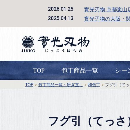
實光刃物 京都嵐山
2026.01.25
實光刃物の大阪・
2025.04.13
TOP
包丁商品一覧
シー
TOP
包丁商品一覧・研ぎ直し
和包丁
フグ引（てっ
フグ引（てっさ