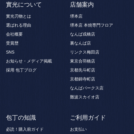
實光について
店舗案内
實光刃物とは
堺本店
選ばれる理由
堺本店 本焼専門フロア
会社概要
なんば戎橋店
受賞歴
裏なんば店
SNS
リンクス梅田店
お知らせ・メディア掲載
東京合羽橋店
採用
包丁ブログ
京都先斗町店
京都錦寺町店
なんばパークス店
難波スカイオ店
包丁の知識
ご利用ガイド
必読！購入前ガイド
お支払い