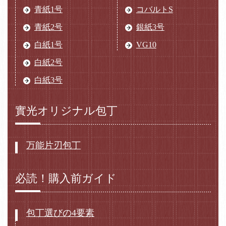
青紙1号
コバルトS
青紙2号
銀紙3号
白紙1号
VG10
白紙2号
白紙3号
實光オリジナル包丁
万能片刃包丁
必読！購入前ガイド
包丁選びの4要素