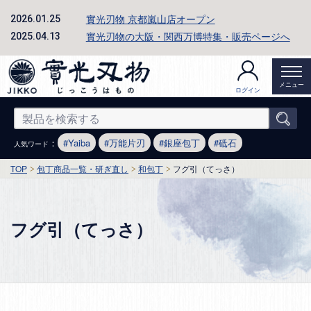
實光刃物 京都嵐山店オープン
2026.01.25
實光刃物の大阪・関西万博特集・販売ページへ
2025.04.13
メニュー
ログイン
：
Yaiba
万能片刃
銀座包丁
砥石
人気ワード
TOP
包丁商品一覧・研ぎ直し
和包丁
フグ引（てっさ）
フグ引（てっさ）