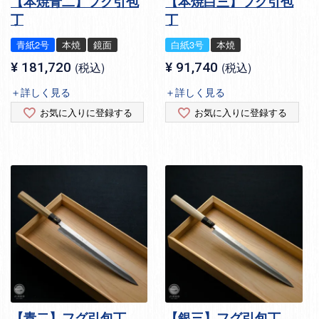
【本焼青二】フグ引包
【本焼白三】フグ引包
丁
丁
青紙2号
本焼
鏡面
白紙3号
本焼
¥
181,720
税込
¥
91,740
税込
＋詳しく見る
＋詳しく見る
お気に入りに登録する
お気に入りに登録する
【青二】フグ引包丁
【銀三】フグ引包丁