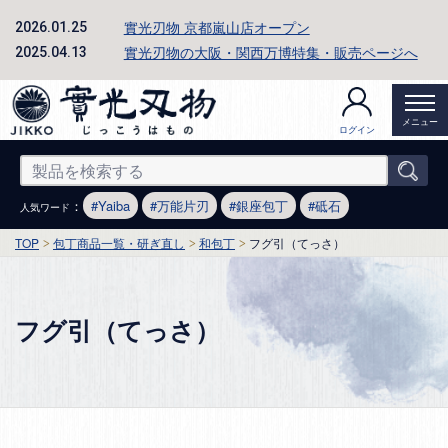
實光刃物 京都嵐山店オープン
2026.01.25
實光刃物の大阪・関西万博特集・販売ページへ
2025.04.13
メニュー
ログイン
：
Yaiba
万能片刃
銀座包丁
砥石
人気ワード
TOP
包丁商品一覧・研ぎ直し
和包丁
フグ引（てっさ）
フグ引（てっさ）