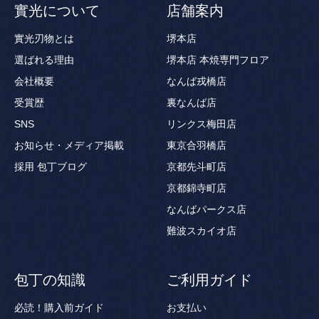
實光について
店舗案内
實光刃物とは
堺本店
選ばれる理由
堺本店 本焼専門フロア
会社概要
なんば戎橋店
受賞歴
裏なんば店
SNS
リンクス梅田店
お知らせ・メディア掲載
東京合羽橋店
採用
包丁ブログ
京都先斗町店
京都錦寺町店
なんばパークス店
難波スカイオ店
包丁の知識
ご利用ガイド
必読！購入前ガイド
お支払い