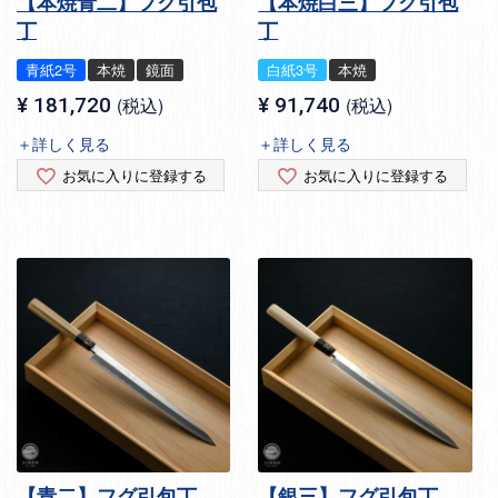
【本焼青二】フグ引包
【本焼白三】フグ引包
丁
丁
青紙2号
本焼
鏡面
白紙3号
本焼
¥
181,720
税込
¥
91,740
税込
＋詳しく見る
＋詳しく見る
お気に入りに登録する
お気に入りに登録する
【青二】フグ引包丁
【銀三】フグ引包丁