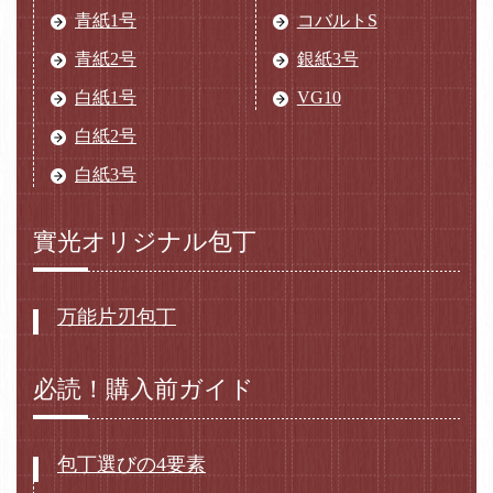
青紙1号
コバルトS
青紙2号
銀紙3号
白紙1号
VG10
白紙2号
白紙3号
實光オリジナル包丁
万能片刃包丁
必読！購入前ガイド
包丁選びの4要素