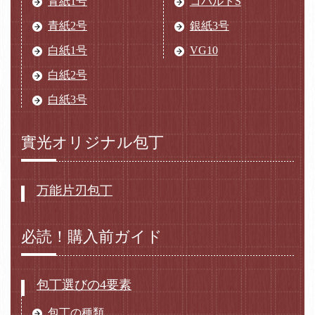
青紙1号
コバルトS
青紙2号
銀紙3号
白紙1号
VG10
白紙2号
白紙3号
實光オリジナル包丁
万能片刃包丁
必読！購入前ガイド
包丁選びの4要素
包丁の種類