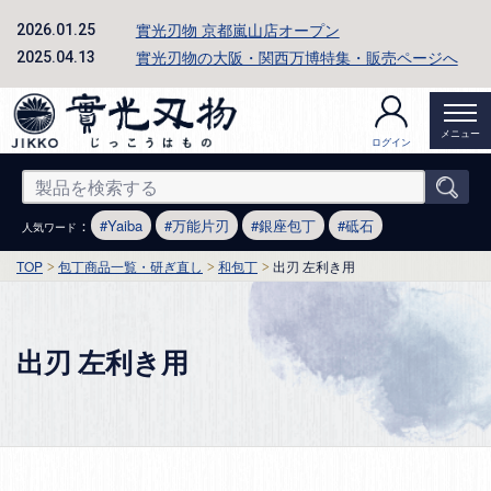
實光刃物 京都嵐山店オープン
2026.01.25
實光刃物の大阪・関西万博特集・販売ページへ
2025.04.13
メニュー
ログイン
：
Yaiba
万能片刃
銀座包丁
砥石
人気ワード
TOP
包丁商品一覧・研ぎ直し
和包丁
出刃 左利き用
出刃 左利き用