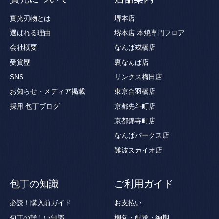
實光刃物とは
堺本店
選ばれる理由
堺本店 本焼専門フロア
会社概要
なんば戎橋店
受賞歴
裏なんば店
SNS
リンクス梅田店
お知らせ・メディア掲載
東京合羽橋店
採用
包丁ブログ
京都先斗町店
京都錦寺町店
なんばパークス店
難波スカイオ店
包丁の知識
ご利用ガイド
必読！購入前ガイド
お支払い
包丁の詳しい知識
梱包・配送・納期