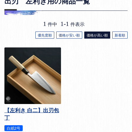
出刃 左利き用の商品一覧
1
1
-
1
件中
件表示
優先度順
価格が安い順
価格が高い順
新着順
【左利き 白二】出刃包
丁
白紙2号