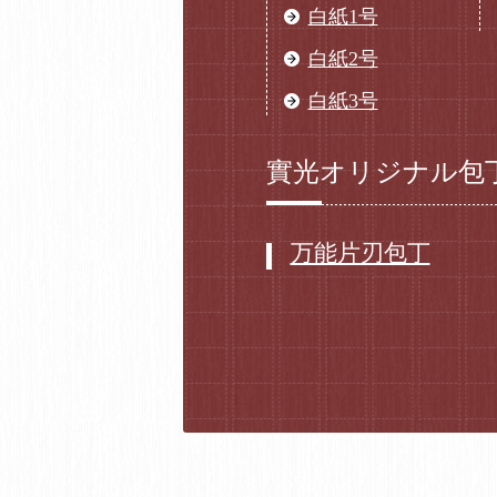
白紙1号
白紙2号
白紙3号
實光オリジナル包
万能片刃包丁