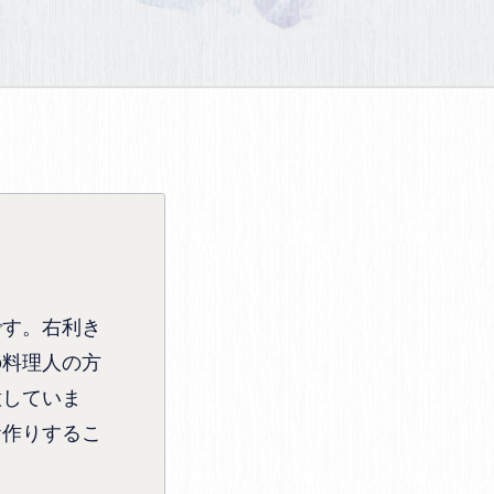
です。右利き
の料理人の方
意していま
お作りするこ