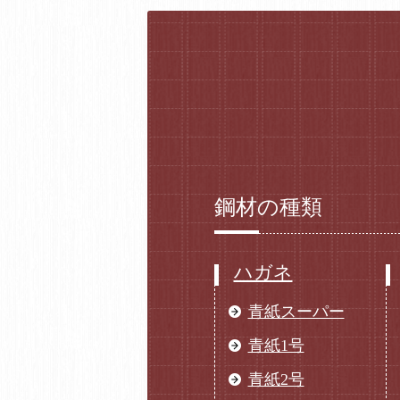
鋼材の種類
ハガネ
青紙スーパー
青紙1号
青紙2号