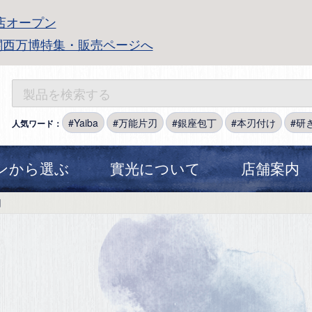
店オープン
関西万博特集・販売ページへ
Yaiba
万能片刃
銀座包丁
本刃付け
研
人気ワード：
ンから選ぶ
實光について
店舗案内
用