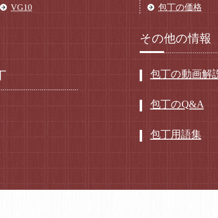
VG10
包丁の価格
その他の情報
包丁の動画解
丁
包丁のQ&A
包丁用語集