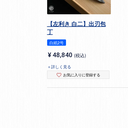
【左利き 白二】出刃包
丁
白紙2号
¥
48,840
税込
＋詳しく見る
お気に入りに登録する