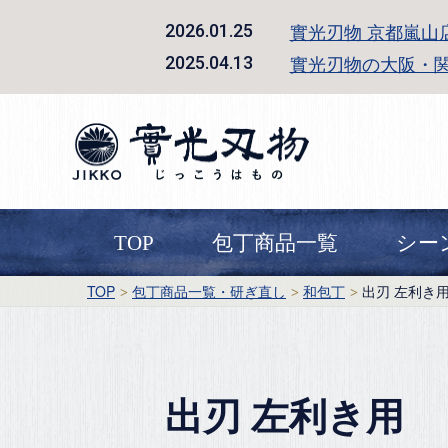
實光刃物 京都嵐山
2026.01.25
實光刃物の大阪・
2025.04.13
TOP
包丁商品一覧
シー
TOP
包丁商品一覧・研ぎ直し
和包丁
出刃 左利き
出刃 左利き用