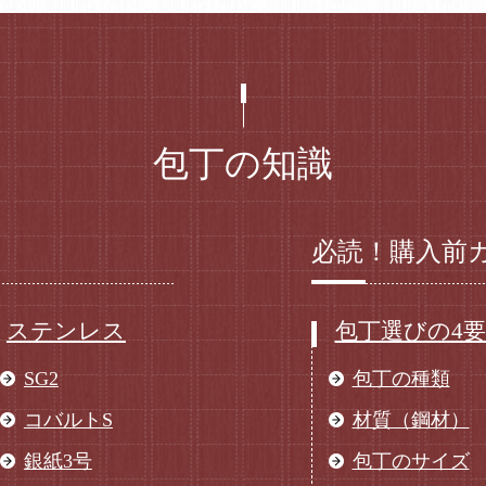
包丁の知識
必読！購入前
ステンレス
包丁選びの4
SG2
包丁の種類
コバルトS
材質（鋼材）
銀紙3号
包丁のサイズ