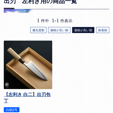
出刃 左利き用の商品一覧
1
1
-
1
件中
件表示
優先度順
価格が安い順
価格が高い順
新着順
【左利き 白二】出刃包
丁
白紙2号