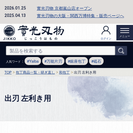
實光刃物 京都嵐山店オープン
2026.01.25
實光刃物の大阪・関西万博特集・販売ページへ
2025.04.13
メニュー
ログイン
：
Yaiba
万能片刃
銀座包丁
砥石
人気ワード
TOP
包丁商品一覧・研ぎ直し
和包丁
出刃 左利き用
出刃 左利き用