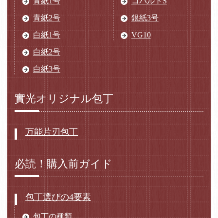
青紙1号
コバルトS
青紙2号
銀紙3号
白紙1号
VG10
白紙2号
白紙3号
實光オリジナル包丁
万能片刃包丁
必読！購入前ガイド
包丁選びの4要素
包丁の種類