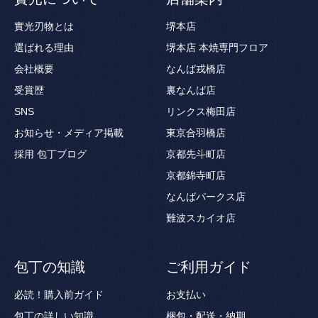
實光刃物とは
堺本店
選ばれる理由
堺本店 本焼専門フロア
会社概要
なんば戎橋店
受賞歴
裏なんば店
SNS
リンクス梅田店
お知らせ・メディア掲載
東京合羽橋店
採用
包丁ブログ
京都先斗町店
京都錦寺町店
なんばパークス店
難波スカイオ店
包丁の知識
ご利用ガイド
必読！購入前ガイド
お支払い
包丁の詳しい知識
梱包・配送・納期