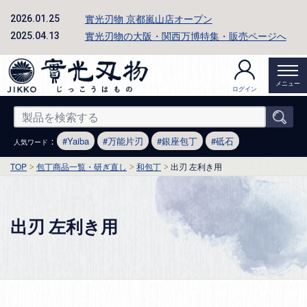
實光刃物 京都嵐山店オープン
2026.01.25
實光刃物の大阪・関西万博特集・販売ページへ
2025.04.13
メニュー
ログイン
：
Yaiba
万能片刃
銀座包丁
砥石
人気ワード
TOP
包丁商品一覧・研ぎ直し
和包丁
出刃 左利き用
出刃 左利き用