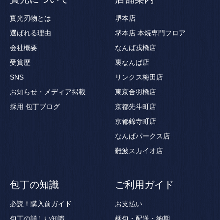
實光刃物とは
堺本店
選ばれる理由
堺本店 本焼専門フロア
会社概要
なんば戎橋店
受賞歴
裏なんば店
SNS
リンクス梅田店
お知らせ・メディア掲載
東京合羽橋店
採用
包丁ブログ
京都先斗町店
京都錦寺町店
なんばパークス店
難波スカイオ店
包丁の知識
ご利用ガイド
必読！購入前ガイド
お支払い
包丁の詳しい知識
梱包・配送・納期