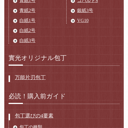
青紙1号
コバルトS
青紙2号
銀紙3号
白紙1号
VG10
白紙2号
白紙3号
實光オリジナル包丁
万能片刃包丁
必読！購入前ガイド
包丁選びの4要素
包丁の種類