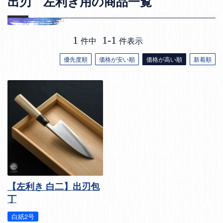
出刃 左利き用の商品一覧
1
1
-
1
件中
件表示
優先度順
価格が安い順
価格が高い順
新着順
【左利き 白二】出刃包
丁
白紙2号