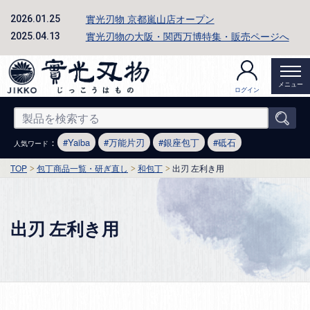
實光刃物 京都嵐山店オープン
2026.01.25
實光刃物の大阪・関西万博特集・販売ページへ
2025.04.13
メニュー
ログイン
：
Yaiba
万能片刃
銀座包丁
砥石
人気ワード
TOP
包丁商品一覧・研ぎ直し
和包丁
出刃 左利き用
出刃 左利き用