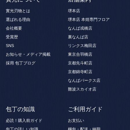
實光刃物とは
堺本店
選ばれる理由
堺本店 本焼専門フロア
会社概要
なんば戎橋店
受賞歴
裏なんば店
SNS
リンクス梅田店
お知らせ・メディア掲載
東京合羽橋店
採用
包丁ブログ
京都先斗町店
京都錦寺町店
なんばパークス店
難波スカイオ店
包丁の知識
ご利用ガイド
必読！購入前ガイド
お支払い
包丁の詳しい知識
梱包・配送・納期