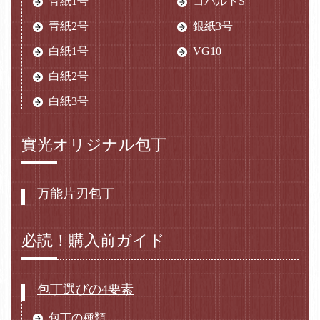
青紙1号
コバルトS
青紙2号
銀紙3号
白紙1号
VG10
白紙2号
白紙3号
實光オリジナル包丁
万能片刃包丁
必読！購入前ガイド
包丁選びの4要素
包丁の種類