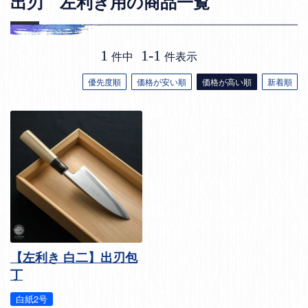
出刃 左利き用の商品一覧
1
1
-
1
件中
件表示
優先度順
価格が安い順
価格が高い順
新着順
【左利き 白二】出刃包
丁
白紙2号