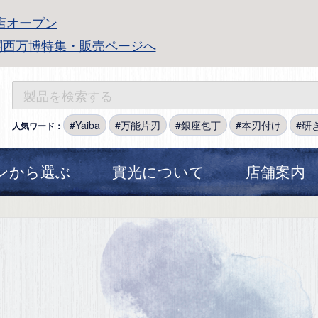
店オープン
関西万博特集・販売ページへ
Yaiba
万能片刃
銀座包丁
本刃付け
研
人気ワード：
ンから選ぶ
實光について
店舗案内