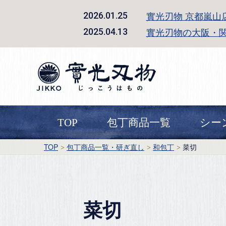
實光刃物 京都嵐山
2026.01.25
實光刃物の大阪・
2025.04.13
TOP
包丁商品一覧
シー
TOP
包丁商品一覧・研ぎ直し
和包丁
菜切
菜切