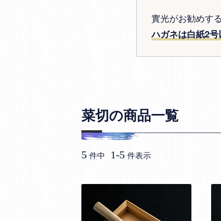
實光がお勧めす
ハガネは白紙2号
菜切の商品一覧
5
1
-
5
件中
件表示