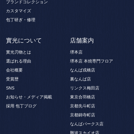
ブランドコレクション
カスタマイズ
包丁研ぎ・修理
實光について
店舗案内
實光刃物とは
堺本店
選ばれる理由
堺本店 本焼専門フロア
会社概要
なんば戎橋店
受賞歴
裏なんば店
SNS
リンクス梅田店
お知らせ・メディア掲載
東京合羽橋店
採用
包丁ブログ
京都先斗町店
京都錦寺町店
なんばパークス店
難波スカイオ店