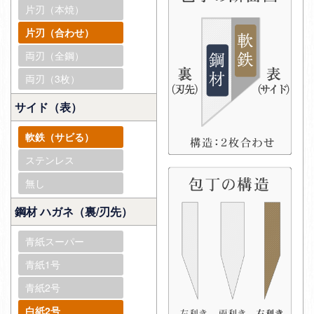
片刃（本焼）
片刃（合わせ）
両刃（全鋼）
両刃（3枚）
サイド（表）
軟鉄（サビる）
ステンレス
無し
鋼材 ハガネ（裏/刃先）
青紙スーパー
青紙1号
青紙2号
白紙2号