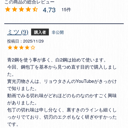
4.73
15
ミツ
9
購入者
非公開
投稿日
2025/11/29
青2鋼を使う事が多く、白2鋼は始めて使います。

今回、鋼包丁を基本から見つめ直す目的で購入しまし
た。

實光刃物さんは、リョウタさんのYouTubeがきっかけ
で知りました。

動画でみる切れ味がどれほどのものなのかすごく興味
がありました。

包丁の切れ味は申し分なく、裏すきのラインも細くし
っかりでており、切刃のエクボもなく研ぎやすかった
です。
