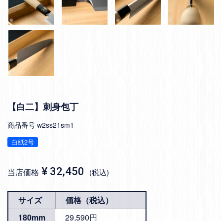
【白二】刺身包丁
商品番号
w2ss21sm1
白紙2号
¥
32,450
当店価格
税込
サイズ
価格（税込）
180mm
29,590円