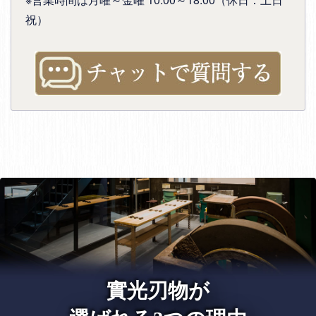
祝）
實光刃物が