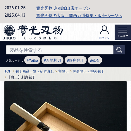
實光刃物 京都嵐山店オープン
2026.01.25
實光刃物の大阪・関西万博特集・販売ページへ
2025.04.13
メニュー
ログイン
：
Yaiba
万能片刃
銀座包丁
砥石
人気ワード
TOP
包丁商品一覧・研ぎ直し
和包丁
刺身包丁・柳刃包丁
【白二】刺身包丁