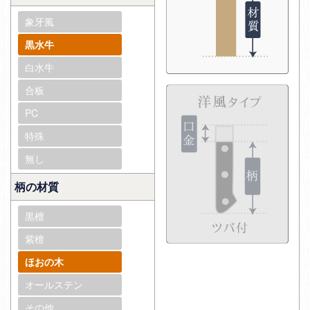
象牙風
黒水牛
白水牛
合板
PC
特殊
無し
柄の材質
黒檀
紫檀
ほおの木
オールステン
その他