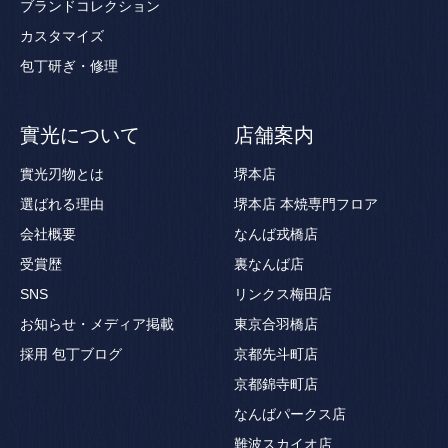
ブランドコレクション
カスタマイズ
包丁研ぎ・修理
實光について
店舗案内
實光刃物とは
堺本店
選ばれる理由
堺本店 本焼専門フロア
会社概要
なんば戎橋店
受賞歴
裏なんば店
SNS
リンクス梅田店
お知らせ・メディア掲載
東京合羽橋店
採用
包丁ブログ
京都先斗町店
京都錦寺町店
なんばパークス店
難波スカイオ店