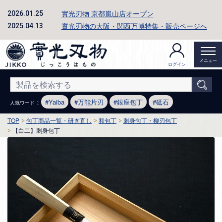
實光刃物 京都嵐山店オープン
2026.01.25
實光刃物の大阪・関西万博特集・販売ページへ
2025.04.13
メニュー
ログイン
：
Yaiba
万能片刃
銀座包丁
砥石
人気ワード
TOP
包丁商品一覧・研ぎ直し
和包丁
刺身包丁・柳刃包丁
【白二】刺身包丁