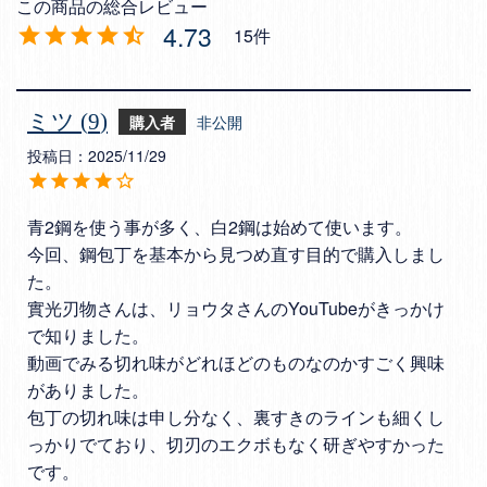
4.73
15
ミツ
9
購入者
非公開
投稿日
2025/11/29
青2鋼を使う事が多く、白2鋼は始めて使います。

今回、鋼包丁を基本から見つめ直す目的で購入しまし
た。

實光刃物さんは、リョウタさんのYouTubeがきっかけ
で知りました。

動画でみる切れ味がどれほどのものなのかすごく興味
がありました。

包丁の切れ味は申し分なく、裏すきのラインも細くし
っかりでており、切刃のエクボもなく研ぎやすかった
です。
