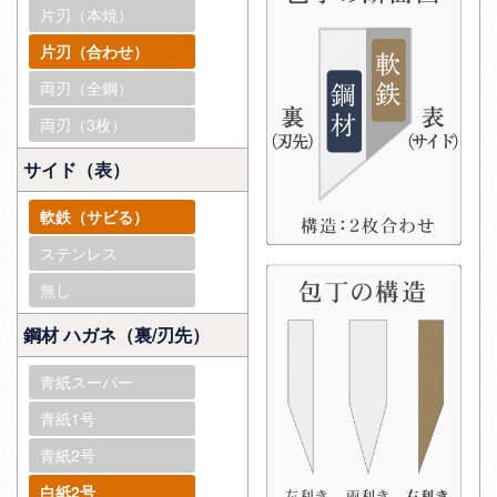
片刃（本焼）
片刃（合わせ）
両刃（全鋼）
両刃（3枚）
サイド（表）
軟鉄（サビる）
ステンレス
無し
鋼材 ハガネ（裏/刃先）
青紙スーパー
青紙1号
青紙2号
白紙2号