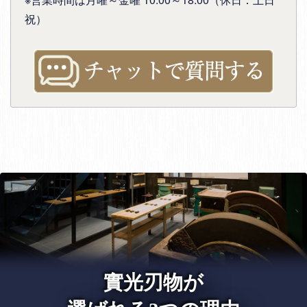
祝）
實光刃物が