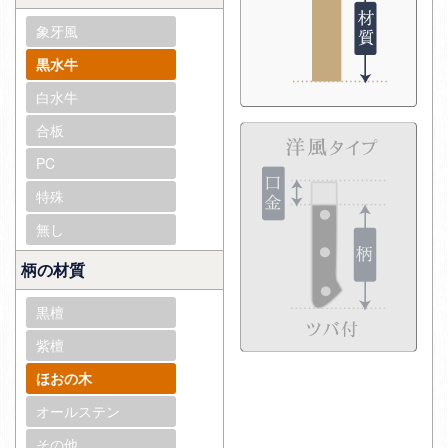
象牙風
黒水牛
白水牛
合板
PC
特殊
無し
柄の材質
黒檀
紫檀
ほおの木
オールステン
その他