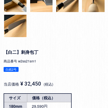
【白二】刺身包丁
商品番号
w2ss21sm1
白紙2号
¥
32,450
当店価格
税込
サイズ
価格（税込）
180mm
29,590円