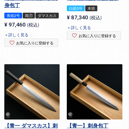
身包丁
白紙3号
本焼
青紙2号
両刃
ダマスカス
¥
87,340
税込
¥
97,460
税込
＋詳しく見る
＋詳しく見る
お気に入りに登録する
お気に入りに登録する
【青一 ダマスカス】刺
【青一】刺身包丁