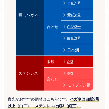
》
青紙1号
鋼（ハガネ）
》
青紙2号
合わせ
》
白紙2号
》
白紙3号
》
日本鋼
本焼
》
銀3
ステンレス
》
銀3
合わせ
》
モリブデン鋼
實光がおすすめ鋼材はこちらです。
ハガネは白紙2号
以上（白二）、ステンレスは銀3（銀三）
。