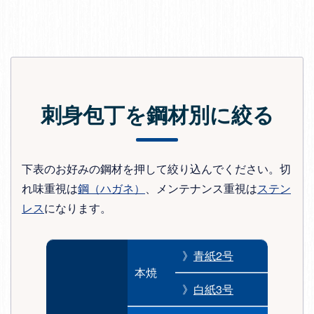
刺身包丁を鋼材別に絞る
下表のお好みの鋼材を押して絞り込んでください。切
れ味重視は
鋼（ハガネ）
、メンテナンス重視は
ステン
レス
になります。
》
青紙2号
本焼
》
白紙3号