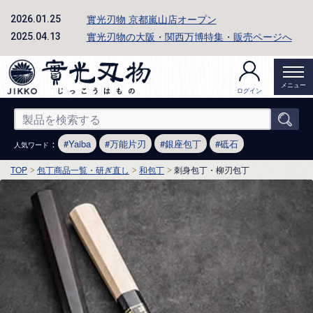
實光刃物 京都嵐山店オープン
2026.01.25
實光刃物の大阪・関西万博特集・販売ページへ
2025.04.13
メニュー
ログイン
：
Yaiba
万能片刃
銀座包丁
砥石
人気ワード
TOP
包丁商品一覧・研ぎ直し
和包丁
刺身包丁・柳刃包丁