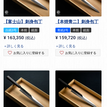
【富士山】刺身包丁
【本焼青二】刺身包丁
白紙3号
本焼
鏡面
青紙2号
本焼
鏡面
¥
163,350
税込
¥
159,720
税込
＋詳しく見る
＋詳しく見る
お気に入りに登録する
お気に入りに登録する