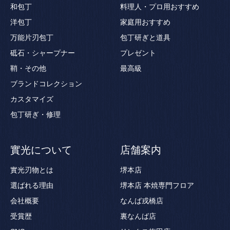
和包丁
料理人・プロ用おすすめ
洋包丁
家庭用おすすめ
万能片刃包丁
包丁研ぎと道具
砥石・シャープナー
プレゼント
鞘・その他
最高級
ブランドコレクション
カスタマイズ
包丁研ぎ・修理
實光について
店舗案内
實光刃物とは
堺本店
選ばれる理由
堺本店 本焼専門フロア
会社概要
なんば戎橋店
受賞歴
裏なんば店