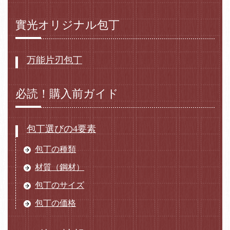
實光オリジナル包丁
万能片刃包丁
必読！購入前ガイド
包丁選びの4要素
包丁の種類
材質（鋼材）
包丁のサイズ
包丁の価格