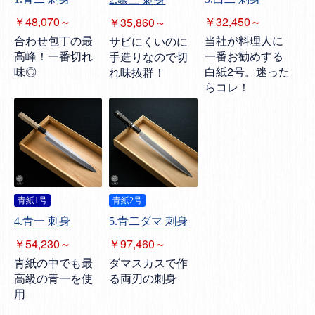
￥48,070～
￥32,450～
￥35,860～
合わせ包丁の最
当社が料理人に
サビにくいのに
高峰！一番切れ
一番お勧めする
手造りなので切
味◎
白紙2号。迷った
れ味抜群！
らコレ！
青紙1号
青紙2号
4.青一 刺身
5.青二ダマ 刺身
￥54,230～
￥97,460～
青紙の中でも最
ダマスカスで作
高級の青一を使
る両刃の刺身
用