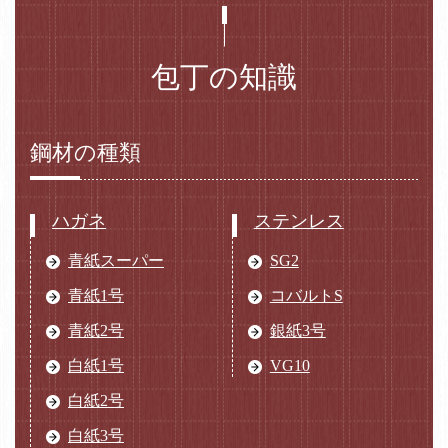
包丁の知識
鋼材の種類
ハガネ
ステンレス
青紙スーパー
SG2
青紙1号
コバルトS
青紙2号
銀紙3号
白紙1号
VG10
白紙2号
白紙3号