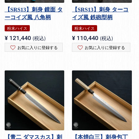
【SRS13】刺身 鏡面 タ
【SRS13】刺身 ターコ
ーコイズ風 八角柄
イズ風 鉄砲型柄
粉末ハイス
粉末ハイス
¥
121,440
税込
¥
110,440
税込
お気に入りに登録する
お気に入りに登録する
【青二 ダマスカス】刺
【本焼白三】刺身包丁