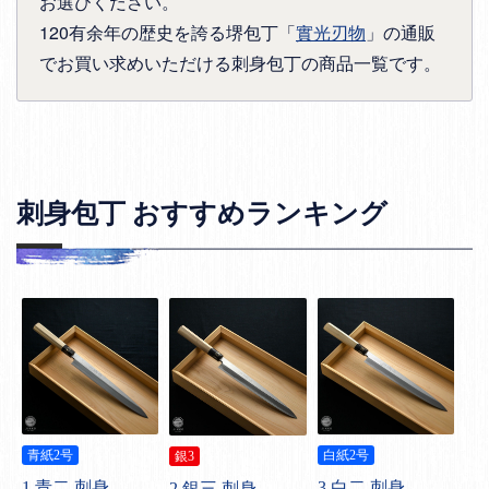
お選びください。
120有余年の歴史を誇る堺包丁「
實光刃物
」の通販
でお買い求めいただける刺身包丁の商品一覧です。
刺身包丁 おすすめランキング
青紙2号
白紙2号
銀3
1.青二 刺身
3.白二 刺身
2.銀三 刺身