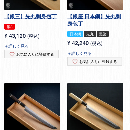
【銀三】先丸刺身包丁
【銀座 日本鋼】先丸刺
身包丁
銀3
日本鋼
先丸
黒染
¥
43,120
税込
¥
42,240
税込
＋詳しく見る
＋詳しく見る
お気に入りに登録する
お気に入りに登録する