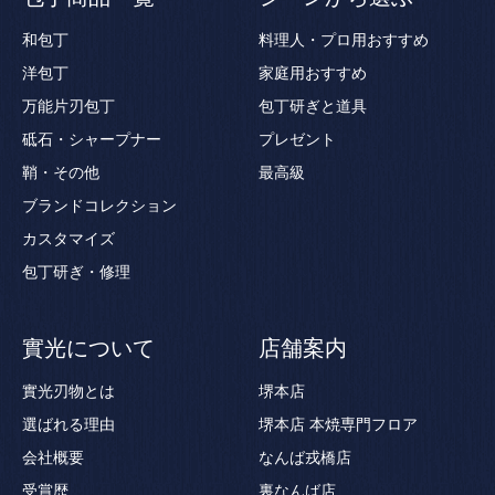
和包丁
料理人・プロ用おすすめ
洋包丁
家庭用おすすめ
万能片刃包丁
包丁研ぎと道具
砥石・シャープナー
プレゼント
鞘・その他
最高級
ブランドコレクション
カスタマイズ
包丁研ぎ・修理
實光について
店舗案内
實光刃物とは
堺本店
選ばれる理由
堺本店 本焼専門フロア
会社概要
なんば戎橋店
受賞歴
裏なんば店