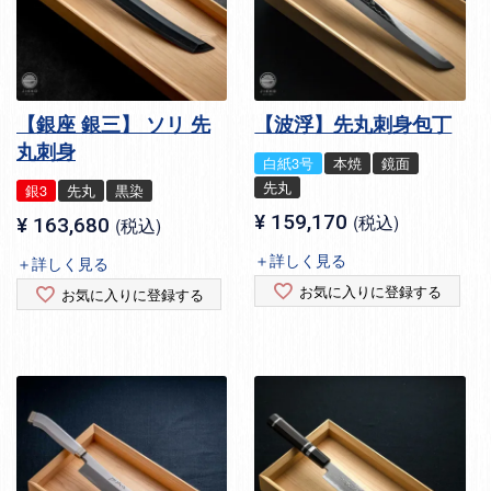
【銀座 銀三】 ソリ 先
【波浮】先丸刺身包丁
丸刺身
白紙3号
本焼
鏡面
先丸
銀3
先丸
黒染
¥
159,170
税込
¥
163,680
税込
＋詳しく見る
＋詳しく見る
お気に入りに登録する
お気に入りに登録する