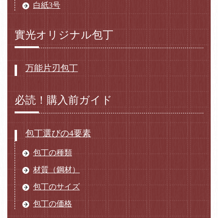
白紙3号
實光オリジナル包丁
万能片刃包丁
必読！購入前ガイド
包丁選びの4要素
包丁の種類
材質（鋼材）
包丁のサイズ
包丁の価格