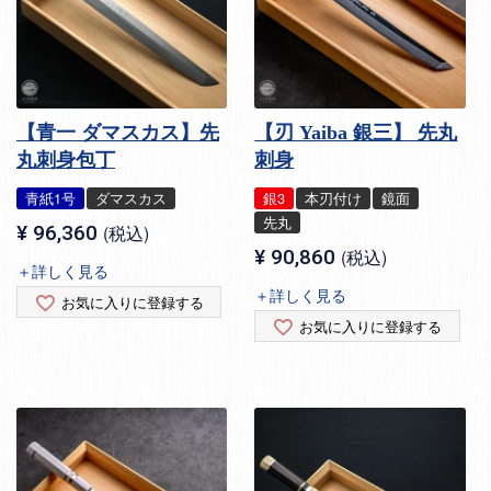
【青一 ダマスカス】先
【刃 Yaiba 銀三】 先丸
丸刺身包丁
刺身
青紙1号
ダマスカス
銀3
本刃付け
鏡面
先丸
¥
96,360
税込
¥
90,860
税込
＋詳しく見る
＋詳しく見る
お気に入りに登録する
お気に入りに登録する