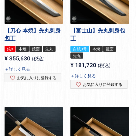
【刀心 本焼】先丸刺身
【富士山】先丸刺身包
包丁
丁
銀3
本焼
鏡面
先丸
白紙3号
本焼
鏡面
先丸
¥
355,630
税込
¥
181,720
税込
＋詳しく見る
＋詳しく見る
お気に入りに登録する
お気に入りに登録する