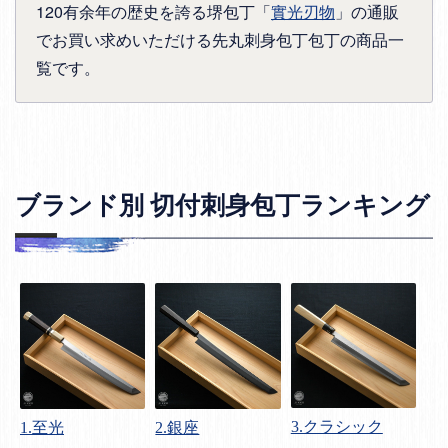
120有余年の歴史を誇る堺包丁「
實光刃物
」の通販
でお買い求めいただける先丸刺身包丁包丁の商品一
覧です。
ブランド別 切付刺身包丁ランキング
3.クラシック
1.至光
2.銀座