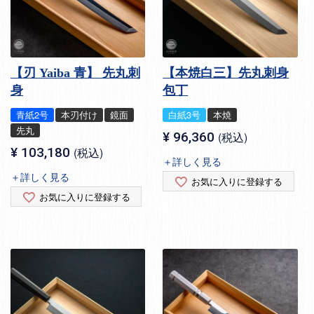
【刃 Yaiba 青】 先丸刺
【本焼白三】先丸刺身
身
包丁
青紙2号
本刃付け
鏡面
白紙3号
本焼
先丸
¥
96,360
税込
¥
103,180
税込
＋詳しく見る
＋詳しく見る
お気に入りに登録する
お気に入りに登録する