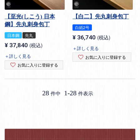
【至光(しこう) 日本
【白二】先丸刺身包丁
鋼】先丸刺身包丁
白紙2号
日本鋼
先丸
¥
36,740
税込
¥
37,840
税込
＋詳しく見る
＋詳しく見る
お気に入りに登録する
お気に入りに登録する
28
1
-
28
件中
件表示