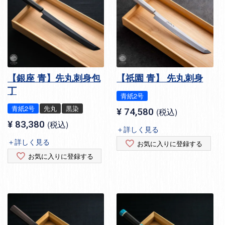
【銀座 青】先丸刺身包
【祇園 青】 先丸刺身
丁
青紙2号
青紙2号
先丸
黒染
¥
74,580
税込
¥
83,380
税込
＋詳しく見る
＋詳しく見る
お気に入りに登録する
お気に入りに登録する