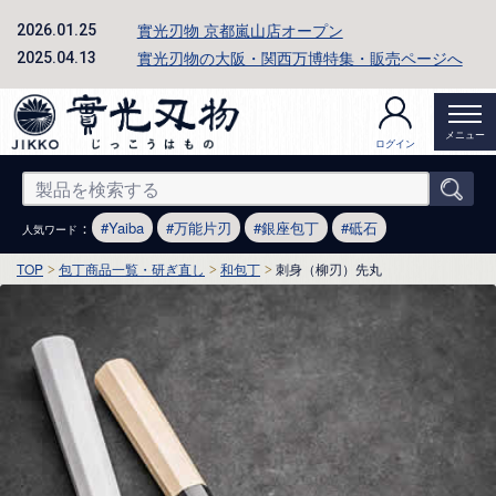
實光刃物 京都嵐山店オープン
2026.01.25
實光刃物の大阪・関西万博特集・販売ページへ
2025.04.13
メニュー
ログイン
：
Yaiba
万能片刃
銀座包丁
砥石
人気ワード
TOP
包丁商品一覧・研ぎ直し
和包丁
刺身（柳刃）先丸