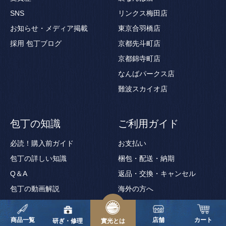
SNS
リンクス梅田店
お知らせ・メディア掲載
東京合羽橋店
採用
包丁ブログ
京都先斗町店
京都錦寺町店
なんばパークス店
難波スカイオ店
包丁の知識
ご利用ガイド
必読！購入前ガイド
お支払い
包丁の詳しい知識
梱包・配送・納期
Q＆A
返品・交換・キャンセル
包丁の動画解説
海外の方へ
包丁用語集
ギフトサービス
商品一覧
店舗
カート
ギフト券の使い方
研ぎ・修理
實光とは