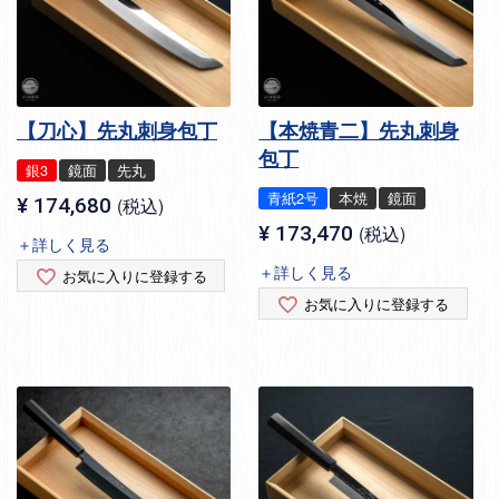
【刀心】先丸刺身包丁
【本焼青二】先丸刺身
包丁
銀3
鏡面
先丸
青紙2号
本焼
鏡面
¥
174,680
税込
¥
173,470
税込
＋詳しく見る
＋詳しく見る
お気に入りに登録する
お気に入りに登録する