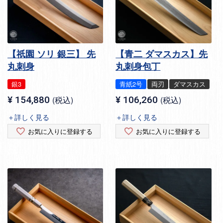
【祇園 ソリ 銀三】 先
【青二 ダマスカス】先
丸刺身
丸刺身包丁
銀3
青紙2号
両刃
ダマスカス
¥
154,880
税込
¥
106,260
税込
＋詳しく見る
＋詳しく見る
お気に入りに登録する
お気に入りに登録する