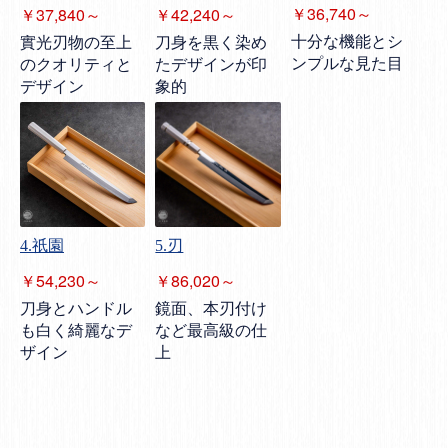
￥36,740～
￥37,840～
￥42,240～
十分な機能とシ
實光刃物の至上
刀身を黒く染め
ンプルな見た目
のクオリティと
たデザインが印
デザイン
象的
4.祇園
5.刃
￥54,230～
￥86,020～
刀身とハンドル
鏡面、本刃付け
も白く綺麗なデ
など最高級の仕
ザイン
上