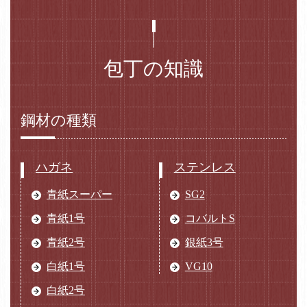
包丁の知識
鋼材の種類
ハガネ
ステンレス
青紙スーパー
SG2
青紙1号
コバルトS
青紙2号
銀紙3号
白紙1号
VG10
白紙2号