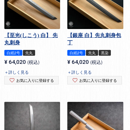
【至光(しこう) 白】 先
【銀座 白】先丸刺身包
丸刺身
丁
白紙2号
先丸
白紙2号
先丸
黒染
¥
64,020
税込
¥
64,020
税込
＋詳しく見る
＋詳しく見る
お気に入りに登録する
お気に入りに登録する