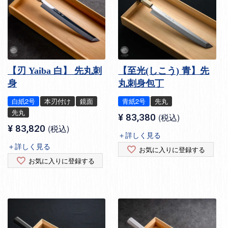
【刃 Yaiba 白】 先丸刺
【至光(しこう) 青】先
身
丸刺身包丁
白紙2号
本刃付け
鏡面
青紙2号
先丸
先丸
¥
83,380
税込
¥
83,820
税込
＋詳しく見る
＋詳しく見る
お気に入りに登録する
お気に入りに登録する