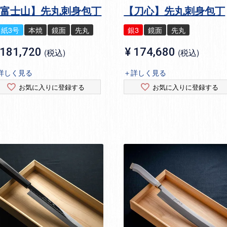
【富士山】先丸刺身包丁
【刀心】先丸刺身包丁
白紙3号
本焼
鏡面
先丸
銀3
鏡面
先丸
181,720
¥
174,680
税込
税込
詳しく見る
＋詳しく見る
お気に入りに登録する
お気に入りに登録する