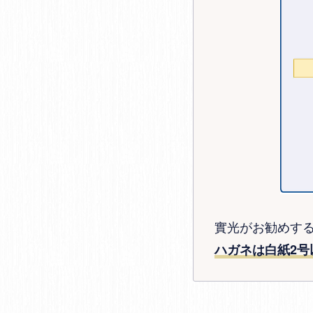
實光がお勧めす
ハガネは白紙2号