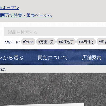
店オープン
関西万博特集・販売ページへ
Yaiba
万能片刃
銀座包丁
本刃付け
研
人気ワード：
ンから選ぶ
實光について
店舗案内
先丸