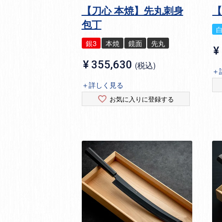
【刀心 本焼】先丸刺身
包丁
銀3
本焼
鏡面
先丸
¥
¥
355,630
税込
＋
＋詳しく見る
お気に入りに登録する