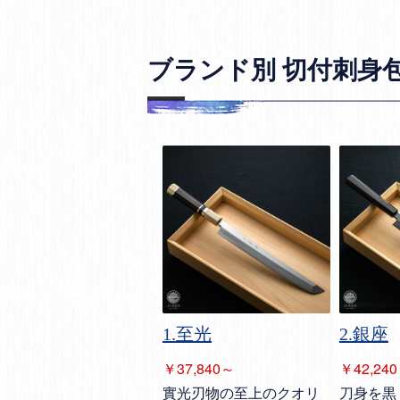
ブランド別 切付刺身
1.至光
2.銀座
￥37,840～
￥42,24
實光刃物の至上のクオリ
刀身を黒