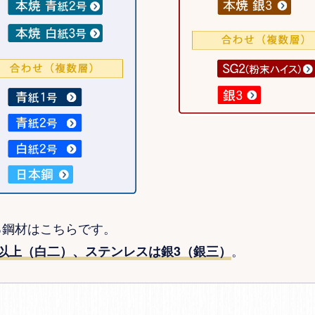
る鋼材はこちらです。
。
以上（白二）、ステンレスは銀3（銀三）