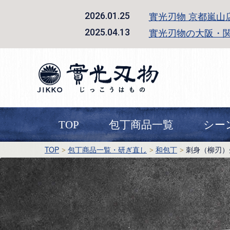
實光刃物 京都嵐山
2026.01.25
實光刃物の大阪・
2025.04.13
TOP
包丁商品一覧
シー
TOP
包丁商品一覧・研ぎ直し
和包丁
刺身（柳刃）