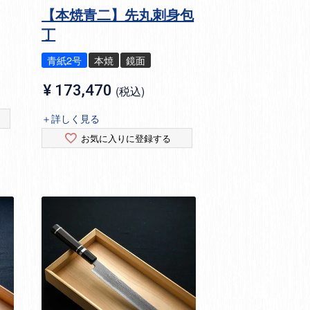
【本焼青二】先丸刺身包
丁
青紙2号
本焼
鏡面
¥
173,470
税込
＋詳しく見る
お気に入りに登録する