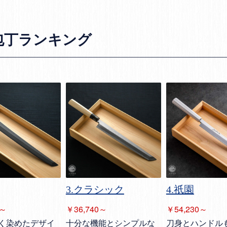
包丁ランキング
3.クラシック
4.祇園
￥36,740～
0～
￥54,230～
十分な機能とシンプルな
く染めたデザイ
刀身とハンドル