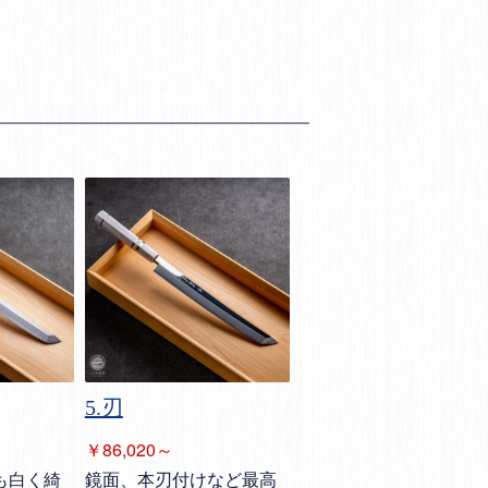
5.刃
￥86,020～
も白く綺
鏡面、本刃付けなど最高