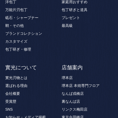
洋包丁
家庭用おすすめ
万能片刃包丁
包丁研ぎと道具
砥石・シャープナー
プレゼント
鞘・その他
最高級
ブランドコレクション
カスタマイズ
包丁研ぎ・修理
實光について
店舗案内
實光刃物とは
堺本店
選ばれる理由
堺本店 本焼専門フロア
会社概要
なんば戎橋店
受賞歴
裏なんば店
SNS
リンクス梅田店
お知らせ・メディア掲載
東京合羽橋店