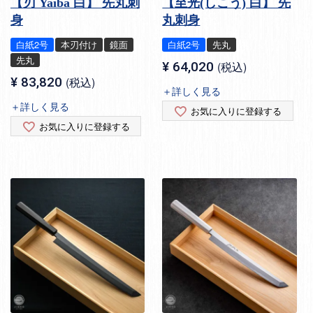
【刃 Yaiba 白】 先丸刺
【至光(しこう) 白】 先
身
丸刺身
白紙2号
本刃付け
鏡面
白紙2号
先丸
先丸
¥
64,020
税込
¥
83,820
税込
＋詳しく見る
＋詳しく見る
お気に入りに登録する
お気に入りに登録する