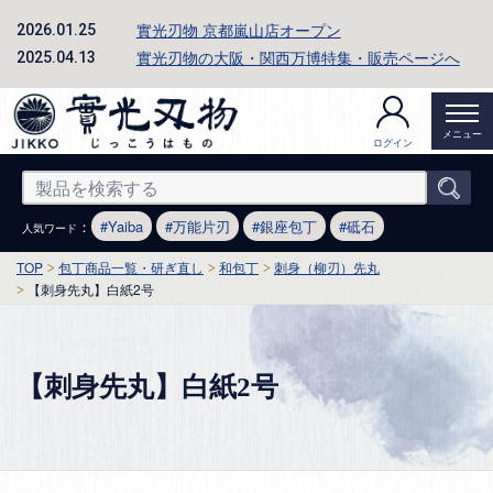
實光刃物 京都嵐山店オープン
2026.01.25
實光刃物の大阪・関西万博特集・販売ページへ
2025.04.13
メニュー
ログイン
：
Yaiba
万能片刃
銀座包丁
砥石
人気ワード
TOP
包丁商品一覧・研ぎ直し
和包丁
刺身（柳刃）先丸
【刺身先丸】白紙2号
【刺身先丸】白紙2号