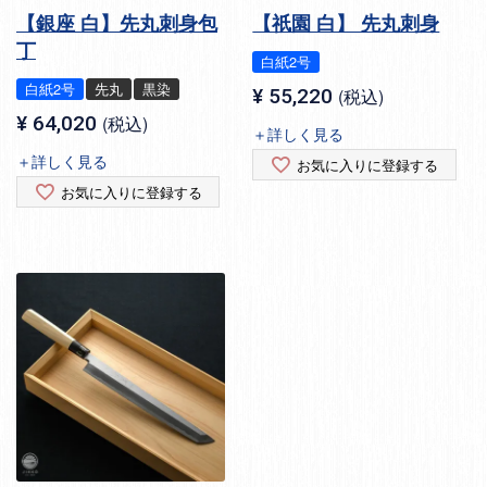
【銀座 白】先丸刺身包
【祇園 白】 先丸刺身
丁
白紙2号
白紙2号
先丸
黒染
¥
55,220
税込
¥
64,020
税込
＋詳しく見る
＋詳しく見る
お気に入りに登録する
お気に入りに登録する