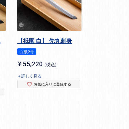
包
【祇園 白】 先丸刺身
白紙2号
¥
55,220
税込
＋詳しく見る
お気に入りに登録する