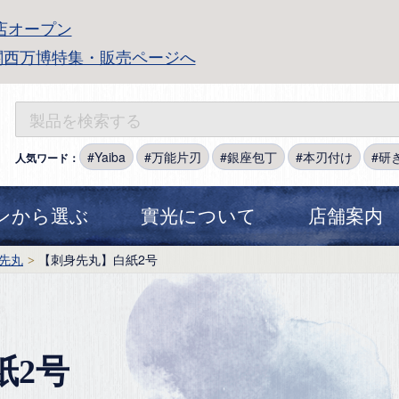
店オープン
関西万博特集・販売ページへ
Yaiba
万能片刃
銀座包丁
本刃付け
研
人気ワード：
ンから選ぶ
實光について
店舗案内
先丸
【刺身先丸】白紙2号
紙2号