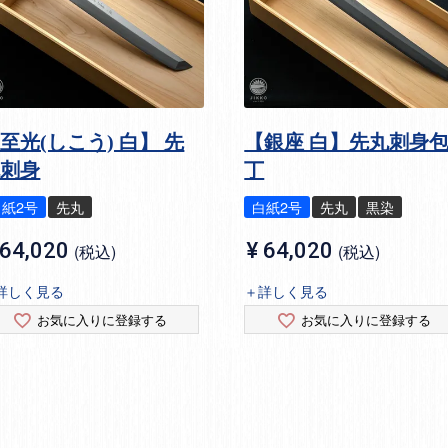
至光(しこう) 白】 先
【銀座 白】先丸刺身
丸刺身
丁
白紙2号
先丸
白紙2号
先丸
黒染
64,020
¥
64,020
税込
税込
詳しく見る
＋詳しく見る
お気に入りに登録する
お気に入りに登録する