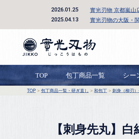
實光刃物 京都嵐山
2026.01.25
實光刃物の大阪・
2025.04.13
TOP
包丁商品一覧
シー
TOP
包丁商品一覧・研ぎ直し
和包丁
刺身（柳刃）
【刺身先丸】白