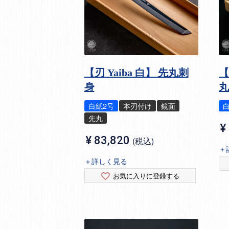
【刃 Yaiba 白】 先丸刺
【
身
白紙2号
本刃付け
鏡面
先丸
¥
¥
83,820
税込
＋
＋詳しく見る
お気に入りに登録する