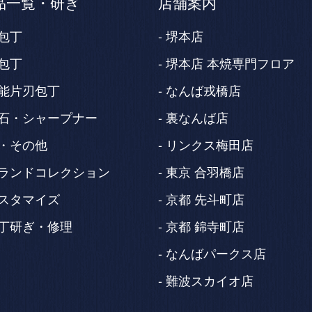
品一覧・研ぎ
店舗案内
包丁
堺本店
包丁
堺本店 本焼専門フロア
能片刃包丁
なんば戎橋店
石・シャープナー
裏なんば店
・その他
リンクス梅田店
ランドコレクション
東京 合羽橋店
スタマイズ
京都 先斗町店
丁研ぎ・修理
京都 錦寺町店
なんばパークス店
難波スカイオ店