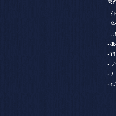
商
和
洋
万
砥
鞘
ブ
カ
包