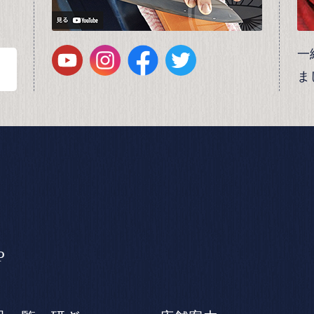
一
ま
P