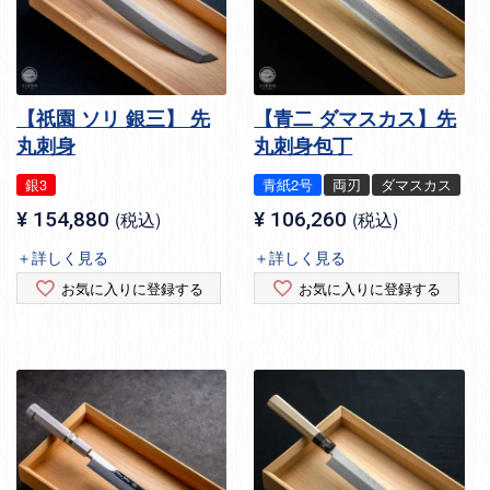
【祇園 ソリ 銀三】 先
【青二 ダマスカス】先
丸刺身
丸刺身包丁
銀3
青紙2号
両刃
ダマスカス
¥
154,880
税込
¥
106,260
税込
＋詳しく見る
＋詳しく見る
お気に入りに登録する
お気に入りに登録する