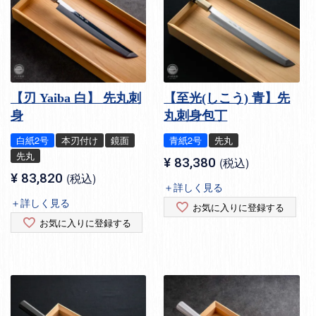
【刃 Yaiba 白】 先丸刺
【至光(しこう) 青】先
身
丸刺身包丁
白紙2号
本刃付け
鏡面
青紙2号
先丸
先丸
¥
83,380
税込
¥
83,820
税込
＋詳しく見る
＋詳しく見る
お気に入りに登録する
お気に入りに登録する