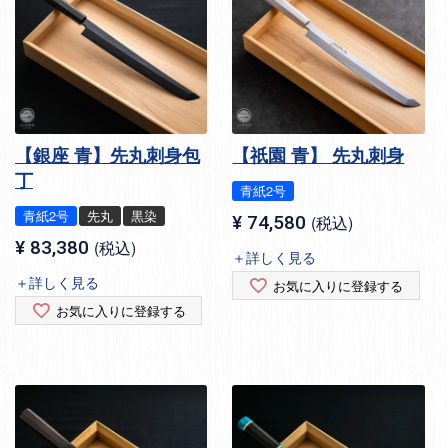
【銀座 青】先丸刺身包
【祇園 青】 先丸刺身
丁
青紙2号
青紙2号
先丸
黒染
¥
74,580
税込
¥
83,380
税込
＋詳しく見る
＋詳しく見る
お気に入りに登録する
お気に入りに登録する