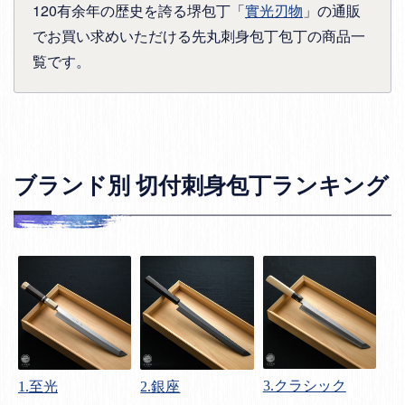
120有余年の歴史を誇る堺包丁「
實光刃物
」の通販
でお買い求めいただける先丸刺身包丁包丁の商品一
覧です。
ブランド別 切付刺身包丁ランキング
3.クラシック
1.至光
2.銀座