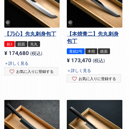
【刀心】先丸刺身包丁
【本焼青二】先丸刺身
包丁
銀3
鏡面
先丸
青紙2号
本焼
鏡面
¥
174,680
税込
¥
173,470
税込
＋詳しく見る
＋詳しく見る
お気に入りに登録する
お気に入りに登録する