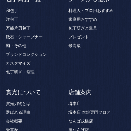
和包丁
料理人・プロ用おすすめ
洋包丁
家庭用おすすめ
万能片刃包丁
包丁研ぎと道具
砥石・シャープナー
プレゼント
鞘・その他
最高級
ブランドコレクション
カスタマイズ
包丁研ぎ・修理
實光について
店舗案内
實光刃物とは
堺本店
選ばれる理由
堺本店 本焼専門フロア
会社概要
なんば戎橋店
受賞歴
裏なんば店