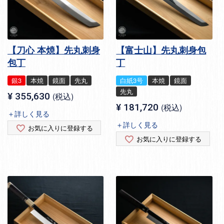
【刀心 本焼】先丸刺身
【富士山】先丸刺身包
包丁
丁
銀3
本焼
鏡面
先丸
白紙3号
本焼
鏡面
先丸
¥
355,630
税込
¥
181,720
税込
＋詳しく見る
＋詳しく見る
お気に入りに登録する
お気に入りに登録する