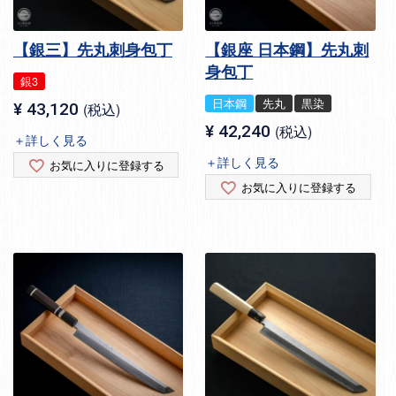
【銀三】先丸刺身包丁
【銀座 日本鋼】先丸刺
身包丁
銀3
日本鋼
先丸
黒染
¥
43,120
税込
¥
42,240
税込
＋詳しく見る
＋詳しく見る
お気に入りに登録する
お気に入りに登録する