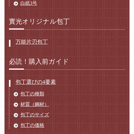
白紙3号
實光オリジナル包丁
万能片刃包丁
必読！購入前ガイド
包丁選びの4要素
包丁の種類
材質（鋼材）
包丁のサイズ
包丁の価格