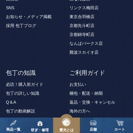
SNS
リンクス梅田店
お知らせ・メディア掲載
東京合羽橋店
採用
包丁ブログ
京都先斗町店
京都錦寺町店
なんばパークス店
難波スカイオ店
包丁の知識
ご利用ガイド
必読！購入前ガイド
お支払い
包丁の詳しい知識
梱包・配送・納期
Q＆A
返品・交換・キャンセル
包丁の動画解説
海外の方へ
包丁用語集
ギフトサービス
商品一覧
店舗
カート
ギフト券の使い方
研ぎ・修理
實光とは