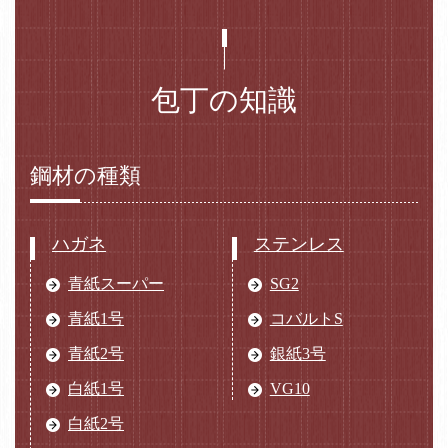
包丁の知識
鋼材の種類
ハガネ
ステンレス
青紙スーパー
SG2
青紙1号
コバルトS
青紙2号
銀紙3号
白紙1号
VG10
白紙2号