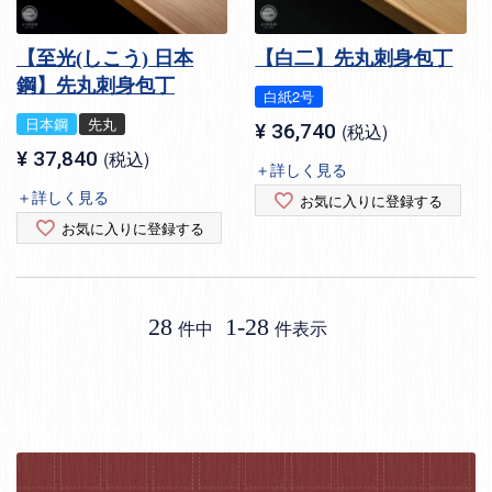
【至光(しこう) 日本
【白二】先丸刺身包丁
鋼】先丸刺身包丁
白紙2号
日本鋼
先丸
¥
36,740
税込
¥
37,840
税込
＋詳しく見る
＋詳しく見る
お気に入りに登録する
お気に入りに登録する
28
1
-
28
件中
件表示