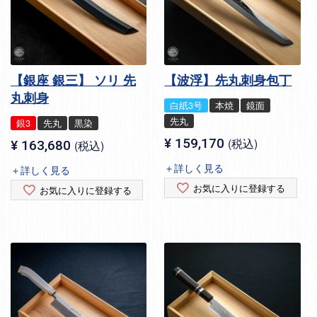
【銀座 銀三】 ソリ 先
【波浮】先丸刺身包丁
丸刺身
白紙3号
本焼
鏡面
先丸
銀3
先丸
黒染
¥
159,170
税込
¥
163,680
税込
＋詳しく見る
＋詳しく見る
お気に入りに登録する
お気に入りに登録する