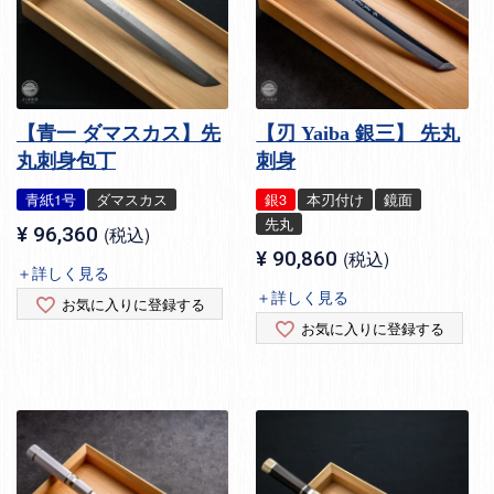
【青一 ダマスカス】先
【刃 Yaiba 銀三】 先丸
丸刺身包丁
刺身
青紙1号
ダマスカス
銀3
本刃付け
鏡面
先丸
¥
96,360
税込
¥
90,860
税込
＋詳しく見る
＋詳しく見る
お気に入りに登録する
お気に入りに登録する