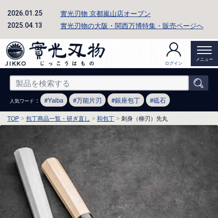
實光刃物 京都嵐山店オープン
2026.01.25
實光刃物の大阪・関西万博特集・販売ページへ
2025.04.13
メニュー
ログイン
：
Yaiba
万能片刃
銀座包丁
砥石
人気ワード
TOP
包丁商品一覧・研ぎ直し
和包丁
刺身（柳刃）先丸