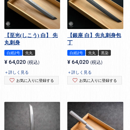
【至光(しこう) 白】 先
【銀座 白】先丸刺身包
丸刺身
丁
白紙2号
先丸
白紙2号
先丸
黒染
¥
64,020
税込
¥
64,020
税込
＋詳しく見る
＋詳しく見る
お気に入りに登録する
お気に入りに登録する