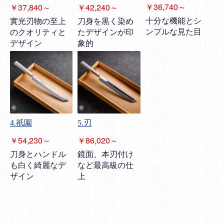
￥36,740～
￥37,840～
￥42,240～
十分な機能とシ
實光刃物の至上
刀身を黒く染め
ンプルな見た目
のクオリティと
たデザインが印
デザイン
象的
4.祇園
5.刃
￥54,230～
￥86,020～
刀身とハンドル
鏡面、本刃付け
も白く綺麗なデ
など最高級の仕
ザイン
上