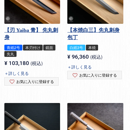
【刃 Yaiba 青】 先丸刺
【本焼白三】先丸刺身
身
包丁
青紙2号
本刃付け
鏡面
白紙3号
本焼
先丸
¥
96,360
税込
¥
103,180
税込
＋詳しく見る
＋詳しく見る
お気に入りに登録する
お気に入りに登録する