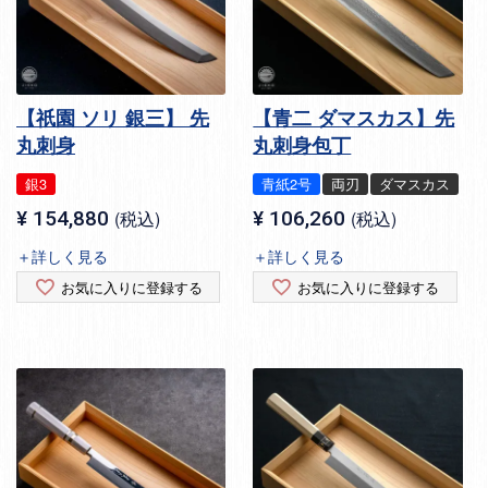
【祇園 ソリ 銀三】 先
【青二 ダマスカス】先
丸刺身
丸刺身包丁
銀3
青紙2号
両刃
ダマスカス
¥
154,880
税込
¥
106,260
税込
＋詳しく見る
＋詳しく見る
お気に入りに登録する
お気に入りに登録する