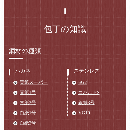
包丁の知識
鋼材の種類
ハガネ
ステンレス
青紙スーパー
SG2
青紙1号
コバルトS
青紙2号
銀紙3号
白紙1号
VG10
白紙2号