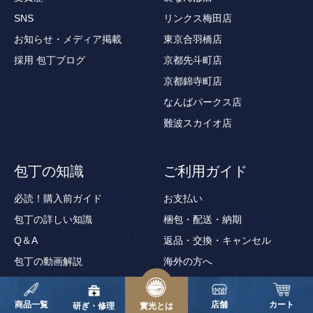
SNS
リンクス梅田店
お知らせ・メディア掲載
東京合羽橋店
採用
包丁ブログ
京都先斗町店
京都錦寺町店
なんばパークス店
難波スカイオ店
包丁の知識
ご利用ガイド
必読！購入前ガイド
お支払い
包丁の詳しい知識
梱包・配送・納期
Q＆A
返品・交換・キャンセル
包丁の動画解説
海外の方へ
包丁用語集
ギフトサービス
商品一覧
店舗
カート
ギフト券の使い方
研ぎ・修理
實光とは