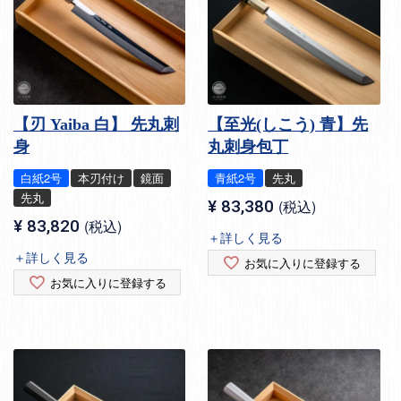
【刃 Yaiba 白】 先丸刺
【至光(しこう) 青】先
身
丸刺身包丁
白紙2号
本刃付け
鏡面
青紙2号
先丸
先丸
¥
83,380
税込
¥
83,820
税込
＋詳しく見る
＋詳しく見る
お気に入りに登録する
お気に入りに登録する