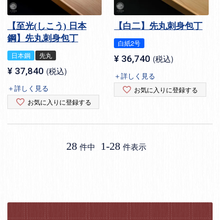
【至光(しこう) 日本
【白二】先丸刺身包丁
鋼】先丸刺身包丁
白紙2号
日本鋼
先丸
¥
36,740
税込
¥
37,840
税込
＋詳しく見る
＋詳しく見る
お気に入りに登録する
お気に入りに登録する
28
1
-
28
件中
件表示