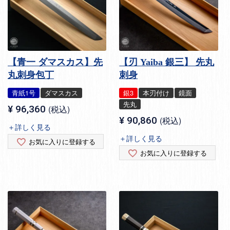
【青一 ダマスカス】先
【刃 Yaiba 銀三】 先丸
丸刺身包丁
刺身
青紙1号
ダマスカス
銀3
本刃付け
鏡面
先丸
¥
96,360
税込
¥
90,860
税込
＋詳しく見る
＋詳しく見る
お気に入りに登録する
お気に入りに登録する