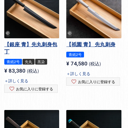
【銀座 青】先丸刺身包
【祇園 青】 先丸刺身
丁
青紙2号
青紙2号
先丸
黒染
¥
74,580
税込
¥
83,380
税込
＋詳しく見る
＋詳しく見る
お気に入りに登録する
お気に入りに登録する