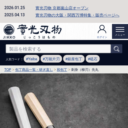
實光刃物 京都嵐山店オープン
2026.01.25
實光刃物の大阪・関西万博特集・販売ページへ
2025.04.13
メニュー
ログイン
：
Yaiba
万能片刃
銀座包丁
砥石
人気ワード
TOP
包丁商品一覧・研ぎ直し
和包丁
刺身（柳刃）先丸