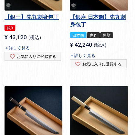
【銀三】先丸刺身包丁
【銀座 日本鋼】先丸刺
身包丁
銀3
日本鋼
先丸
黒染
¥
43,120
税込
¥
42,240
税込
＋詳しく見る
＋詳しく見る
お気に入りに登録する
お気に入りに登録する