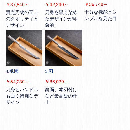
￥36,740～
￥37,840～
￥42,240～
十分な機能とシ
實光刃物の至上
刀身を黒く染め
ンプルな見た目
のクオリティと
たデザインが印
デザイン
象的
4.祇園
5.刃
￥54,230～
￥86,020～
刀身とハンドル
鏡面、本刃付け
も白く綺麗なデ
など最高級の仕
ザイン
上