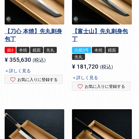
【刀心 本焼】先丸刺身
【富士山】先丸刺身包
包丁
丁
銀3
本焼
鏡面
先丸
白紙3号
本焼
鏡面
先丸
¥
355,630
税込
¥
181,720
税込
＋詳しく見る
＋詳しく見る
お気に入りに登録する
お気に入りに登録する