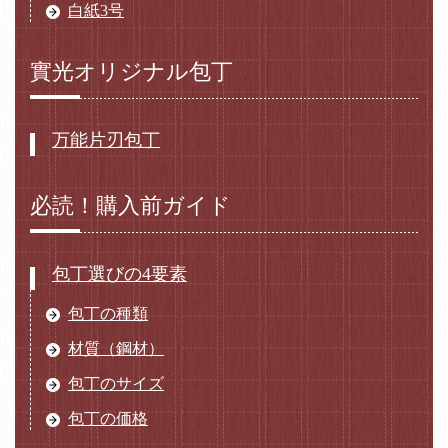
白紙3号
實光オリジナル包丁
万能片刃包丁
必読！購入前ガイド
包丁選びの4要素
包丁の種類
材質（鋼材）
包丁のサイズ
包丁の価格