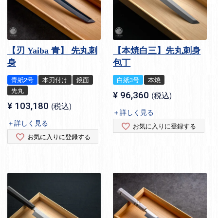
【刃 Yaiba 青】 先丸刺
【本焼白三】先丸刺身
身
包丁
青紙2号
本刃付け
鏡面
白紙3号
本焼
先丸
¥
96,360
税込
¥
103,180
税込
＋詳しく見る
＋詳しく見る
お気に入りに登録する
お気に入りに登録する