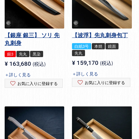
【銀座 銀三】 ソリ 先
【波浮】先丸刺身包丁
丸刺身
白紙3号
本焼
鏡面
先丸
銀3
先丸
黒染
¥
159,170
税込
¥
163,680
税込
＋詳しく見る
＋詳しく見る
お気に入りに登録する
お気に入りに登録する