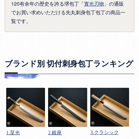
120有余年の歴史を誇る堺包丁「
實光刃物
」の通販
でお買い求めいただける先丸刺身包丁包丁の商品一
覧です。
ブランド別 切付刺身包丁ランキング
3.クラシック
1.至光
2.銀座