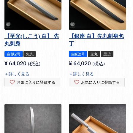
【至光(しこう) 白】 先
【銀座 白】先丸刺身包
丸刺身
丁
白紙2号
先丸
白紙2号
先丸
黒染
¥
64,020
税込
¥
64,020
税込
＋詳しく見る
＋詳しく見る
お気に入りに登録する
お気に入りに登録する