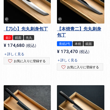
【刀心】先丸刺身包丁
【本焼青二】先丸刺身
包丁
銀3
鏡面
先丸
青紙2号
本焼
鏡面
¥
174,680
税込
¥
173,470
税込
＋詳しく見る
＋詳しく見る
お気に入りに登録する
お気に入りに登録する