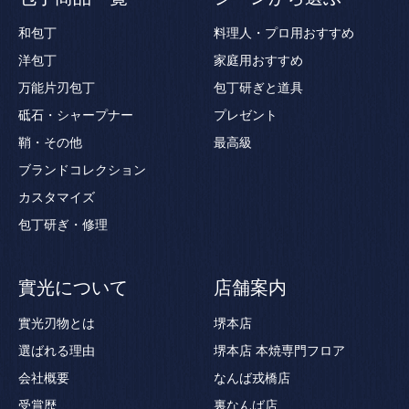
和包丁
料理人・プロ用おすすめ
洋包丁
家庭用おすすめ
万能片刃包丁
包丁研ぎと道具
砥石・シャープナー
プレゼント
鞘・その他
最高級
ブランドコレクション
カスタマイズ
包丁研ぎ・修理
實光について
店舗案内
實光刃物とは
堺本店
選ばれる理由
堺本店 本焼専門フロア
会社概要
なんば戎橋店
受賞歴
裏なんば店