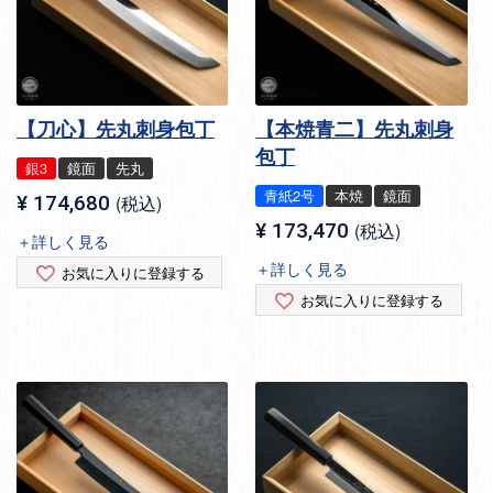
【刀心】先丸刺身包丁
【本焼青二】先丸刺身
包丁
銀3
鏡面
先丸
青紙2号
本焼
鏡面
¥
174,680
税込
¥
173,470
税込
＋詳しく見る
＋詳しく見る
お気に入りに登録する
お気に入りに登録する