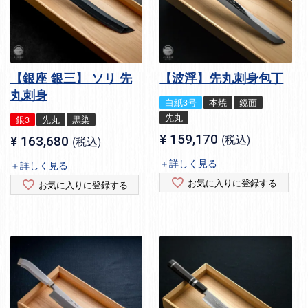
【銀座 銀三】 ソリ 先
【波浮】先丸刺身包丁
丸刺身
白紙3号
本焼
鏡面
先丸
銀3
先丸
黒染
¥
159,170
税込
¥
163,680
税込
＋詳しく見る
＋詳しく見る
お気に入りに登録する
お気に入りに登録する