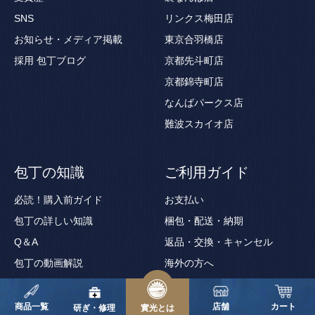
SNS
リンクス梅田店
お知らせ・メディア掲載
東京合羽橋店
採用
包丁ブログ
京都先斗町店
京都錦寺町店
なんばパークス店
難波スカイオ店
包丁の知識
ご利用ガイド
必読！購入前ガイド
お支払い
包丁の詳しい知識
梱包・配送・納期
Q＆A
返品・交換・キャンセル
包丁の動画解説
海外の方へ
包丁用語集
ギフトサービス
商品一覧
店舗
カート
ギフト券の使い方
研ぎ・修理
實光とは