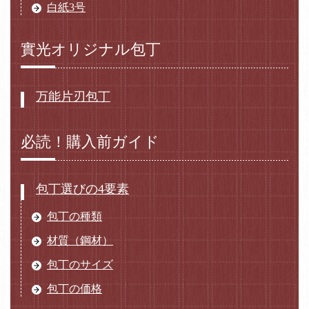
白紙3号
實光オリジナル包丁
万能片刃包丁
必読！購入前ガイド
包丁選びの4要素
包丁の種類
材質（鋼材）
包丁のサイズ
包丁の価格