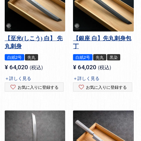
【至光(しこう) 白】 先
【銀座 白】先丸刺身包
丸刺身
丁
白紙2号
先丸
白紙2号
先丸
黒染
¥
64,020
税込
¥
64,020
税込
＋詳しく見る
＋詳しく見る
お気に入りに登録する
お気に入りに登録する