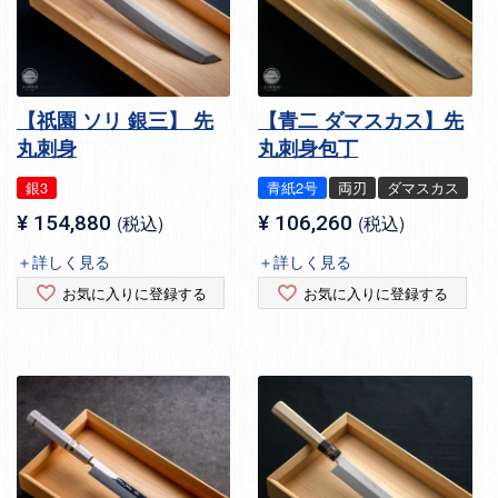
【祇園 ソリ 銀三】 先
【青二 ダマスカス】先
丸刺身
丸刺身包丁
銀3
青紙2号
両刃
ダマスカス
¥
154,880
税込
¥
106,260
税込
＋詳しく見る
＋詳しく見る
お気に入りに登録する
お気に入りに登録する