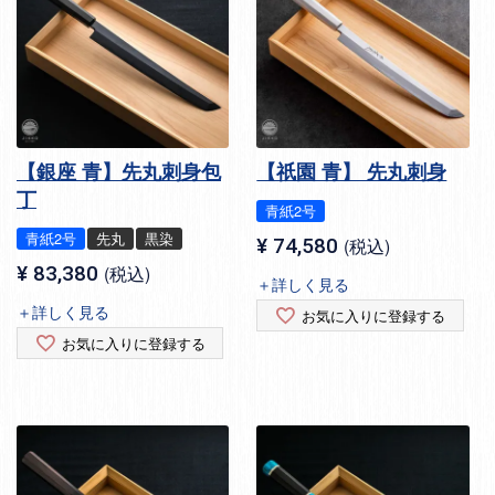
【銀座 青】先丸刺身包
【祇園 青】 先丸刺身
丁
青紙2号
青紙2号
先丸
黒染
¥
74,580
税込
¥
83,380
税込
＋詳しく見る
＋詳しく見る
お気に入りに登録する
お気に入りに登録する