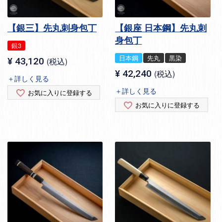
【銀三】先丸刺身包丁
【銀座 日本鋼】先丸刺
身包丁
銀3
日本鋼
先丸
黒染
¥
43,120
税込
¥
42,240
税込
＋詳しく見る
＋詳しく見る
お気に入りに登録する
お気に入りに登録する