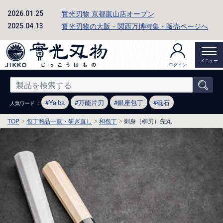
實光刃物 京都嵐山店オープン
2026.01.25
實光刃物の大阪・関西万博特集・販売ページへ
2025.04.13
メニュー
ログイン
：
Yaiba
万能片刃
銀座包丁
砥石
人気ワード
TOP
包丁商品一覧・研ぎ直し
和包丁
刺身（柳刃）先丸