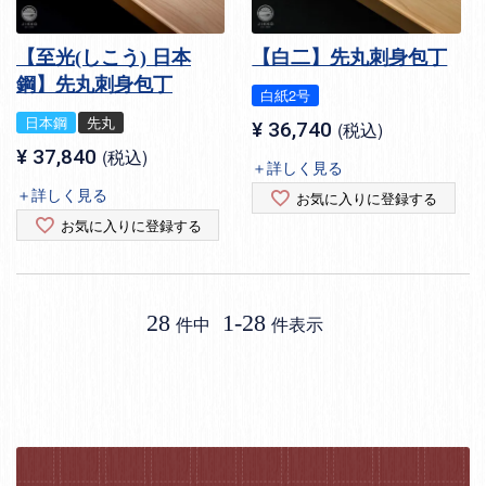
【至光(しこう) 日本
【白二】先丸刺身包丁
鋼】先丸刺身包丁
白紙2号
日本鋼
先丸
¥
36,740
税込
¥
37,840
税込
＋詳しく見る
＋詳しく見る
お気に入りに登録する
お気に入りに登録する
28
1
-
28
件中
件表示