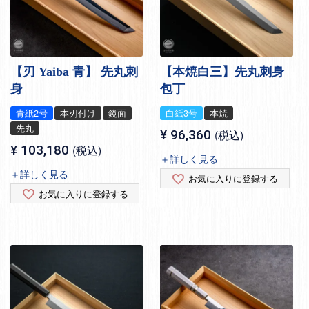
【刃 Yaiba 青】 先丸刺
【本焼白三】先丸刺身
身
包丁
青紙2号
本刃付け
鏡面
白紙3号
本焼
先丸
¥
96,360
税込
¥
103,180
税込
＋詳しく見る
＋詳しく見る
お気に入りに登録する
お気に入りに登録する