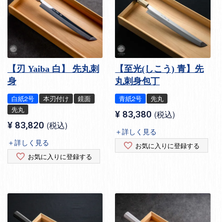
【刃 Yaiba 白】 先丸刺
【至光(しこう) 青】先
身
丸刺身包丁
白紙2号
本刃付け
鏡面
青紙2号
先丸
先丸
¥
83,380
税込
¥
83,820
税込
＋詳しく見る
＋詳しく見る
お気に入りに登録する
お気に入りに登録する