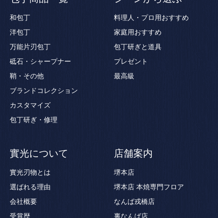
和包丁
料理人・プロ用おすすめ
洋包丁
家庭用おすすめ
万能片刃包丁
包丁研ぎと道具
砥石・シャープナー
プレゼント
鞘・その他
最高級
ブランドコレクション
カスタマイズ
包丁研ぎ・修理
實光について
店舗案内
實光刃物とは
堺本店
選ばれる理由
堺本店 本焼専門フロア
会社概要
なんば戎橋店
受賞歴
裏なんば店