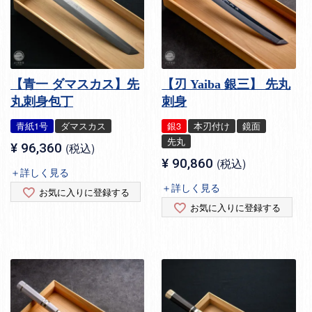
【青一 ダマスカス】先
【刃 Yaiba 銀三】 先丸
丸刺身包丁
刺身
青紙1号
ダマスカス
銀3
本刃付け
鏡面
先丸
¥
96,360
税込
¥
90,860
税込
＋詳しく見る
＋詳しく見る
お気に入りに登録する
お気に入りに登録する