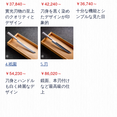
￥36,740～
￥37,840～
￥42,240～
十分な機能とシ
實光刃物の至上
刀身を黒く染め
ンプルな見た目
のクオリティと
たデザインが印
デザイン
象的
4.祇園
5.刃
￥54,230～
￥86,020～
刀身とハンドル
鏡面、本刃付け
も白く綺麗なデ
など最高級の仕
ザイン
上