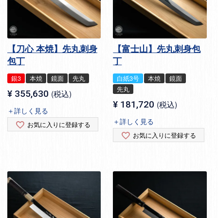
【刀心 本焼】先丸刺身
【富士山】先丸刺身包
包丁
丁
銀3
本焼
鏡面
先丸
白紙3号
本焼
鏡面
先丸
¥
355,630
税込
¥
181,720
税込
＋詳しく見る
＋詳しく見る
お気に入りに登録する
お気に入りに登録する