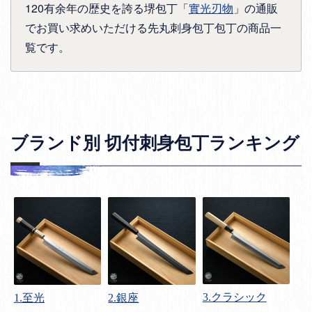
120有余年の歴史を誇る堺包丁「
實光刃物
」の通販
でお買い求めいただける先丸刺身包丁包丁の商品一
覧です。
ブランド別 切付刺身包丁ランキング
3.クラシック
1.至光
2.銀座