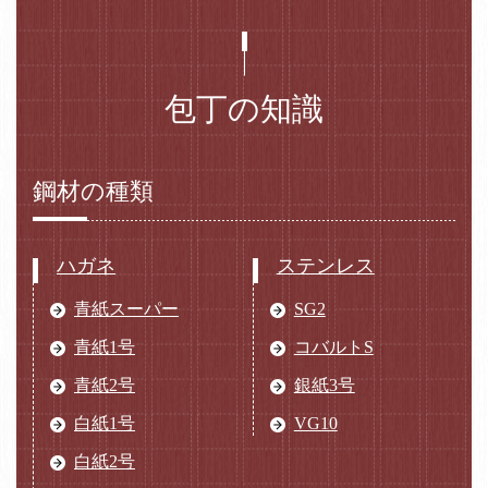
包丁の知識
鋼材の種類
ハガネ
ステンレス
青紙スーパー
SG2
青紙1号
コバルトS
青紙2号
銀紙3号
白紙1号
VG10
白紙2号