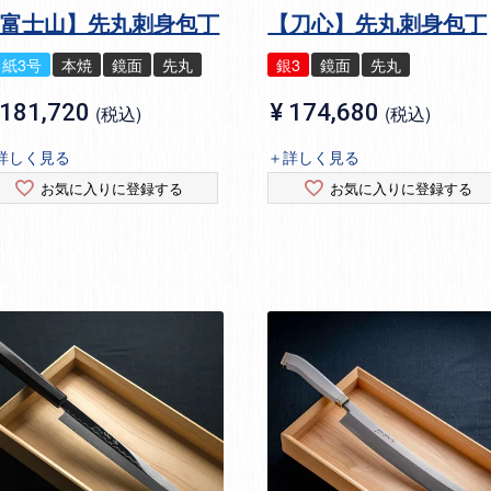
【富士山】先丸刺身包丁
【刀心】先丸刺身包丁
白紙3号
本焼
鏡面
先丸
銀3
鏡面
先丸
181,720
¥
174,680
税込
税込
詳しく見る
＋詳しく見る
お気に入りに登録する
お気に入りに登録する