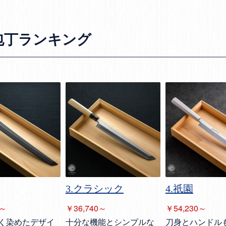
包丁ランキング
3.クラシック
4.祇園
￥36,740～
0～
￥54,230～
十分な機能とシンプルな
く染めたデザイ
刀身とハンドル