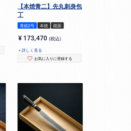
【本焼青二】先丸刺身包
丁
青紙2号
本焼
鏡面
¥
173,470
税込
＋詳しく見る
お気に入りに登録する