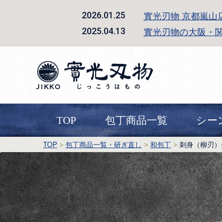
實光刃物 京都嵐山
2026.01.25
實光刃物の大阪・
2025.04.13
TOP
包丁商品一覧
シー
TOP
包丁商品一覧・研ぎ直し
和包丁
刺身（柳刃）