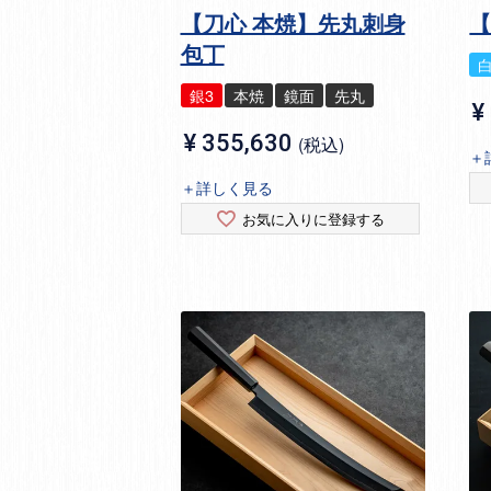
【刀心 本焼】先丸刺身
包丁
銀3
本焼
鏡面
先丸
¥
¥
355,630
税込
＋
＋詳しく見る
お気に入りに登録する