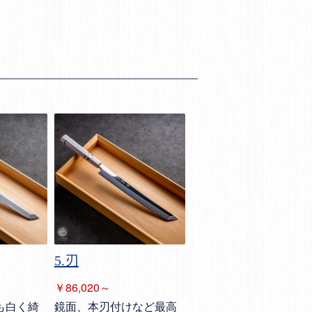
5.刃
￥86,020～
も白く綺
鏡面、本刃付けなど最高