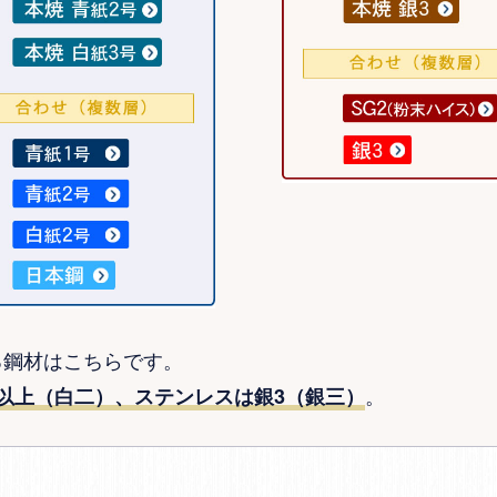
る鋼材はこちらです。
。
以上（白二）、ステンレスは銀3（銀三）