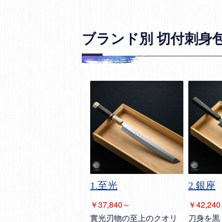
ブランド別 切付刺身
1.至光
2.銀座
￥37,840～
￥42,24
實光刃物の至上のクオリ
刀身を黒