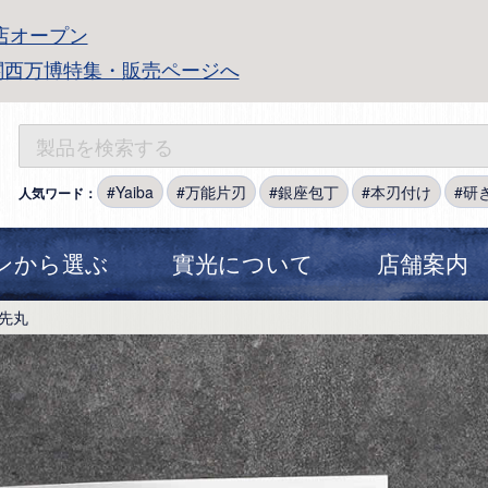
店オープン
関西万博特集・販売ページへ
Yaiba
万能片刃
銀座包丁
本刃付け
研
人気ワード：
ンから選ぶ
實光について
店舗案内
先丸