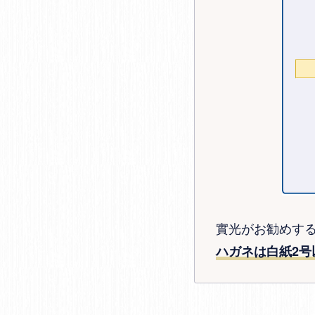
實光がお勧めす
ハガネは白紙2号