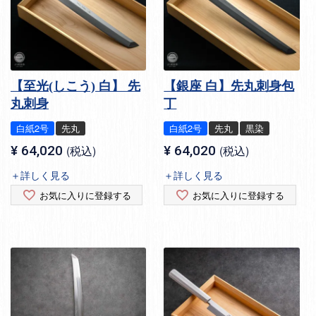
【至光(しこう) 白】 先
【銀座 白】先丸刺身包
丸刺身
丁
白紙2号
先丸
白紙2号
先丸
黒染
¥
64,020
税込
¥
64,020
税込
＋詳しく見る
＋詳しく見る
お気に入りに登録する
お気に入りに登録する