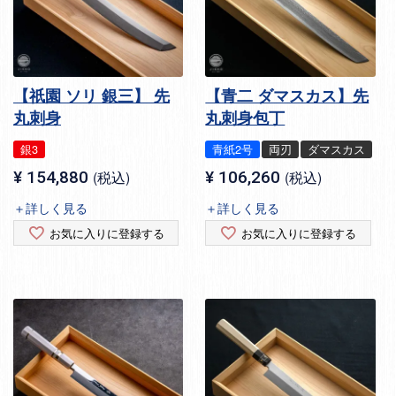
【祇園 ソリ 銀三】 先
【青二 ダマスカス】先
丸刺身
丸刺身包丁
銀3
青紙2号
両刃
ダマスカス
¥
154,880
税込
¥
106,260
税込
＋詳しく見る
＋詳しく見る
お気に入りに登録する
お気に入りに登録する