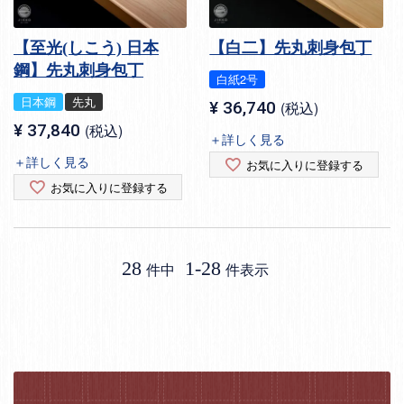
【至光(しこう) 日本
【白二】先丸刺身包丁
鋼】先丸刺身包丁
白紙2号
日本鋼
先丸
¥
36,740
税込
¥
37,840
税込
＋詳しく見る
＋詳しく見る
お気に入りに登録する
お気に入りに登録する
28
1
-
28
件中
件表示