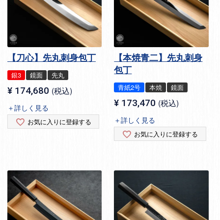
【刀心】先丸刺身包丁
【本焼青二】先丸刺身
包丁
銀3
鏡面
先丸
青紙2号
本焼
鏡面
¥
174,680
税込
¥
173,470
税込
＋詳しく見る
＋詳しく見る
お気に入りに登録する
お気に入りに登録する