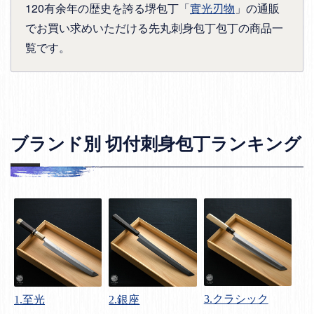
120有余年の歴史を誇る堺包丁「
實光刃物
」の通販
でお買い求めいただける先丸刺身包丁包丁の商品一
覧です。
ブランド別 切付刺身包丁ランキング
3.クラシック
1.至光
2.銀座