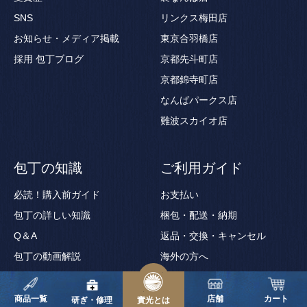
SNS
リンクス梅田店
お知らせ・メディア掲載
東京合羽橋店
採用
包丁ブログ
京都先斗町店
京都錦寺町店
なんばパークス店
難波スカイオ店
包丁の知識
ご利用ガイド
必読！購入前ガイド
お支払い
包丁の詳しい知識
梱包・配送・納期
Q＆A
返品・交換・キャンセル
包丁の動画解説
海外の方へ
包丁用語集
ギフトサービス
商品一覧
店舗
カート
ギフト券の使い方
研ぎ・修理
實光とは