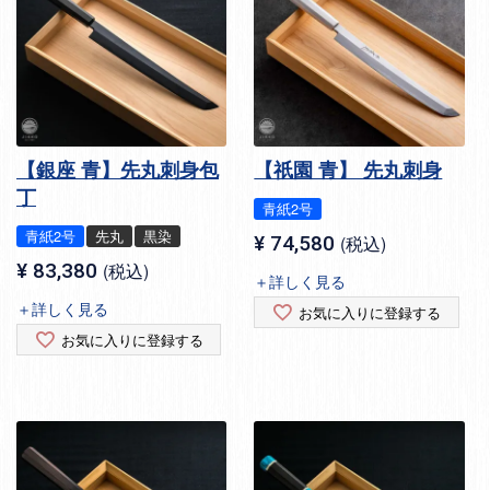
【銀座 青】先丸刺身包
【祇園 青】 先丸刺身
丁
青紙2号
青紙2号
先丸
黒染
¥
74,580
税込
¥
83,380
税込
＋詳しく見る
＋詳しく見る
お気に入りに登録する
お気に入りに登録する