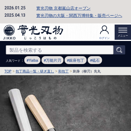
實光刃物 京都嵐山店オープン
2026.01.25
實光刃物の大阪・関西万博特集・販売ページへ
2025.04.13
メニュー
ログイン
：
Yaiba
万能片刃
銀座包丁
砥石
人気ワード
TOP
包丁商品一覧・研ぎ直し
和包丁
刺身（柳刃）先丸