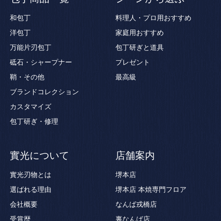
和包丁
料理人・プロ用おすすめ
洋包丁
家庭用おすすめ
万能片刃包丁
包丁研ぎと道具
砥石・シャープナー
プレゼント
鞘・その他
最高級
ブランドコレクション
カスタマイズ
包丁研ぎ・修理
實光について
店舗案内
實光刃物とは
堺本店
選ばれる理由
堺本店 本焼専門フロア
会社概要
なんば戎橋店
受賞歴
裏なんば店