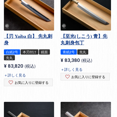
【刃 Yaiba 白】 先丸刺
【至光(しこう) 青】先
身
丸刺身包丁
白紙2号
本刃付け
鏡面
青紙2号
先丸
先丸
¥
83,380
税込
¥
83,820
税込
＋詳しく見る
＋詳しく見る
お気に入りに登録する
お気に入りに登録する