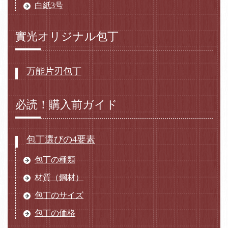
白紙3号
實光オリジナル包丁
万能片刃包丁
必読！購入前ガイド
包丁選びの4要素
包丁の種類
材質（鋼材）
包丁のサイズ
包丁の価格