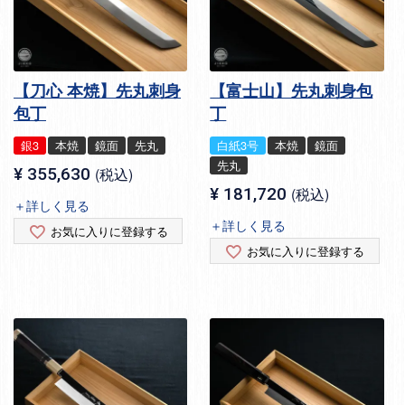
【刀心 本焼】先丸刺身
【富士山】先丸刺身包
包丁
丁
銀3
本焼
鏡面
先丸
白紙3号
本焼
鏡面
先丸
¥
355,630
税込
¥
181,720
税込
＋詳しく見る
＋詳しく見る
お気に入りに登録する
お気に入りに登録する