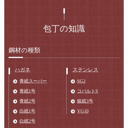
包丁の知識
鋼材の種類
ハガネ
ステンレス
青紙スーパー
SG2
青紙1号
コバルトS
青紙2号
銀紙3号
白紙1号
VG10
白紙2号