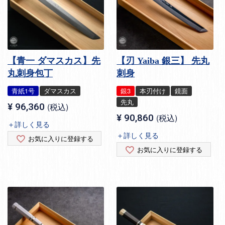
【青一 ダマスカス】先
【刃 Yaiba 銀三】 先丸
丸刺身包丁
刺身
青紙1号
ダマスカス
銀3
本刃付け
鏡面
先丸
¥
96,360
税込
¥
90,860
税込
＋詳しく見る
＋詳しく見る
お気に入りに登録する
お気に入りに登録する