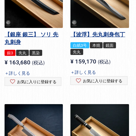
【銀座 銀三】 ソリ 先
【波浮】先丸刺身包丁
丸刺身
白紙3号
本焼
鏡面
先丸
銀3
先丸
黒染
¥
159,170
税込
¥
163,680
税込
＋詳しく見る
＋詳しく見る
お気に入りに登録する
お気に入りに登録する