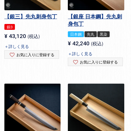
【銀三】先丸刺身包丁
【銀座 日本鋼】先丸刺
身包丁
銀3
日本鋼
先丸
黒染
¥
43,120
税込
¥
42,240
税込
＋詳しく見る
＋詳しく見る
お気に入りに登録する
お気に入りに登録する