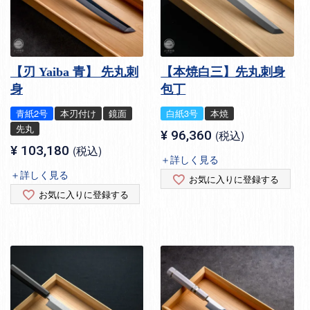
【刃 Yaiba 青】 先丸刺
【本焼白三】先丸刺身
身
包丁
青紙2号
本刃付け
鏡面
白紙3号
本焼
先丸
¥
96,360
税込
¥
103,180
税込
＋詳しく見る
＋詳しく見る
お気に入りに登録する
お気に入りに登録する