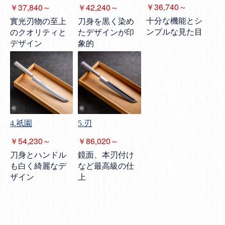
￥36,740～
￥37,840～
￥42,240～
十分な機能とシ
實光刃物の至上
刀身を黒く染め
ンプルな見た目
のクオリティと
たデザインが印
デザイン
象的
4.祇園
5.刃
￥54,230～
￥86,020～
刀身とハンドル
鏡面、本刃付け
も白く綺麗なデ
など最高級の仕
ザイン
上