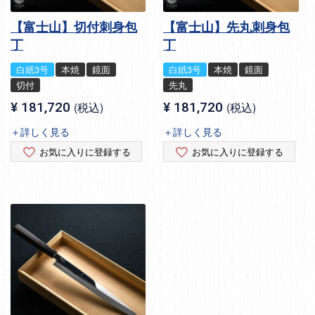
【富士山】切付刺身包
【富士山】先丸刺身包
丁
丁
白紙3号
本焼
鏡面
白紙3号
本焼
鏡面
切付
先丸
¥
181,720
税込
¥
181,720
税込
＋詳しく見る
＋詳しく見る
お気に入りに登録する
お気に入りに登録する