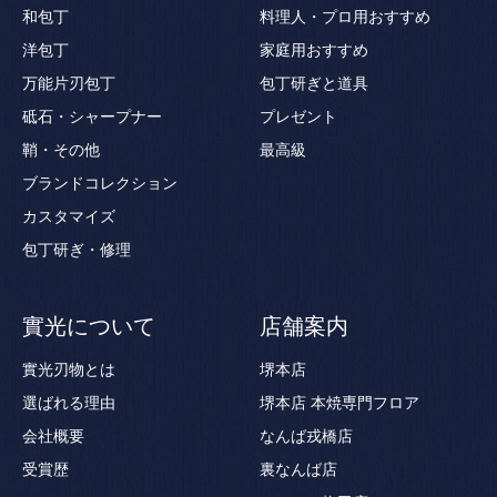
和包丁
料理人・プロ用おすすめ
洋包丁
家庭用おすすめ
万能片刃包丁
包丁研ぎと道具
砥石・シャープナー
プレゼント
鞘・その他
最高級
ブランドコレクション
カスタマイズ
包丁研ぎ・修理
實光について
店舗案内
實光刃物とは
堺本店
選ばれる理由
堺本店 本焼専門フロア
会社概要
なんば戎橋店
受賞歴
裏なんば店