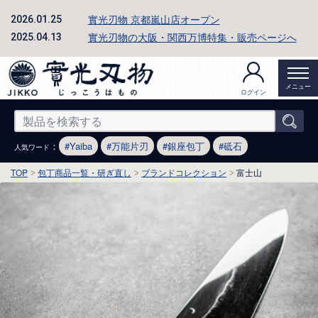
實光刃物 京都嵐山店オープン
2026.01.25
實光刃物の大阪・関西万博特集・販売ページへ
2025.04.13
メニュー
ログイン
：
Yaiba
万能片刃
銀座包丁
砥石
人気ワード
TOP
包丁商品一覧・研ぎ直し
ブランドコレクション
富士山