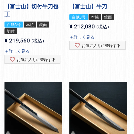
【富士山】切付牛刀包
【富士山】牛刀
丁
白紙3号
本焼
鏡面
白紙3号
本焼
鏡面
¥
212,080
税込
切付
＋詳しく見る
¥
219,560
税込
お気に入りに登録する
＋詳しく見る
お気に入りに登録する