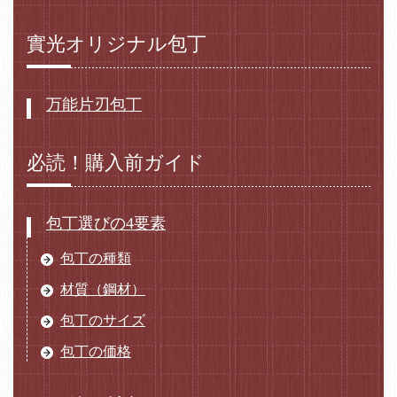
實光オリジナル包丁
万能片刃包丁
必読！購入前ガイド
包丁選びの4要素
包丁の種類
材質（鋼材）
包丁のサイズ
包丁の価格