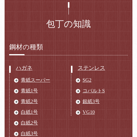
包丁の知識
鋼材の種類
ハガネ
ステンレス
青紙スーパー
SG2
青紙1号
コバルトS
青紙2号
銀紙3号
白紙1号
VG10
白紙2号
白紙3号