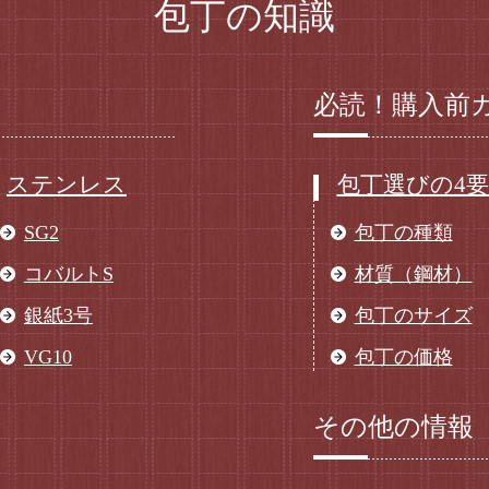
包丁の知識
必読！購入前
ステンレス
包丁選びの4
SG2
包丁の種類
コバルトS
材質（鋼材）
銀紙3号
包丁のサイズ
VG10
包丁の価格
その他の情報