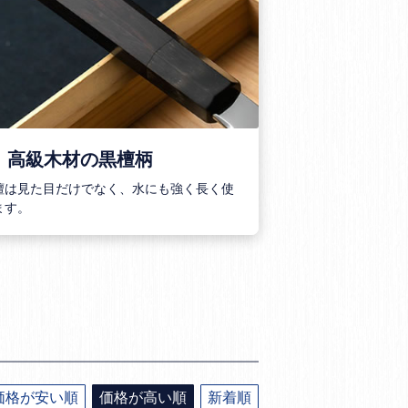
．高級木材の黒檀柄
檀は見た目だけでなく、水にも強く長く使
ます。
価格が安い順
価格が高い順
新着順