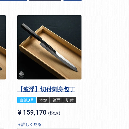
【波浮】切付刺身包丁
白紙3号
本焼
鏡面
切付
¥
159,170
税込
＋詳しく見る