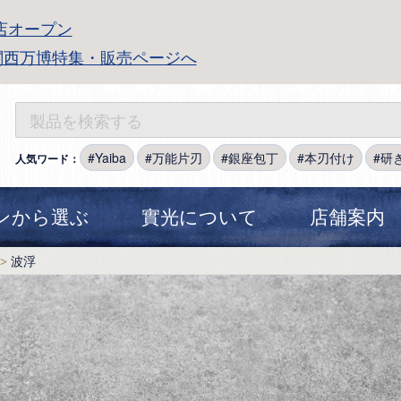
店オープン
関西万博特集・販売ページへ
Yaiba
万能片刃
銀座包丁
本刃付け
研
人気ワード：
ンから選ぶ
實光について
店舗案内
波浮