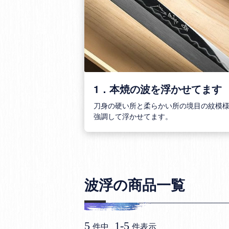
1．本焼の波を浮かせてます
刀身の硬い所と柔らかい所の境目の紋模
強調して浮かせてます。
波浮の商品一覧
5
1
-
5
件中
件表示