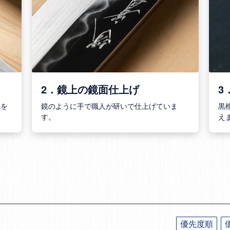
2．鏡上の鏡面仕上げ
3
様を
鏡のように手で職人が研いで仕上げていま
黒
す。
え
優先度順