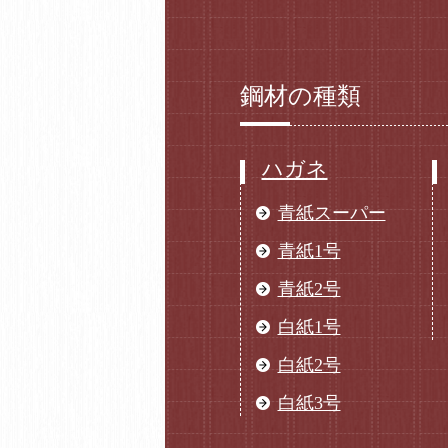
鋼材の種類
ハガネ
青紙スーパー
青紙1号
青紙2号
白紙1号
白紙2号
白紙3号