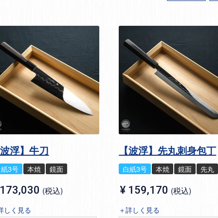
【波浮】牛刀
【波浮】先丸刺身包丁
白紙3号
本焼
鏡面
白紙3号
本焼
鏡面
先丸
173,030
¥
159,170
税込
税込
詳しく見る
＋詳しく見る