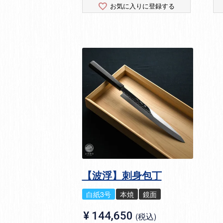
お気に入りに登録する
【波浮】刺身包丁
白紙3号
本焼
鏡面
¥
144,650
税込