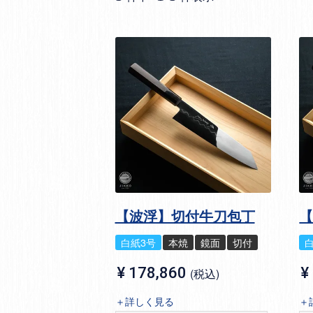
【波浮】切付牛刀包丁
白紙3号
本焼
鏡面
切付
¥
178,860
¥
税込
＋詳しく見る
＋