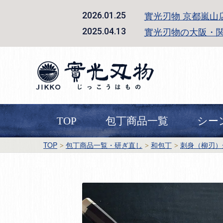
實光刃物 京都嵐山
2026.01.25
實光刃物の大阪・
2025.04.13
TOP
包丁商品一覧
シー
TOP
包丁商品一覧・研ぎ直し
和包丁
刺身（柳刃）