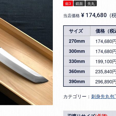
銀3
鏡面
先丸
¥
174,680
当店価格
サイズ
価格（税
270mm
174,68
300mm
174,68
330mm
199,100
360mm
235,840
390mm
296,890
カテゴリー：
刺身先丸包