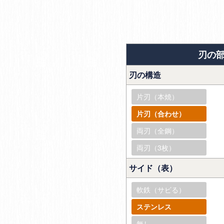
刃の
刃の構造
片刃（本焼）
片刃（合わせ）
両刃（全鋼）
両刃（3枚）
サイド（表）
軟鉄（サビる）
ステンレス
無し