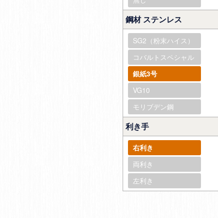
鋼材 ステンレス
SG2（粉末ハイス）
コバルトスペシャル
銀紙3号
VG10
モリブデン鋼
利き手
右利き
両利き
左利き