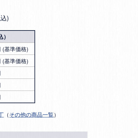
税込
込）
0円 (基準価格)
0円 (基準価格)
円
円
円
丁
（
その他の商品一覧
）