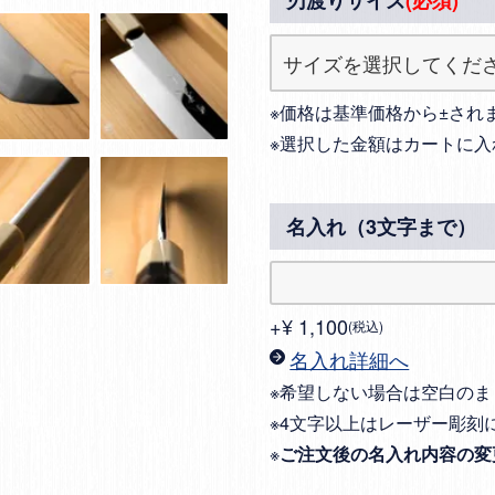
刃渡りサイズ
(必須)
※価格は基準価格から±され
※選択した金額はカートに入
名入れ（3文字まで）
+
¥
1,100
税込
名入れ詳細へ
※希望しない場合は空白のま
※4文字以上はレーザー彫刻
※
ご注文後の名入れ内容の変