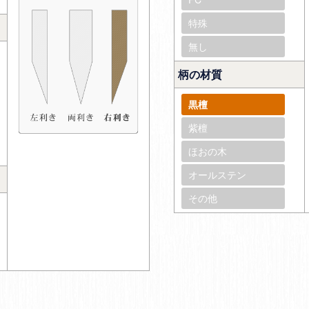
特殊
無し
柄の材質
黒檀
紫檀
ほおの木
オールステン
その他