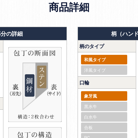
商品詳細
部分の詳細
柄（ハン
柄のタイプ
和風タイプ
洋風タイプ
口輪
象牙風
黒水牛
白水牛
合板
PC