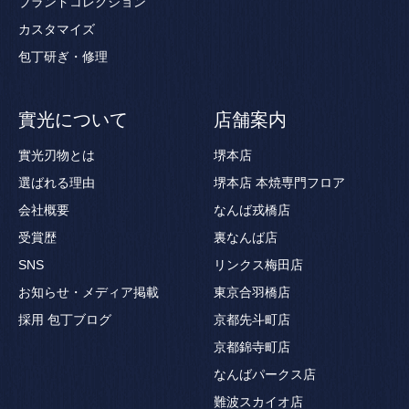
ブランドコレクション
カスタマイズ
包丁研ぎ・修理
實光について
店舗案内
實光刃物とは
堺本店
選ばれる理由
堺本店 本焼専門フロア
会社概要
なんば戎橋店
受賞歴
裏なんば店
SNS
リンクス梅田店
お知らせ・メディア掲載
東京合羽橋店
採用
包丁ブログ
京都先斗町店
京都錦寺町店
なんばパークス店
難波スカイオ店