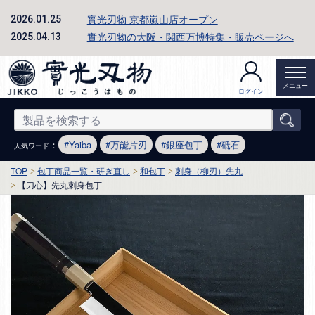
實光刃物 京都嵐山店オープン
2026.01.25
實光刃物の大阪・関西万博特集・販売ページへ
2025.04.13
メニュー
ログイン
：
Yaiba
万能片刃
銀座包丁
砥石
人気ワード
TOP
包丁商品一覧・研ぎ直し
和包丁
刺身（柳刃）先丸
【刀心】先丸刺身包丁