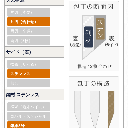
片刃（本焼）
片刃（合わせ）
両刃（全鋼）
両刃（3枚）
サイド（表）
軟鉄（サビる）
ステンレス
無し
鋼材 ステンレス
SG2（粉末ハイス）
コバルトスペシャル
銀紙3号