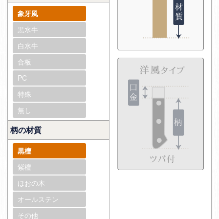
象牙風
黒水牛
白水牛
合板
PC
特殊
無し
柄の材質
黒檀
紫檀
ほおの木
オールステン
その他