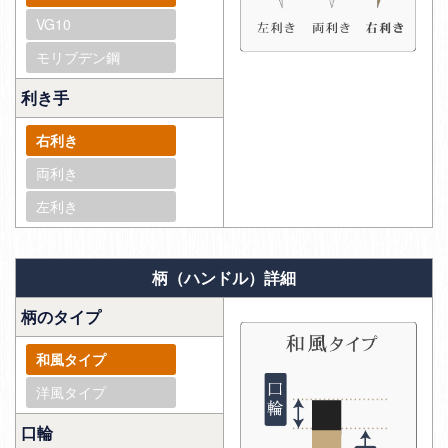
VG10
モリブデン鋼
利き手
右利き
両利き
左利き
柄（ハンドル）詳細
柄のタイプ
和風タイプ
洋風タイプ
口輪