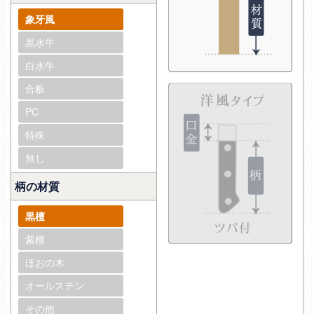
象牙風
黒水牛
白水牛
合板
PC
特殊
無し
柄の材質
黒檀
紫檀
ほおの木
オールステン
その他