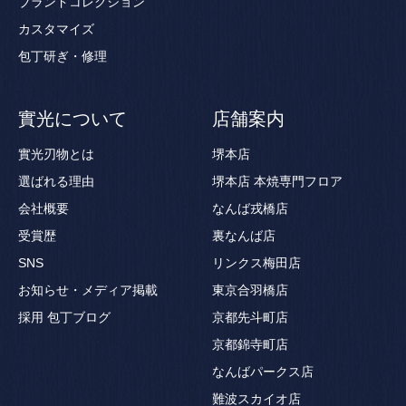
ブランドコレクション
カスタマイズ
包丁研ぎ・修理
實光について
店舗案内
實光刃物とは
堺本店
選ばれる理由
堺本店 本焼専門フロア
会社概要
なんば戎橋店
受賞歴
裏なんば店
SNS
リンクス梅田店
お知らせ・メディア掲載
東京合羽橋店
採用
包丁ブログ
京都先斗町店
京都錦寺町店
なんばパークス店
難波スカイオ店