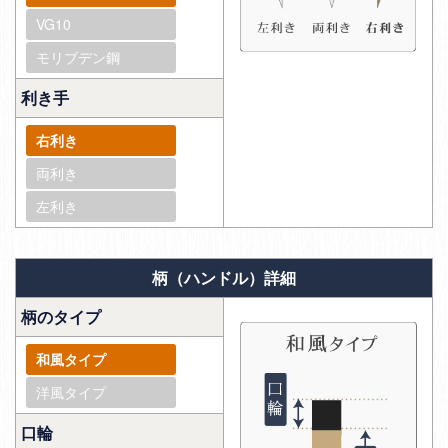
VG10
モリブデン鋼
利き手
右利き
両利き
左利き
柄（ハンドル）詳細
柄のタイプ
和風タイプ
洋風タイプ
口輪