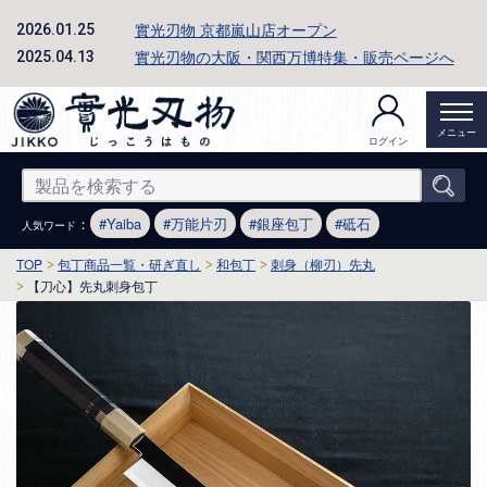
實光刃物 京都嵐山店オープン
2026.01.25
實光刃物の大阪・関西万博特集・販売ページへ
2025.04.13
メニュー
ログイン
：
Yaiba
万能片刃
銀座包丁
砥石
人気ワード
TOP
包丁商品一覧・研ぎ直し
和包丁
刺身（柳刃）先丸
【刀心】先丸刺身包丁