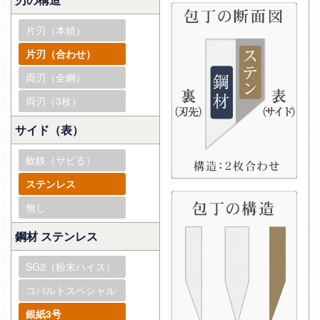
片刃（本焼）
片刃（合わせ）
両刃（全鋼）
両刃（3枚）
サイド（表）
軟鉄（サビる）
ステンレス
無し
鋼材 ステンレス
SG2（粉末ハイス）
コバルトスペシャル
銀紙3号