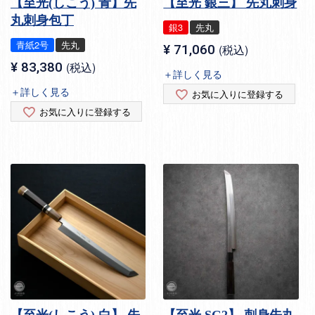
【至光(しこう) 青】先
【至光 銀三】 先丸刺身
丸刺身包丁
銀3
先丸
青紙2号
先丸
¥
71,060
税込
¥
83,380
税込
＋詳しく見る
＋詳しく見る
お気に入りに登録する
お気に入りに登録する
【至光(しこう) 白】 先
【至光 SG2】 刺身先丸