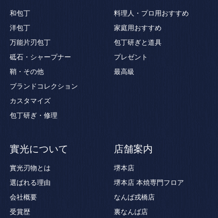
和包丁
料理人・プロ用おすすめ
洋包丁
家庭用おすすめ
万能片刃包丁
包丁研ぎと道具
砥石・シャープナー
プレゼント
鞘・その他
最高級
ブランドコレクション
カスタマイズ
包丁研ぎ・修理
實光について
店舗案内
實光刃物とは
堺本店
選ばれる理由
堺本店 本焼専門フロア
会社概要
なんば戎橋店
受賞歴
裏なんば店