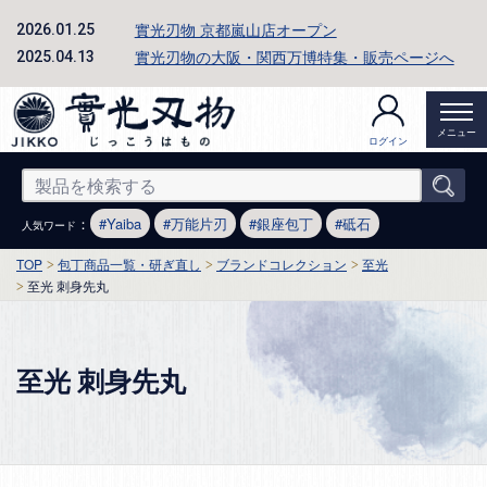
實光刃物 京都嵐山店オープン
2026.01.25
實光刃物の大阪・関西万博特集・販売ページへ
2025.04.13
メニュー
ログイン
：
Yaiba
万能片刃
銀座包丁
砥石
人気ワード
TOP
包丁商品一覧・研ぎ直し
ブランドコレクション
至光
至光 刺身先丸
至光 刺身先丸