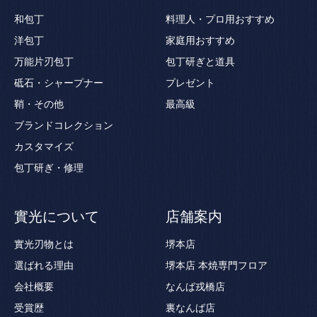
和包丁
料理人・プロ用おすすめ
洋包丁
家庭用おすすめ
万能片刃包丁
包丁研ぎと道具
砥石・シャープナー
プレゼント
鞘・その他
最高級
ブランドコレクション
カスタマイズ
包丁研ぎ・修理
實光について
店舗案内
實光刃物とは
堺本店
選ばれる理由
堺本店 本焼専門フロア
会社概要
なんば戎橋店
受賞歴
裏なんば店