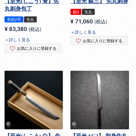
【至光(しこう) 青】先
【至光 銀三】 先丸刺身
丸刺身包丁
銀3
先丸
青紙2号
先丸
¥
71,060
税込
¥
83,380
税込
＋詳しく見る
＋詳しく見る
お気に入りに登録する
お気に入りに登録する
【至光(しこう) 白】 先
【至光 SG2】 刺身先丸