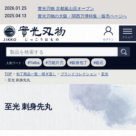
實光刃物 京都嵐山店オープン
2026.01.25
實光刃物の大阪・関西万博特集・販売ページへ
2025.04.13
メニュー
ログイン
：
Yaiba
万能片刃
銀座包丁
砥石
人気ワード
TOP
包丁商品一覧・研ぎ直し
ブランドコレクション
至光
至光 刺身先丸
至光 刺身先丸