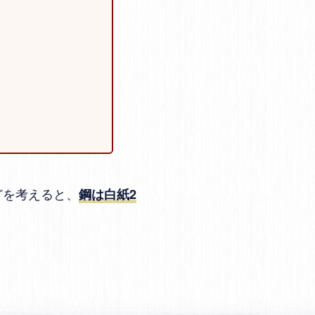
どを考えると、
鋼は白紙2