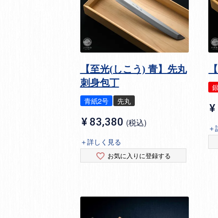
【至光(しこう) 青】先丸
【
刺身包丁
銀
青紙2号
先丸
¥
¥
83,380
税込
＋
＋詳しく見る
お気に入りに登録する