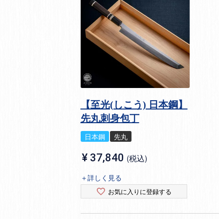
【至光(しこう) 日本鋼】
先丸刺身包丁
日本鋼
先丸
¥
37,840
税込
＋詳しく見る
お気に入りに登録する