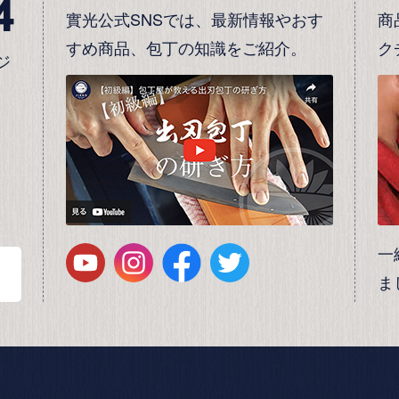
4
實光公式SNSでは、最新情報やおす
商
すめ商品、包丁の知識をご紹介。
ク
ジ
一
ま