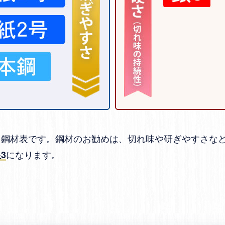
る鋼材表です。鋼材のお勧めは、切れ味や研ぎやすさな
になります。
3