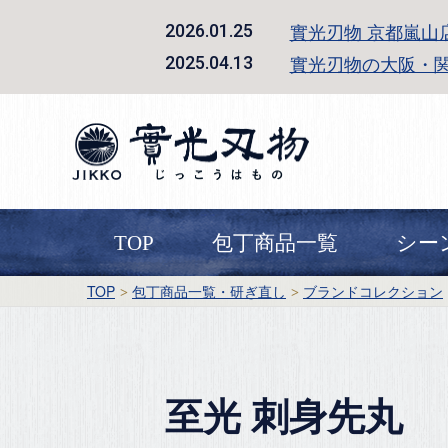
實光刃物 京都嵐山
2026.01.25
實光刃物の大阪・
2025.04.13
TOP
包丁商品一覧
シー
TOP
包丁商品一覧・研ぎ直し
ブランドコレクション
至光 刺身先丸