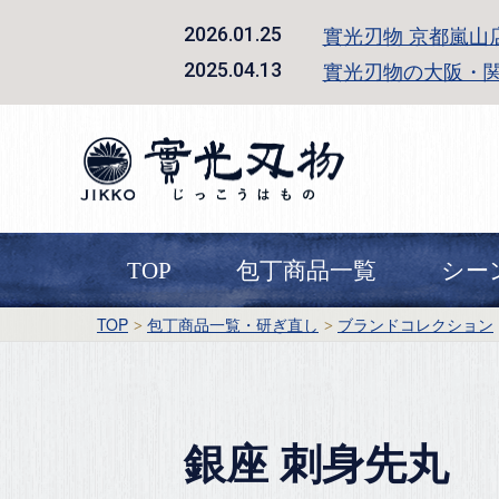
實光刃物 京都嵐山
2026.01.25
實光刃物の大阪・
2025.04.13
TOP
包丁商品一覧
シー
TOP
包丁商品一覧・研ぎ直し
ブランドコレクション
銀座 刺身先丸