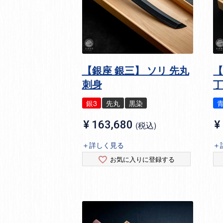
【銀座 銀三】 ソリ 先丸
【
刺身
銀3
先丸
黒染
¥
163,680
¥
税込
＋詳しく見る
＋
お気に入りに登録する