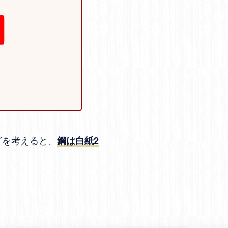
どを考えると、
鋼は白紙2