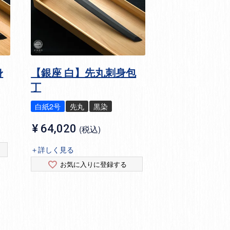
身
【銀座 白】先丸刺身包
丁
白紙2号
先丸
黒染
¥
64,020
税込
＋詳しく見る
お気に入りに登録する