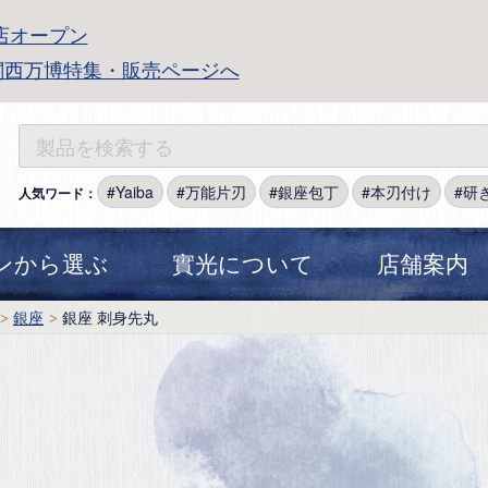
店オープン
関西万博特集・販売ページへ
Yaiba
万能片刃
銀座包丁
本刃付け
研
人気ワード：
ンから選ぶ
實光について
店舗案内
銀座
銀座 刺身先丸