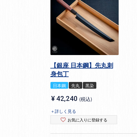
【銀座 日本鋼】先丸刺
身包丁
日本鋼
先丸
黒染
¥
42,240
税込
＋詳しく見る
お気に入りに登録する