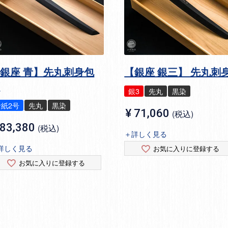
銀座 青】先丸刺身包
【銀座 銀三】 先丸刺
丁
銀3
先丸
黒染
青紙2号
先丸
黒染
¥
71,060
税込
83,380
税込
＋詳しく見る
詳しく見る
お気に入りに登録する
お気に入りに登録する