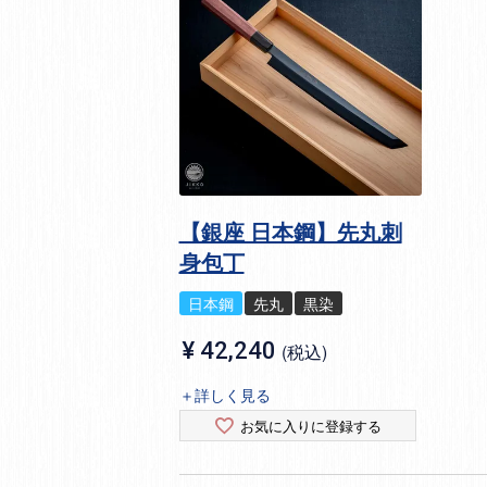
【銀座 日本鋼】先丸刺
身包丁
日本鋼
先丸
黒染
¥
42,240
税込
＋詳しく見る
お気に入りに登録する