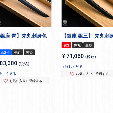
銀座 青】先丸刺身包
【銀座 銀三】 先丸刺
丁
銀3
先丸
黒染
青紙2号
先丸
黒染
¥
71,060
税込
83,380
税込
＋詳しく見る
詳しく見る
お気に入りに登録する
お気に入りに登録する