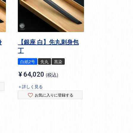
身
【銀座 白】先丸刺身包
丁
白紙2号
先丸
黒染
¥
64,020
税込
＋詳しく見る
お気に入りに登録する