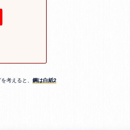
どを考えると、
鋼は白紙2