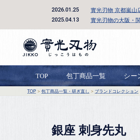
實光刃物 京都嵐山
2026.01.25
實光刃物の大阪・
2025.04.13
TOP
包丁商品一覧
シー
TOP
包丁商品一覧・研ぎ直し
ブランドコレクション
銀座 刺身先丸