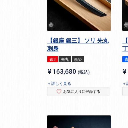
【銀座 銀三】 ソリ 先丸
【
刺身
銀3
先丸
黒染
¥
163,680
¥
税込
＋詳しく見る
＋
お気に入りに登録する