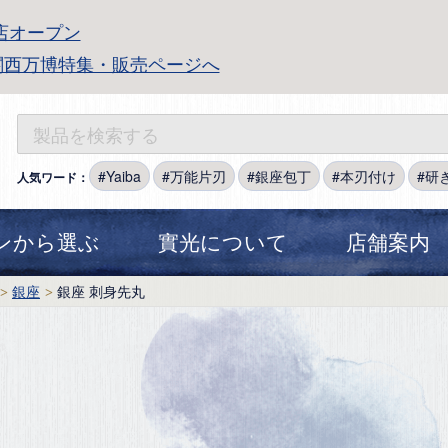
店オープン
関西万博特集・販売ページへ
Yaiba
万能片刃
銀座包丁
本刃付け
研
人気ワード：
ンから選ぶ
實光について
店舗案内
銀座
銀座 刺身先丸