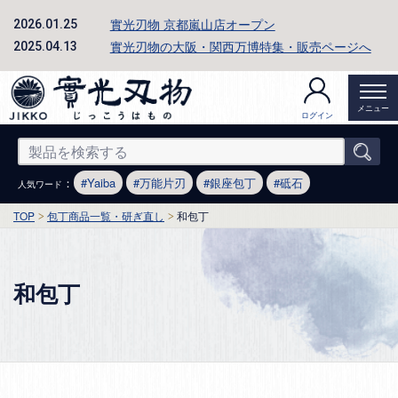
實光刃物 京都嵐山店オープン
2026.01.25
實光刃物の大阪・関西万博特集・販売ページへ
2025.04.13
メニュー
ログイン
：
Yaiba
万能片刃
銀座包丁
砥石
人気ワード
TOP
包丁商品一覧・研ぎ直し
和包丁
和包丁