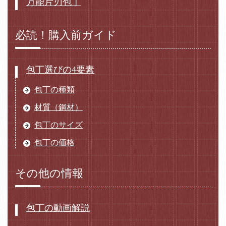
万能片刃包丁
必読！購入前ガイド
包丁選びの4要素
包丁の種類
材質（鋼材）
包丁のサイズ
包丁の価格
その他の情報
包丁の動画解説