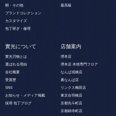
鞘・その他
最高級
ブランドコレクション
カスタマイズ
包丁研ぎ・修理
實光について
店舗案内
實光刃物とは
堺本店
選ばれる理由
堺本店 本焼専門フロア
会社概要
なんば戎橋店
受賞歴
裏なんば店
SNS
リンクス梅田店
お知らせ・メディア掲載
東京合羽橋店
採用
包丁ブログ
京都先斗町店
京都錦寺町店