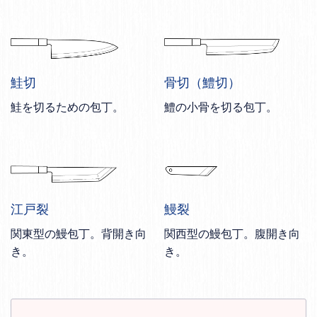
鮭切
骨切（鱧切）
鮭を切るための包丁。
鱧の小骨を切る包丁。
江戸裂
鰻裂
関東型の鰻包丁。背開き向
関西型の鰻包丁。腹開き向
き。
き。