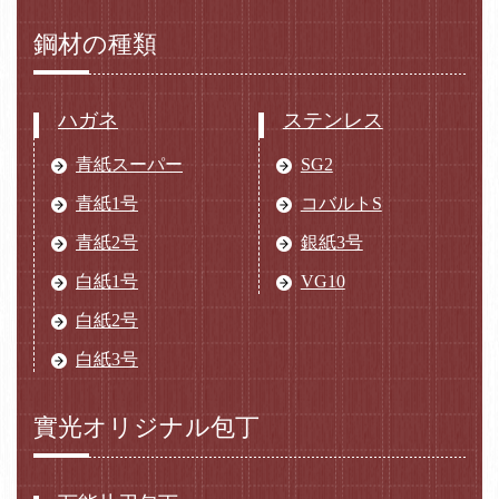
鋼材の種類
ハガネ
ステンレス
青紙スーパー
SG2
青紙1号
コバルトS
青紙2号
銀紙3号
白紙1号
VG10
白紙2号
白紙3号
實光オリジナル包丁